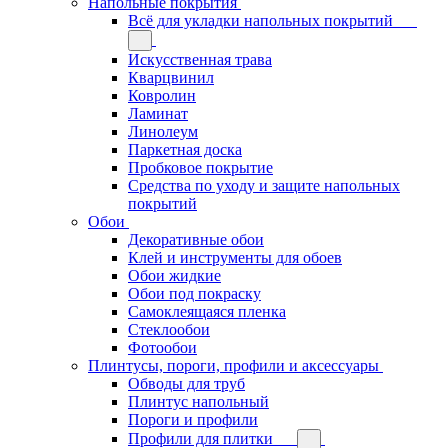
Напольные покрытия
Всё для укладки напольных покрытий
Искусственная трава
Кварцвинил
Ковролин
Ламинат
Линолеум
Паркетная доска
Пробковое покрытие
Средства по уходу и защите напольных
покрытий
Обои
Декоративные обои
Клей и инструменты для обоев
Обои жидкие
Обои под покраску
Самоклеящаяся пленка
Стеклообои
Фотообои
Плинтусы, пороги, профили и аксессуары
Обводы для труб
Плинтус напольный
Пороги и профили
Профили для плитки