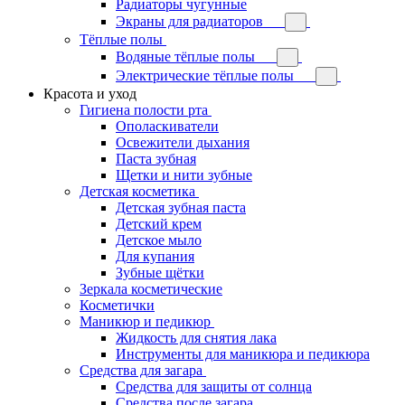
Радиаторы чугунные
Экраны для радиаторов
Тёплые полы
Водяные тёплые полы
Электрические тёплые полы
Красота и уход
Гигиена полости рта
Ополаскиватели
Освежители дыхания
Паста зубная
Щетки и нити зубные
Детская косметика
Детская зубная паста
Детский крем
Детское мыло
Для купания
Зубные щётки
Зеркала косметические
Косметички
Маникюр и педикюр
Жидкость для снятия лака
Инструменты для маникюра и педикюра
Средства для загара
Средства для защиты от солнца
Средства после загара