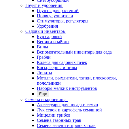
Снегоуборщики
Грунт и удобрения
Грунты для растений
Почвоулучшители
Стимуляторы, регуляторы
Удобрения
Садовый инвентарь
Бур садовый
Веники и мётлы
Вилы
Вспомогательный инвентарь для сада
Грабли
Колеса для садовых тачек
Косы, серпы и пилы
Лопаты
Мотыги, рыхлители, тяпки, плоскорезы,
полольники
Наборы мелких инструментов
Еще
Семена и корневища
Аксессуары для посадки семян
Лук севок и картофель семянной
Мицелии грибов
Семена газонных трав
Семена зелени и пряных трав