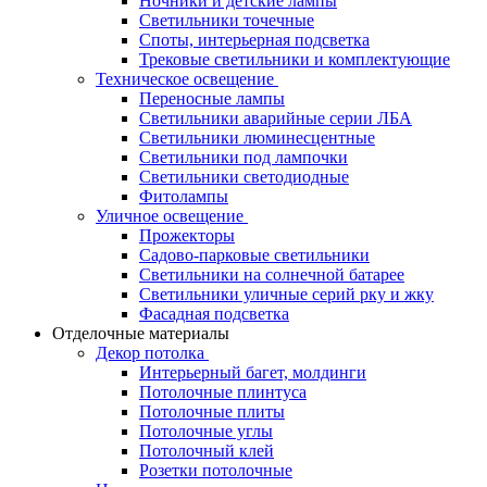
Ночники и детские лампы
Светильники точечные
Споты, интерьерная подсветка
Трековые светильники и комплектующие
Техническое освещение
Переносные лампы
Светильники аварийные серии ЛБА
Светильники люминесцентные
Светильники под лампочки
Светильники светодиодные
Фитолампы
Уличное освещение
Прожекторы
Садово-парковые светильники
Светильники на солнечной батарее
Светильники уличные серий рку и жку
Фасадная подсветка
Отделочные материалы
Декор потолка
Интерьерный багет, молдинги
Потолочные плинтуса
Потолочные плиты
Потолочные углы
Потолочный клей
Розетки потолочные