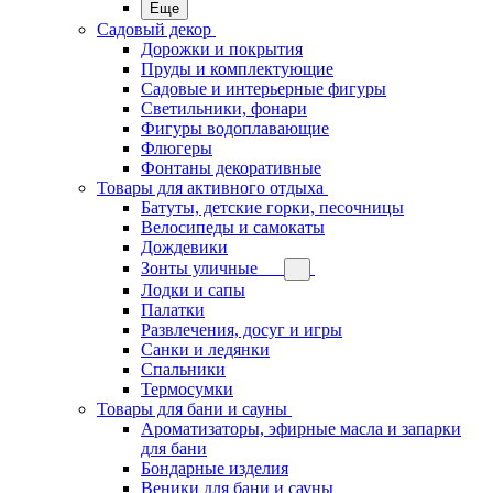
Еще
Садовый декор
Дорожки и покрытия
Пруды и комплектующие
Садовые и интерьерные фигуры
Светильники, фонари
Фигуры водоплавающие
Флюгеры
Фонтаны декоративные
Товары для активного отдыха
Батуты, детские горки, песочницы
Велосипеды и самокаты
Дождевики
Зонты уличные
Лодки и сапы
Палатки
Развлечения, досуг и игры
Санки и ледянки
Спальники
Термосумки
Товары для бани и сауны
Ароматизаторы, эфирные масла и запарки
для бани
Бондарные изделия
Веники для бани и сауны