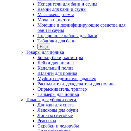
Испарители для бани и сауны
Камни для бани и сауны
Массажеры, пемза
Мочалки, щетки
Моющие и дезинфицирующие средства для
бани и сауны
Подарочные наборы для бани
Таблички для бани
Еще
Товары для полива
Бочки, баки, канистры
Лейки для полива
Капельный полив
Шланги для полива
Муфта, соединитель, адаптер
Распылители, дождеватели для полива
Опрыскиватель, триггер
Таймеры для полива
Товары для уборки снега
Движки для снега
Ледоходы для обуви
Лопаты снеговые
Реагенты
Скребки и ледорубы