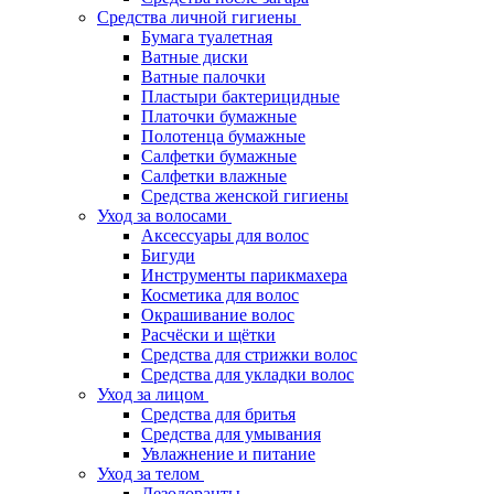
Средства личной гигиены
Бумага туалетная
Ватные диски
Ватные палочки
Пластыри бактерицидные
Платочки бумажные
Полотенца бумажные
Салфетки бумажные
Салфетки влажные
Средства женской гигиены
Уход за волосами
Аксессуары для волос
Бигуди
Инструменты парикмахера
Косметика для волос
Окрашивание волос
Расчёски и щётки
Средства для стрижки волос
Средства для укладки волос
Уход за лицом
Средства для бритья
Средства для умывания
Увлажнение и питание
Уход за телом
Дезодоранты