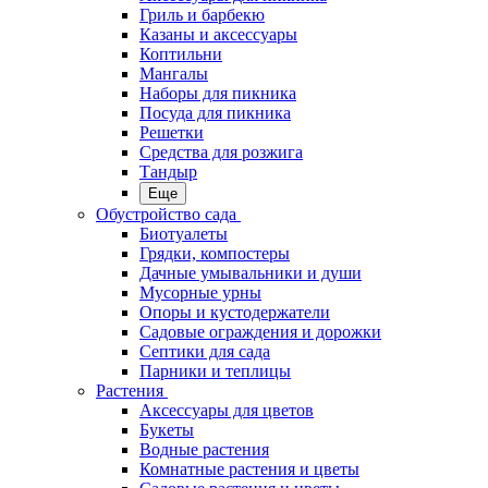
Гриль и барбекю
Казаны и аксессуары
Коптильни
Мангалы
Наборы для пикника
Посуда для пикника
Решетки
Средства для розжига
Тандыр
Еще
Обустройство сада
Биотуалеты
Грядки, компостеры
Дачные умывальники и души
Мусорные урны
Опоры и кустодержатели
Садовые ограждения и дорожки
Септики для сада
Парники и теплицы
Растения
Аксессуары для цветов
Букеты
Водные растения
Комнатные растения и цветы