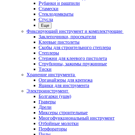
Рубанки и рашпили
Стамески
Стеклодомкраты
Стусла
Еще
Фиксирующий инструмент и комплектующие
Заклепочники, просекатели
Клеевые пистолеты
Скобы для строительного степлера
Степлеры
Стержни для клеевого пистолета
Струбцины, зажимы пружинные
Тиски
Хранение инструмента
Органайзеры для крепежа
Ящики для инструмента
Электроинструмент
Болгарки (ушм)
Граверы
Дрели
Миксеры строительные
Многофункциональный инструмент
Отбойные молотки
Перфораторы
Пилы