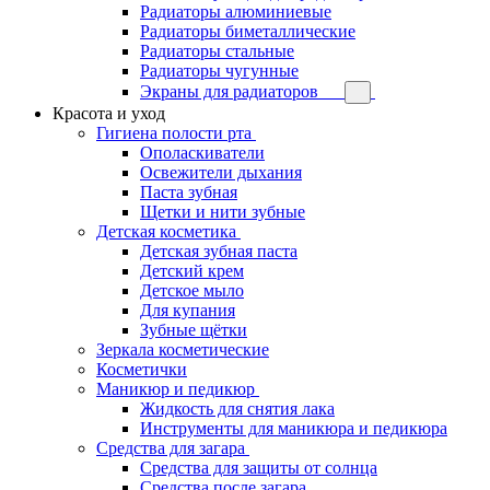
Радиаторы алюминиевые
Радиаторы биметаллические
Радиаторы стальные
Радиаторы чугунные
Экраны для радиаторов
Красота и уход
Гигиена полости рта
Ополаскиватели
Освежители дыхания
Паста зубная
Щетки и нити зубные
Детская косметика
Детская зубная паста
Детский крем
Детское мыло
Для купания
Зубные щётки
Зеркала косметические
Косметички
Маникюр и педикюр
Жидкость для снятия лака
Инструменты для маникюра и педикюра
Средства для загара
Средства для защиты от солнца
Средства после загара