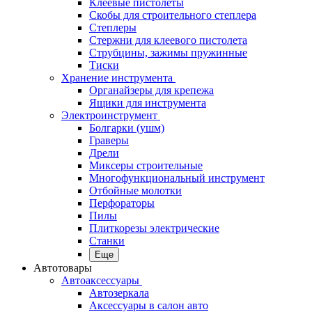
Клеевые пистолеты
Скобы для строительного степлера
Степлеры
Стержни для клеевого пистолета
Струбцины, зажимы пружинные
Тиски
Хранение инструмента
Органайзеры для крепежа
Ящики для инструмента
Электроинструмент
Болгарки (ушм)
Граверы
Дрели
Миксеры строительные
Многофункциональный инструмент
Отбойные молотки
Перфораторы
Пилы
Плиткорезы электрические
Станки
Еще
Автотовары
Автоаксессуары
Автозеркала
Аксессуары в салон авто