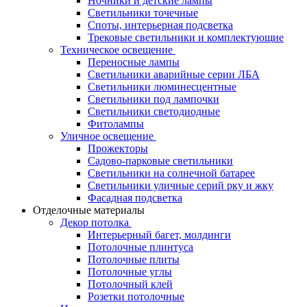
Ночники и детские лампы
Светильники точечные
Споты, интерьерная подсветка
Трековые светильники и комплектующие
Техническое освещение
Переносные лампы
Светильники аварийные серии ЛБА
Светильники люминесцентные
Светильники под лампочки
Светильники светодиодные
Фитолампы
Уличное освещение
Прожекторы
Садово-парковые светильники
Светильники на солнечной батарее
Светильники уличные серий рку и жку
Фасадная подсветка
Отделочные материалы
Декор потолка
Интерьерный багет, молдинги
Потолочные плинтуса
Потолочные плиты
Потолочные углы
Потолочный клей
Розетки потолочные