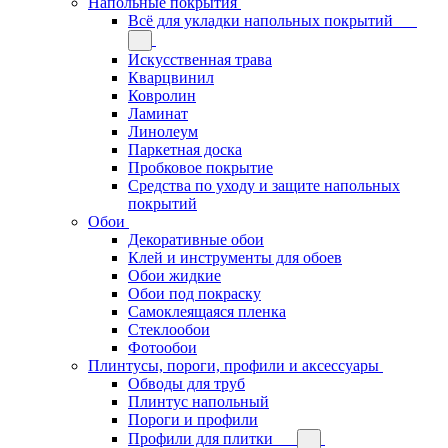
Напольные покрытия
Всё для укладки напольных покрытий
Искусственная трава
Кварцвинил
Ковролин
Ламинат
Линолеум
Паркетная доска
Пробковое покрытие
Средства по уходу и защите напольных
покрытий
Обои
Декоративные обои
Клей и инструменты для обоев
Обои жидкие
Обои под покраску
Самоклеящаяся пленка
Стеклообои
Фотообои
Плинтусы, пороги, профили и аксессуары
Обводы для труб
Плинтус напольный
Пороги и профили
Профили для плитки