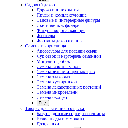
Садовый декор
Дорожки и покрытия
Пруды и комплектующие
Садовые и интерьерные фигуры
Светильники, фонари
Фигуры водоплавающие
Флюгеры
Фонтаны декоративные
Семена и корневища
Аксессуары для посадки семян
Лук севок и картофель семянной
Мицелии грибов
Семена газонных трав
Семена зелени и пряных трав
Семена злаковых
Семена кустарников
Семена лекарственных растений
Семена микрозелени
Семена овощей
Еще
Товары для активного отдыха
Батуты, детские горки, песочницы
Велосипеды и самокаты
Дождевики