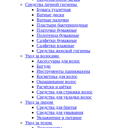
Средства личной гигиены
Бумага туалетная
Ватные диски
Ватные палочки
Пластыри бактерицидные
Платочки бумажные
Полотенца бумажные
Салфетки бумажные
Салфетки влажные
Средства женской гигиены
Уход за волосами
Аксессуары для волос
Бигуди
Инструменты парикмахера
Косметика для волос
Окрашивание волос
Расчёски и щётки
Средства для стрижки волос
Средства для укладки волос
Уход за лицом
Средства для бритья
Средства для умывания
Увлажнение и питание
Уход за телом
Дезодоранты