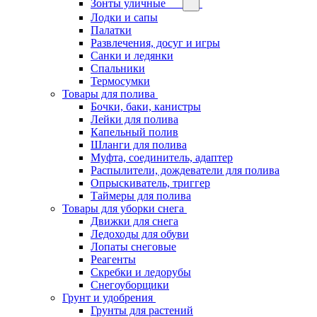
Зонты уличные
Лодки и сапы
Палатки
Развлечения, досуг и игры
Санки и ледянки
Спальники
Термосумки
Товары для полива
Бочки, баки, канистры
Лейки для полива
Капельный полив
Шланги для полива
Муфта, соединитель, адаптер
Распылители, дождеватели для полива
Опрыскиватель, триггер
Таймеры для полива
Товары для уборки снега
Движки для снега
Ледоходы для обуви
Лопаты снеговые
Реагенты
Скребки и ледорубы
Снегоуборщики
Грунт и удобрения
Грунты для растений