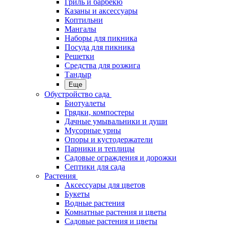
Гриль и барбекю
Казаны и аксессуары
Коптильни
Мангалы
Наборы для пикника
Посуда для пикника
Решетки
Средства для розжига
Тандыр
Еще
Обустройство сада
Биотуалеты
Грядки, компостеры
Дачные умывальники и души
Мусорные урны
Опоры и кустодержатели
Парники и теплицы
Садовые ограждения и дорожки
Септики для сада
Растения
Аксессуары для цветов
Букеты
Водные растения
Комнатные растения и цветы
Садовые растения и цветы