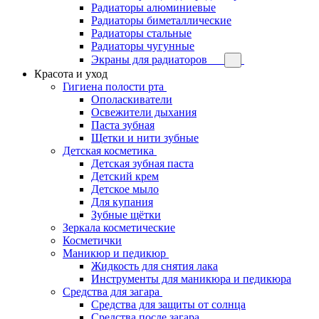
Радиаторы алюминиевые
Радиаторы биметаллические
Радиаторы стальные
Радиаторы чугунные
Экраны для радиаторов
Красота и уход
Гигиена полости рта
Ополаскиватели
Освежители дыхания
Паста зубная
Щетки и нити зубные
Детская косметика
Детская зубная паста
Детский крем
Детское мыло
Для купания
Зубные щётки
Зеркала косметические
Косметички
Маникюр и педикюр
Жидкость для снятия лака
Инструменты для маникюра и педикюра
Средства для загара
Средства для защиты от солнца
Средства после загара