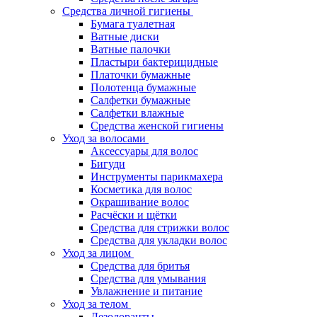
Средства личной гигиены
Бумага туалетная
Ватные диски
Ватные палочки
Пластыри бактерицидные
Платочки бумажные
Полотенца бумажные
Салфетки бумажные
Салфетки влажные
Средства женской гигиены
Уход за волосами
Аксессуары для волос
Бигуди
Инструменты парикмахера
Косметика для волос
Окрашивание волос
Расчёски и щётки
Средства для стрижки волос
Средства для укладки волос
Уход за лицом
Средства для бритья
Средства для умывания
Увлажнение и питание
Уход за телом
Дезодоранты