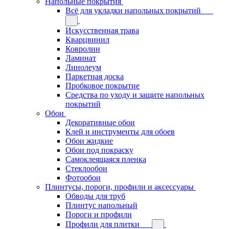
Напольные покрытия
Всё для укладки напольных покрытий
Искусственная трава
Кварцвинил
Ковролин
Ламинат
Линолеум
Паркетная доска
Пробковое покрытие
Средства по уходу и защите напольных
покрытий
Обои
Декоративные обои
Клей и инструменты для обоев
Обои жидкие
Обои под покраску
Самоклеящаяся пленка
Стеклообои
Фотообои
Плинтусы, пороги, профили и аксессуары
Обводы для труб
Плинтус напольный
Пороги и профили
Профили для плитки