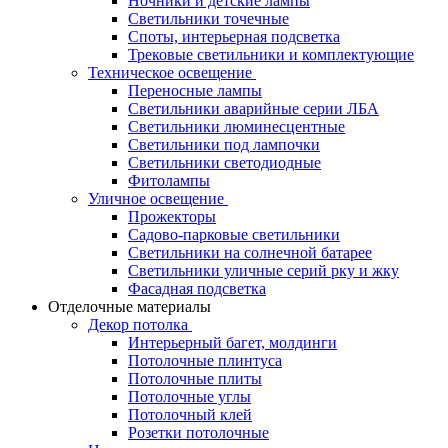
Ночники и детские лампы
Светильники точечные
Споты, интерьерная подсветка
Трековые светильники и комплектующие
Техническое освещение
Переносные лампы
Светильники аварийные серии ЛБА
Светильники люминесцентные
Светильники под лампочки
Светильники светодиодные
Фитолампы
Уличное освещение
Прожекторы
Садово-парковые светильники
Светильники на солнечной батарее
Светильники уличные серий рку и жку
Фасадная подсветка
Отделочные материалы
Декор потолка
Интерьерный багет, молдинги
Потолочные плинтуса
Потолочные плиты
Потолочные углы
Потолочный клей
Розетки потолочные