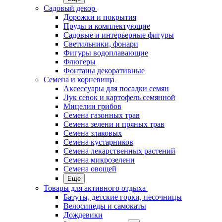
Садовый декор
Дорожки и покрытия
Пруды и комплектующие
Садовые и интерьерные фигуры
Светильники, фонари
Фигуры водоплавающие
Флюгеры
Фонтаны декоративные
Семена и корневища
Аксессуары для посадки семян
Лук севок и картофель семянной
Мицелии грибов
Семена газонных трав
Семена зелени и пряных трав
Семена злаковых
Семена кустарников
Семена лекарственных растений
Семена микрозелени
Семена овощей
Еще
Товары для активного отдыха
Батуты, детские горки, песочницы
Велосипеды и самокаты
Дождевики