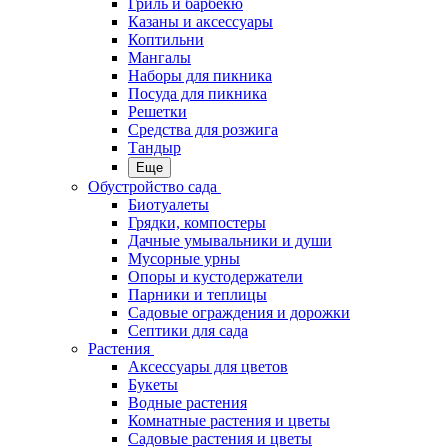
Гриль и барбекю
Казаны и аксессуары
Коптильни
Мангалы
Наборы для пикника
Посуда для пикника
Решетки
Средства для розжига
Тандыр
Еще
Обустройство сада
Биотуалеты
Грядки, компостеры
Дачные умывальники и души
Мусорные урны
Опоры и кустодержатели
Парники и теплицы
Садовые ограждения и дорожки
Септики для сада
Растения
Аксессуары для цветов
Букеты
Водные растения
Комнатные растения и цветы
Садовые растения и цветы