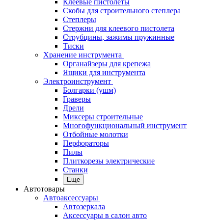
Клеевые пистолеты
Скобы для строительного степлера
Степлеры
Стержни для клеевого пистолета
Струбцины, зажимы пружинные
Тиски
Хранение инструмента
Органайзеры для крепежа
Ящики для инструмента
Электроинструмент
Болгарки (ушм)
Граверы
Дрели
Миксеры строительные
Многофункциональный инструмент
Отбойные молотки
Перфораторы
Пилы
Плиткорезы электрические
Станки
Еще
Автотовары
Автоаксессуары
Автозеркала
Аксессуары в салон авто