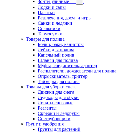
Зонты уличные
Лодки и сапы
Палатки
Развлечения, досуг и игры
Санки и ледянки
Спальники
Термосумки
Товары для полива
Бочки, баки, канистры
Лейки для полива
Капельный полив
Шланги для полива
Муфта, соединитель, адаптер
Распылители, дождеватели для полива
Опрыскиватель, триггер
Таймеры для полива
Товары для уборки снега
Движки для снега
Ледоходы для обуви
Лопаты снеговые
Реагенты
Скребки и ледорубы
Снегоуборщики
Грунт и удобрения
Грунты для растений