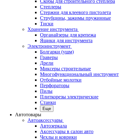
Скобы для строительного степлера
Степлеры
Стержни для клеевого пистолета
Струбцины, зажимы пружинные
Тиски
Хранение инструмента
Органайзеры для крепежа
Ящики для инструмента
Электроинструмент
Болгарки (ушм)
Граверы
Дрели
Миксеры строительные
Многофункциональный инструмент
Отбойные молотки
Перфораторы
Пилы
Плиткорезы электрические
Станки
Еще
Автотовары
Автоаксессуары
Автозеркала
Аксессуары в салон авто
Чехлы и коврики