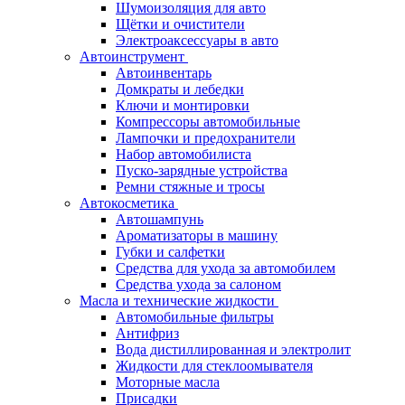
Шумоизоляция для авто
Щётки и очистители
Электроаксессуары в авто
Автоинструмент
Автоинвентарь
Домкраты и лебедки
Ключи и монтировки
Компрессоры автомобильные
Лампочки и предохранители
Набор автомобилиста
Пуско-зарядные устройства
Ремни стяжные и тросы
Автокосметика
Автошампунь
Ароматизаторы в машину
Губки и салфетки
Средства для ухода за автомобилем
Средства ухода за салоном
Масла и технические жидкости
Автомобильные фильтры
Антифриз
Вода дистиллированная и электролит
Жидкости для стеклоомывателя
Моторные масла
Присадки