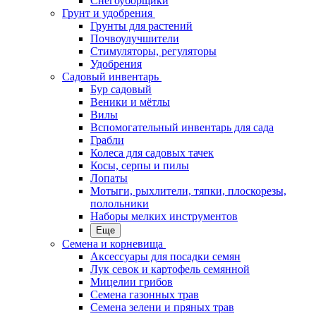
Снегоуборщики
Грунт и удобрения
Грунты для растений
Почвоулучшители
Стимуляторы, регуляторы
Удобрения
Садовый инвентарь
Бур садовый
Веники и мётлы
Вилы
Вспомогательный инвентарь для сада
Грабли
Колеса для садовых тачек
Косы, серпы и пилы
Лопаты
Мотыги, рыхлители, тяпки, плоскорезы,
полольники
Наборы мелких инструментов
Еще
Семена и корневища
Аксессуары для посадки семян
Лук севок и картофель семянной
Мицелии грибов
Семена газонных трав
Семена зелени и пряных трав