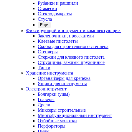
Рубанки и рашпили
Стамески
Стеклодомкраты
Стусла
Еще
Фиксирующий инструмент и комплектующие
Заклепочники, просекатели
Клеевые пистолеты
Скобы для строительного степлера
Степлеры
Стержни для клеевого пистолета
Струбцины, зажимы пружинные
Тиски
Хранение инструмента
Органайзеры для крепежа
Ящики для инструмента
Электроинструмент
Болгарки (ушм)
Граверы
Дрели
Миксеры строительные
Многофункциональный инструмент
Отбойные молотки
Перфораторы
Пилы