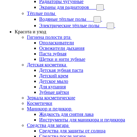
Радиаторы чугунные
Экраны для радиаторов
Тёплые полы
Водяные тёплые полы
Электрические тёплые полы
Красота и уход
Гигиена полости рта
Ополаскиватели
Освежители дыхания
Паста зубная
Щетки и нити зубные
Детская косметика
Детская зубная паста
Детский крем
Детское мыло
Для купания
Зубные щётки
Зеркала косметические
Косметички
Маникюр и педикюр
Жидкость для снятия лака
Инструменты для маникюра и педикюра
Средства для загара
Средства для защиты от солнца
Средства после загара