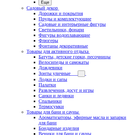
Еще
Садовый декор
Дорожки и покрытия
Пруды и комплектующие
Садовые и интерьерные фигуры
Светильники, фонари
Фигуры водоплавающие
Флюгеры
Фонтаны декоративные
Товары для активного отдыха
Батуты, детские горки, песочницы
Велосипеды и самокаты
Дождевики
Зонты уличные
Лодки и сапы
Палатки
Развлечения, досуг и игры
Санки и ледянки
Спальники
Термосумки
Товары для бани и сауны
Ароматизаторы, эфирные масла и запарки
для бани
Бондарные изделия
Веники для бани и сауны