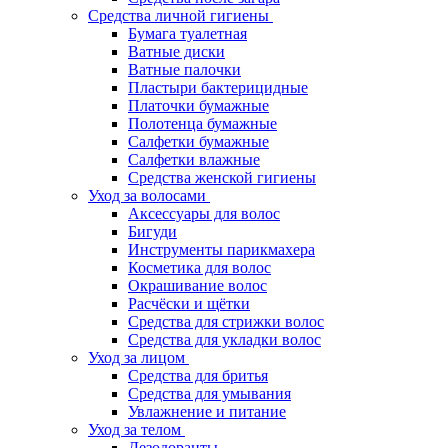
Средства личной гигиены
Бумага туалетная
Ватные диски
Ватные палочки
Пластыри бактерицидные
Платочки бумажные
Полотенца бумажные
Салфетки бумажные
Салфетки влажные
Средства женской гигиены
Уход за волосами
Аксессуары для волос
Бигуди
Инструменты парикмахера
Косметика для волос
Окрашивание волос
Расчёски и щётки
Средства для стрижки волос
Средства для укладки волос
Уход за лицом
Средства для бритья
Средства для умывания
Увлажнение и питание
Уход за телом
Дезодоранты