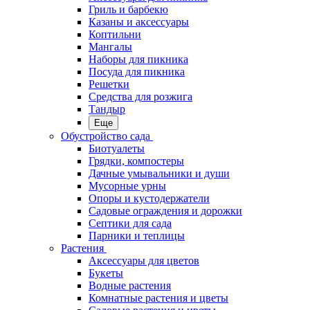
Гриль и барбекю
Казаны и аксессуары
Коптильни
Мангалы
Наборы для пикника
Посуда для пикника
Решетки
Средства для розжига
Тандыр
Еще
Обустройство сада
Биотуалеты
Грядки, компостеры
Дачные умывальники и души
Мусорные урны
Опоры и кустодержатели
Садовые ограждения и дорожки
Септики для сада
Парники и теплицы
Растения
Аксессуары для цветов
Букеты
Водные растения
Комнатные растения и цветы