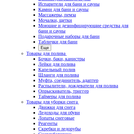
Испарители для бани и сауны
Камни для бани и сауны
Массажеры, пемза
Мочалки, щетки
Моющие и дезинфицирующие средства для
бани и сауны
Подарочные наборы для бани
Таблички для бани
Еще
Товары для полива
Бочки, баки, канистры
Лейки для полива
Капельный полив
Шланги для полива
Муфта, соединитель, адаптер
Распылители, дождеватели для полива
Опрыскиватель, триггер
Таймеры для полива
Товары для уборки снега
Движки для снега
Ледоходы для обуви
Лопаты снеговые
Реагенты
Скребки и ледорубы