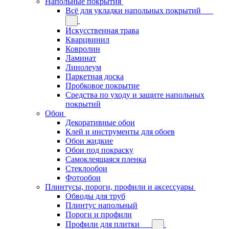
Напольные покрытия
Всё для укладки напольных покрытий
Искусственная трава
Кварцвинил
Ковролин
Ламинат
Линолеум
Паркетная доска
Пробковое покрытие
Средства по уходу и защите напольных
покрытий
Обои
Декоративные обои
Клей и инструменты для обоев
Обои жидкие
Обои под покраску
Самоклеящаяся пленка
Стеклообои
Фотообои
Плинтусы, пороги, профили и аксессуары
Обводы для труб
Плинтус напольный
Пороги и профили
Профили для плитки