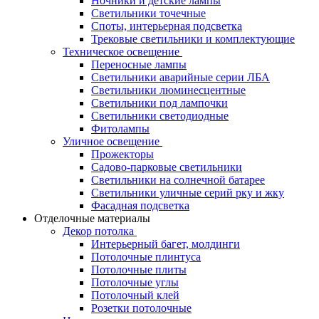
Ночники и детские лампы
Светильники точечные
Споты, интерьерная подсветка
Трековые светильники и комплектующие
Техническое освещение
Переносные лампы
Светильники аварийные серии ЛБА
Светильники люминесцентные
Светильники под лампочки
Светильники светодиодные
Фитолампы
Уличное освещение
Прожекторы
Садово-парковые светильники
Светильники на солнечной батарее
Светильники уличные серий рку и жку
Фасадная подсветка
Отделочные материалы
Декор потолка
Интерьерный багет, молдинги
Потолочные плинтуса
Потолочные плиты
Потолочные углы
Потолочный клей
Розетки потолочные