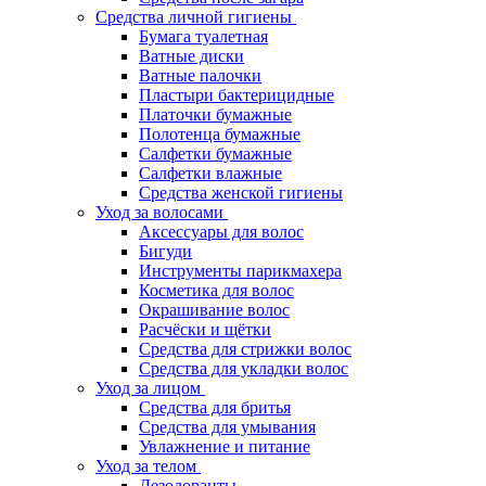
Средства личной гигиены
Бумага туалетная
Ватные диски
Ватные палочки
Пластыри бактерицидные
Платочки бумажные
Полотенца бумажные
Салфетки бумажные
Салфетки влажные
Средства женской гигиены
Уход за волосами
Аксессуары для волос
Бигуди
Инструменты парикмахера
Косметика для волос
Окрашивание волос
Расчёски и щётки
Средства для стрижки волос
Средства для укладки волос
Уход за лицом
Средства для бритья
Средства для умывания
Увлажнение и питание
Уход за телом
Дезодоранты