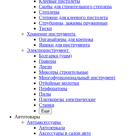
Клеевые пистолеты
Скобы для строительного степлера
Степлеры
Стержни для клеевого пистолета
Струбцины, зажимы пружинные
Тиски
Хранение инструмента
Органайзеры для крепежа
Ящики для инструмента
Электроинструмент
Болгарки (ушм)
Граверы
Дрели
Миксеры строительные
Многофункциональный инструмент
Отбойные молотки
Перфораторы
Пилы
Плиткорезы электрические
Станки
Еще
Автотовары
Автоаксессуары
Автозеркала
Аксессуары в салон авто