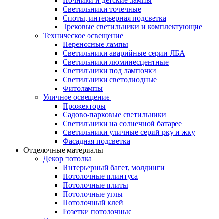
Ночники и детские лампы
Светильники точечные
Споты, интерьерная подсветка
Трековые светильники и комплектующие
Техническое освещение
Переносные лампы
Светильники аварийные серии ЛБА
Светильники люминесцентные
Светильники под лампочки
Светильники светодиодные
Фитолампы
Уличное освещение
Прожекторы
Садово-парковые светильники
Светильники на солнечной батарее
Светильники уличные серий рку и жку
Фасадная подсветка
Отделочные материалы
Декор потолка
Интерьерный багет, молдинги
Потолочные плинтуса
Потолочные плиты
Потолочные углы
Потолочный клей
Розетки потолочные