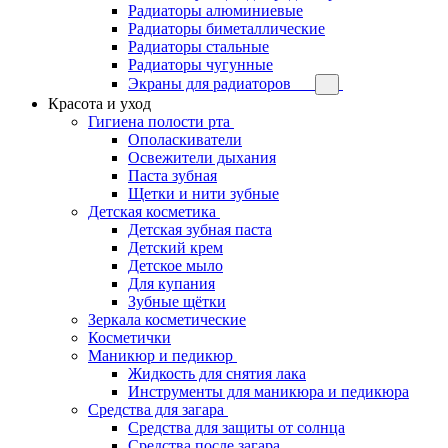
Радиаторы алюминиевые
Радиаторы биметаллические
Радиаторы стальные
Радиаторы чугунные
Экраны для радиаторов
Красота и уход
Гигиена полости рта
Ополаскиватели
Освежители дыхания
Паста зубная
Щетки и нити зубные
Детская косметика
Детская зубная паста
Детский крем
Детское мыло
Для купания
Зубные щётки
Зеркала косметические
Косметички
Маникюр и педикюр
Жидкость для снятия лака
Инструменты для маникюра и педикюра
Средства для загара
Средства для защиты от солнца
Средства после загара