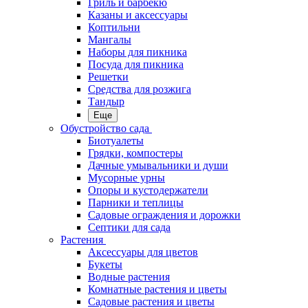
Гриль и барбекю
Казаны и аксессуары
Коптильни
Мангалы
Наборы для пикника
Посуда для пикника
Решетки
Средства для розжига
Тандыр
Еще
Обустройство сада
Биотуалеты
Грядки, компостеры
Дачные умывальники и души
Мусорные урны
Опоры и кустодержатели
Парники и теплицы
Садовые ограждения и дорожки
Септики для сада
Растения
Аксессуары для цветов
Букеты
Водные растения
Комнатные растения и цветы
Садовые растения и цветы