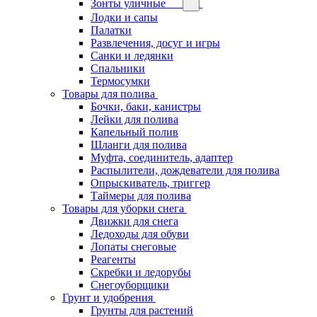
Зонты уличные
Лодки и сапы
Палатки
Развлечения, досуг и игры
Санки и ледянки
Спальники
Термосумки
Товары для полива
Бочки, баки, канистры
Лейки для полива
Капельный полив
Шланги для полива
Муфта, соединитель, адаптер
Распылители, дождеватели для полива
Опрыскиватель, триггер
Таймеры для полива
Товары для уборки снега
Движки для снега
Ледоходы для обуви
Лопаты снеговые
Реагенты
Скребки и ледорубы
Снегоуборщики
Грунт и удобрения
Грунты для растений