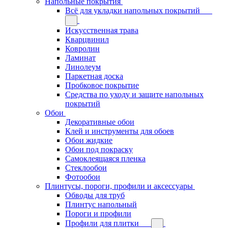
Напольные покрытия
Всё для укладки напольных покрытий
Искусственная трава
Кварцвинил
Ковролин
Ламинат
Линолеум
Паркетная доска
Пробковое покрытие
Средства по уходу и защите напольных
покрытий
Обои
Декоративные обои
Клей и инструменты для обоев
Обои жидкие
Обои под покраску
Самоклеящаяся пленка
Стеклообои
Фотообои
Плинтусы, пороги, профили и аксессуары
Обводы для труб
Плинтус напольный
Пороги и профили
Профили для плитки