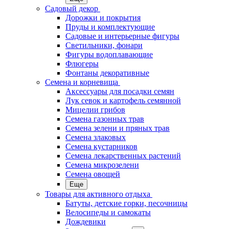
Садовый декор
Дорожки и покрытия
Пруды и комплектующие
Садовые и интерьерные фигуры
Светильники, фонари
Фигуры водоплавающие
Флюгеры
Фонтаны декоративные
Семена и корневища
Аксессуары для посадки семян
Лук севок и картофель семянной
Мицелии грибов
Семена газонных трав
Семена зелени и пряных трав
Семена злаковых
Семена кустарников
Семена лекарственных растений
Семена микрозелени
Семена овощей
Еще
Товары для активного отдыха
Батуты, детские горки, песочницы
Велосипеды и самокаты
Дождевики