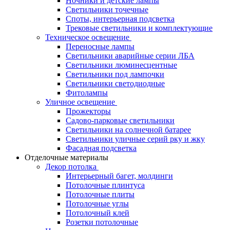
Ночники и детские лампы
Светильники точечные
Споты, интерьерная подсветка
Трековые светильники и комплектующие
Техническое освещение
Переносные лампы
Светильники аварийные серии ЛБА
Светильники люминесцентные
Светильники под лампочки
Светильники светодиодные
Фитолампы
Уличное освещение
Прожекторы
Садово-парковые светильники
Светильники на солнечной батарее
Светильники уличные серий рку и жку
Фасадная подсветка
Отделочные материалы
Декор потолка
Интерьерный багет, молдинги
Потолочные плинтуса
Потолочные плиты
Потолочные углы
Потолочный клей
Розетки потолочные