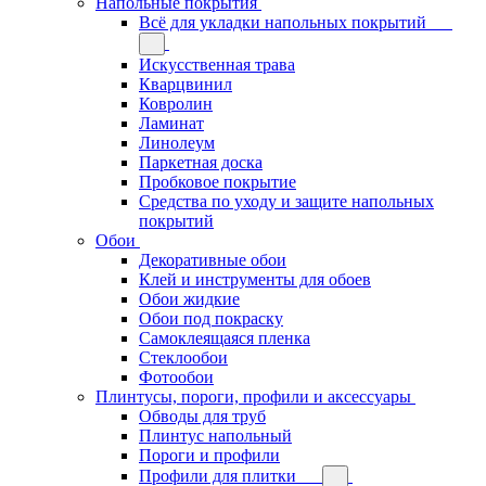
Напольные покрытия
Всё для укладки напольных покрытий
Искусственная трава
Кварцвинил
Ковролин
Ламинат
Линолеум
Паркетная доска
Пробковое покрытие
Средства по уходу и защите напольных
покрытий
Обои
Декоративные обои
Клей и инструменты для обоев
Обои жидкие
Обои под покраску
Самоклеящаяся пленка
Стеклообои
Фотообои
Плинтусы, пороги, профили и аксессуары
Обводы для труб
Плинтус напольный
Пороги и профили
Профили для плитки