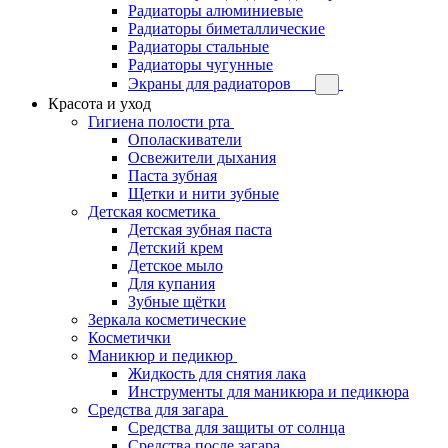
Радиаторы алюминиевые
Радиаторы биметаллические
Радиаторы стальные
Радиаторы чугунные
Экраны для радиаторов
Красота и уход
Гигиена полости рта
Ополаскиватели
Освежители дыхания
Паста зубная
Щетки и нити зубные
Детская косметика
Детская зубная паста
Детский крем
Детское мыло
Для купания
Зубные щётки
Зеркала косметические
Косметички
Маникюр и педикюр
Жидкость для снятия лака
Инструменты для маникюра и педикюра
Средства для загара
Средства для защиты от солнца
Средства после загара