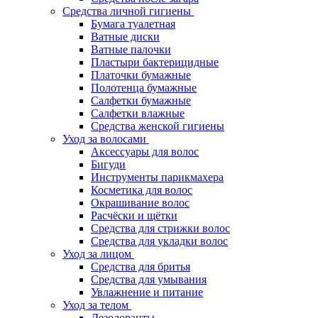
Средства личной гигиены
Бумага туалетная
Ватные диски
Ватные палочки
Пластыри бактерицидные
Платочки бумажные
Полотенца бумажные
Салфетки бумажные
Салфетки влажные
Средства женской гигиены
Уход за волосами
Аксессуары для волос
Бигуди
Инструменты парикмахера
Косметика для волос
Окрашивание волос
Расчёски и щётки
Средства для стрижки волос
Средства для укладки волос
Уход за лицом
Средства для бритья
Средства для умывания
Увлажнение и питание
Уход за телом
Дезодоранты