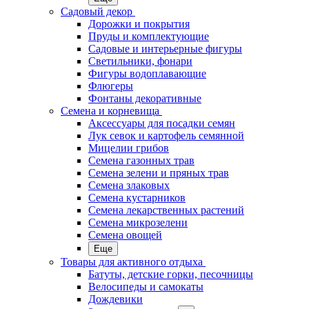
Садовый декор
Дорожки и покрытия
Пруды и комплектующие
Садовые и интерьерные фигуры
Светильники, фонари
Фигуры водоплавающие
Флюгеры
Фонтаны декоративные
Семена и корневища
Аксессуары для посадки семян
Лук севок и картофель семянной
Мицелии грибов
Семена газонных трав
Семена зелени и пряных трав
Семена злаковых
Семена кустарников
Семена лекарственных растений
Семена микрозелени
Семена овощей
Еще
Товары для активного отдыха
Батуты, детские горки, песочницы
Велосипеды и самокаты
Дождевики