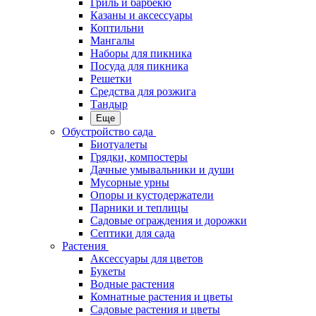
Гриль и барбекю
Казаны и аксессуары
Коптильни
Мангалы
Наборы для пикника
Посуда для пикника
Решетки
Средства для розжига
Тандыр
Еще
Обустройство сада
Биотуалеты
Грядки, компостеры
Дачные умывальники и души
Мусорные урны
Опоры и кустодержатели
Парники и теплицы
Садовые ограждения и дорожки
Септики для сада
Растения
Аксессуары для цветов
Букеты
Водные растения
Комнатные растения и цветы
Садовые растения и цветы