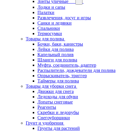
Зонты уличные
Лодки и сапы
Палатки
Развлечения, досуг и игры
Санки и ледянки
Спальники
Термосумки
Товары для полива
Бочки, баки, канистры
Лейки для полива
Капельный полив
Шланги для полива
Муфта, соединитель, адаптер
Распылители, дождеватели для полива
Опрыскиватель, триггер
Таймеры для полива
Товары для уборки снега
Движки для снега
Ледоходы для обуви
Лопаты снеговые
Реагенты
Скребки и ледорубы
Снегоуборщики
Грунт и удобрения
Грунты для растений