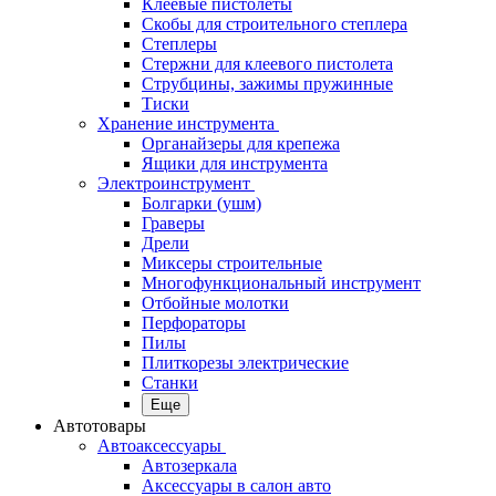
Клеевые пистолеты
Скобы для строительного степлера
Степлеры
Стержни для клеевого пистолета
Струбцины, зажимы пружинные
Тиски
Хранение инструмента
Органайзеры для крепежа
Ящики для инструмента
Электроинструмент
Болгарки (ушм)
Граверы
Дрели
Миксеры строительные
Многофункциональный инструмент
Отбойные молотки
Перфораторы
Пилы
Плиткорезы электрические
Станки
Еще
Автотовары
Автоаксессуары
Автозеркала
Аксессуары в салон авто