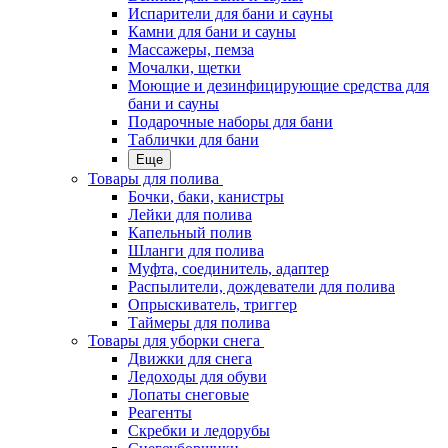
Испарители для бани и сауны
Камни для бани и сауны
Массажеры, пемза
Мочалки, щетки
Моющие и дезинфицирующие средства для
бани и сауны
Подарочные наборы для бани
Таблички для бани
Еще
Товары для полива
Бочки, баки, канистры
Лейки для полива
Капельный полив
Шланги для полива
Муфта, соединитель, адаптер
Распылители, дождеватели для полива
Опрыскиватель, триггер
Таймеры для полива
Товары для уборки снега
Движки для снега
Ледоходы для обуви
Лопаты снеговые
Реагенты
Скребки и ледорубы