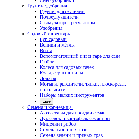
Снегоуборщики
Грунт и удобрения
Грунты для растений
Почвоулучшители
Стимуляторы, регуляторы
Удобрения
Садовый инвентарь
Бур садовый
Веники и мётлы
Вилы
Вспомогательный инвентарь для сада
Грабли
Колеса для садовых тачек
Косы, серпы и пилы
Лопаты
Мотыги, рыхлители, тяпки, плоскорезы,
полольники
Наборы мелких инструментов
Еще
Семена и корневища
Аксессуары для посадки семян
Лук севок и картофель семянной
Мицелии грибов
Семена газонных трав
Семена зелени и пряных трав