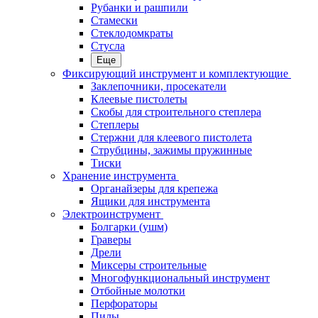
Рубанки и рашпили
Стамески
Стеклодомкраты
Стусла
Еще
Фиксирующий инструмент и комплектующие
Заклепочники, просекатели
Клеевые пистолеты
Скобы для строительного степлера
Степлеры
Стержни для клеевого пистолета
Струбцины, зажимы пружинные
Тиски
Хранение инструмента
Органайзеры для крепежа
Ящики для инструмента
Электроинструмент
Болгарки (ушм)
Граверы
Дрели
Миксеры строительные
Многофункциональный инструмент
Отбойные молотки
Перфораторы
Пилы