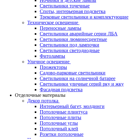
Ночники и детские лампы
Светильники точечные
Споты, интерьерная подсветка
Трековые светильники и комплектующие
Техническое освещение
Переносные лампы
Светильники аварийные серии ЛБА
Светильники люминесцентные
Светильники под лампочки
Светильники светодиодные
Фитолампы
Уличное освещение
Прожекторы
Садово-парковые светильники
Светильники на солнечной батарее
Светильники уличные серий рку и жку
Фасадная подсветка
Отделочные материалы
Декор потолка
Интерьерный багет, молдинги
Потолочные плинтуса
Потолочные плиты
Потолочные углы
Потолочный клей
Розетки потолочные