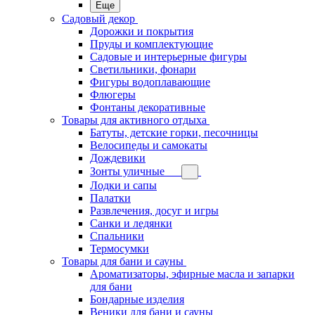
Еще
Садовый декор
Дорожки и покрытия
Пруды и комплектующие
Садовые и интерьерные фигуры
Светильники, фонари
Фигуры водоплавающие
Флюгеры
Фонтаны декоративные
Товары для активного отдыха
Батуты, детские горки, песочницы
Велосипеды и самокаты
Дождевики
Зонты уличные
Лодки и сапы
Палатки
Развлечения, досуг и игры
Санки и ледянки
Спальники
Термосумки
Товары для бани и сауны
Ароматизаторы, эфирные масла и запарки
для бани
Бондарные изделия
Веники для бани и сауны