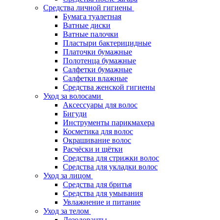
Средства личной гигиены
Бумага туалетная
Ватные диски
Ватные палочки
Пластыри бактерицидные
Платочки бумажные
Полотенца бумажные
Салфетки бумажные
Салфетки влажные
Средства женской гигиены
Уход за волосами
Аксессуары для волос
Бигуди
Инструменты парикмахера
Косметика для волос
Окрашивание волос
Расчёски и щётки
Средства для стрижки волос
Средства для укладки волос
Уход за лицом
Средства для бритья
Средства для умывания
Увлажнение и питание
Уход за телом
Дезодоранты