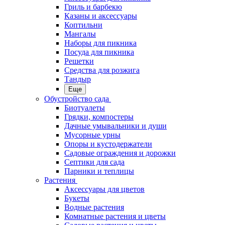
Гриль и барбекю
Казаны и аксессуары
Коптильни
Мангалы
Наборы для пикника
Посуда для пикника
Решетки
Средства для розжига
Тандыр
Еще
Обустройство сада
Биотуалеты
Грядки, компостеры
Дачные умывальники и души
Мусорные урны
Опоры и кустодержатели
Садовые ограждения и дорожки
Септики для сада
Парники и теплицы
Растения
Аксессуары для цветов
Букеты
Водные растения
Комнатные растения и цветы