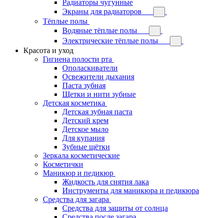
Радиаторы чугунные
Экраны для радиаторов
Тёплые полы
Водяные тёплые полы
Электрические тёплые полы
Красота и уход
Гигиена полости рта
Ополаскиватели
Освежители дыхания
Паста зубная
Щетки и нити зубные
Детская косметика
Детская зубная паста
Детский крем
Детское мыло
Для купания
Зубные щётки
Зеркала косметические
Косметички
Маникюр и педикюр
Жидкость для снятия лака
Инструменты для маникюра и педикюра
Средства для загара
Средства для защиты от солнца
Средства после загара