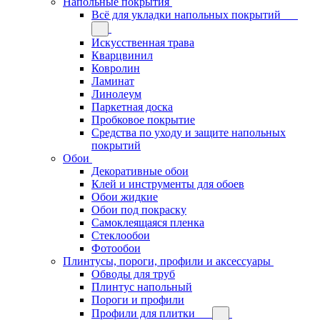
Напольные покрытия
Всё для укладки напольных покрытий
Искусственная трава
Кварцвинил
Ковролин
Ламинат
Линолеум
Паркетная доска
Пробковое покрытие
Средства по уходу и защите напольных
покрытий
Обои
Декоративные обои
Клей и инструменты для обоев
Обои жидкие
Обои под покраску
Самоклеящаяся пленка
Стеклообои
Фотообои
Плинтусы, пороги, профили и аксессуары
Обводы для труб
Плинтус напольный
Пороги и профили
Профили для плитки