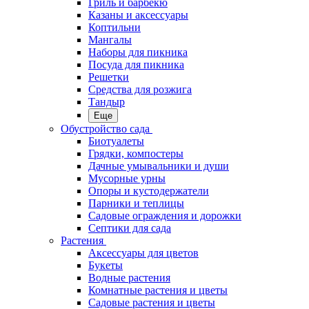
Гриль и барбекю
Казаны и аксессуары
Коптильни
Мангалы
Наборы для пикника
Посуда для пикника
Решетки
Средства для розжига
Тандыр
Еще
Обустройство сада
Биотуалеты
Грядки, компостеры
Дачные умывальники и души
Мусорные урны
Опоры и кустодержатели
Парники и теплицы
Садовые ограждения и дорожки
Септики для сада
Растения
Аксессуары для цветов
Букеты
Водные растения
Комнатные растения и цветы
Садовые растения и цветы