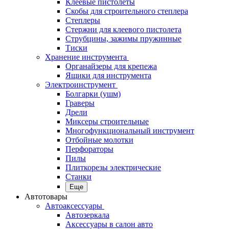
Клеевые пистолеты
Скобы для строительного степлера
Степлеры
Стержни для клеевого пистолета
Струбцины, зажимы пружинные
Тиски
Хранение инструмента
Органайзеры для крепежа
Ящики для инструмента
Электроинструмент
Болгарки (ушм)
Граверы
Дрели
Миксеры строительные
Многофункциональный инструмент
Отбойные молотки
Перфораторы
Пилы
Плиткорезы электрические
Станки
Еще
Автотовары
Автоаксессуары
Автозеркала
Аксессуары в салон авто