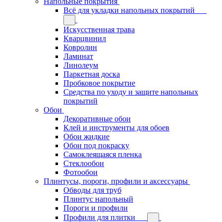
Напольные покрытия
Всё для укладки напольных покрытий
Искусственная трава
Кварцвинил
Ковролин
Ламинат
Линолеум
Паркетная доска
Пробковое покрытие
Средства по уходу и защите напольных
покрытий
Обои
Декоративные обои
Клей и инструменты для обоев
Обои жидкие
Обои под покраску
Самоклеящаяся пленка
Стеклообои
Фотообои
Плинтусы, пороги, профили и аксессуары
Обводы для труб
Плинтус напольный
Пороги и профили
Профили для плитки