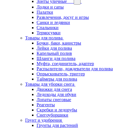
Зонты уличные
Лодки и сапы
Палатки
Развлечения, досуг и игры
Санки и ледянки
Спальники
Термосумки
Товары для полива
Бочки, баки, канистры
Лейки для полива
Капельный полив
Шланги для полива
Муфта, соединитель, адаптер
Распылители, дождеватели для полива
Опрыскиватель, триггер
Таймеры для полива
Товары для уборки снега
Движки для снега
Ледоходы для обуви
Лопаты снеговые
Реагенты
Скребки и ледорубы
Снегоуборщики
Грунт и удобрения
Грунты для растений