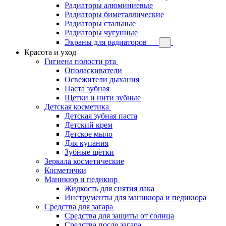
Радиаторы алюминиевые
Радиаторы биметаллические
Радиаторы стальные
Радиаторы чугунные
Экраны для радиаторов
Красота и уход
Гигиена полости рта
Ополаскиватели
Освежители дыхания
Паста зубная
Щетки и нити зубные
Детская косметика
Детская зубная паста
Детский крем
Детское мыло
Для купания
Зубные щётки
Зеркала косметические
Косметички
Маникюр и педикюр
Жидкость для снятия лака
Инструменты для маникюра и педикюра
Средства для загара
Средства для защиты от солнца
Средства после загара