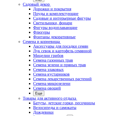
Садовый декор
Дорожки и покрытия
Пруды и комплектующие
Садовые и интерьерные фигуры
Светильники, фонари
Фигуры водоплавающие
Флюгеры
Фонтаны декоративные
Семена и корневища
Аксессуары для посадки семян
Лук севок и картофель семянной
Мицелии грибов
Семена газонных трав
Семена зелени и пряных трав
Семена злаковых
Семена кустарников
Семена лекарственных растений
Семена микрозелени
Семена овощей
Еще
Товары для активного отдыха
Батуты, детские горки, песочницы
Велосипеды и самокаты
Дождевики