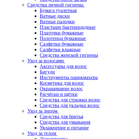
Средства личной гигиены
Бумага туалетная
Ватные диски
Ватные палочки
Пластыри бактерицидные
Платочки бумажные
Полотенца бумажные
Салфетки бумажные
Салфетки влажные
Средства женской гигиены
Уход за волосами
Аксессуары для волос
Бигуди
Инструменты парикмахера
Косметика для волос
Окрашивание волос
Расчёски и щётки
Средства для стрижки волос
Средства для укладки волос
Уход за лицом
Средства для бритья
Средства для умывания
Увлажнение и питание
Уход за телом
Дезодоранты