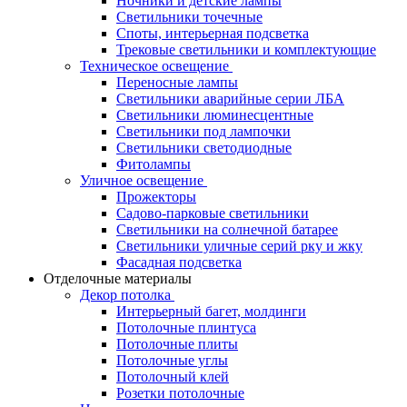
Ночники и детские лампы
Светильники точечные
Споты, интерьерная подсветка
Трековые светильники и комплектующие
Техническое освещение
Переносные лампы
Светильники аварийные серии ЛБА
Светильники люминесцентные
Светильники под лампочки
Светильники светодиодные
Фитолампы
Уличное освещение
Прожекторы
Садово-парковые светильники
Светильники на солнечной батарее
Светильники уличные серий рку и жку
Фасадная подсветка
Отделочные материалы
Декор потолка
Интерьерный багет, молдинги
Потолочные плинтуса
Потолочные плиты
Потолочные углы
Потолочный клей
Розетки потолочные