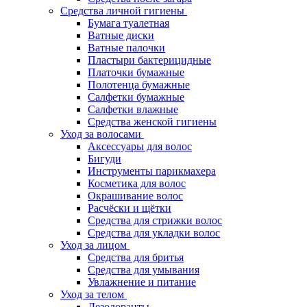
Средства личной гигиены
Бумага туалетная
Ватные диски
Ватные палочки
Пластыри бактерицидные
Платочки бумажные
Полотенца бумажные
Салфетки бумажные
Салфетки влажные
Средства женской гигиены
Уход за волосами
Аксессуары для волос
Бигуди
Инструменты парикмахера
Косметика для волос
Окрашивание волос
Расчёски и щётки
Средства для стрижки волос
Средства для укладки волос
Уход за лицом
Средства для бритья
Средства для умывания
Увлажнение и питание
Уход за телом
Дезодоранты