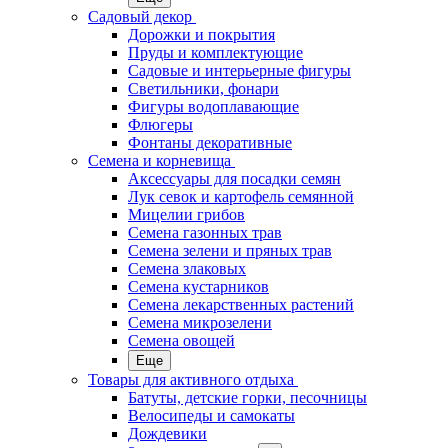
Садовый декор
Дорожки и покрытия
Пруды и комплектующие
Садовые и интерьерные фигуры
Светильники, фонари
Фигуры водоплавающие
Флюгеры
Фонтаны декоративные
Семена и корневища
Аксессуары для посадки семян
Лук севок и картофель семянной
Мицелии грибов
Семена газонных трав
Семена зелени и пряных трав
Семена злаковых
Семена кустарников
Семена лекарственных растений
Семена микрозелени
Семена овощей
Еще
Товары для активного отдыха
Батуты, детские горки, песочницы
Велосипеды и самокаты
Дождевики