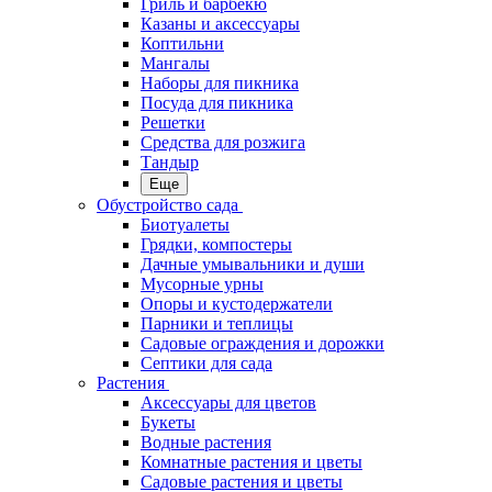
Гриль и барбекю
Казаны и аксессуары
Коптильни
Мангалы
Наборы для пикника
Посуда для пикника
Решетки
Средства для розжига
Тандыр
Еще
Обустройство сада
Биотуалеты
Грядки, компостеры
Дачные умывальники и души
Мусорные урны
Опоры и кустодержатели
Парники и теплицы
Садовые ограждения и дорожки
Септики для сада
Растения
Аксессуары для цветов
Букеты
Водные растения
Комнатные растения и цветы
Садовые растения и цветы