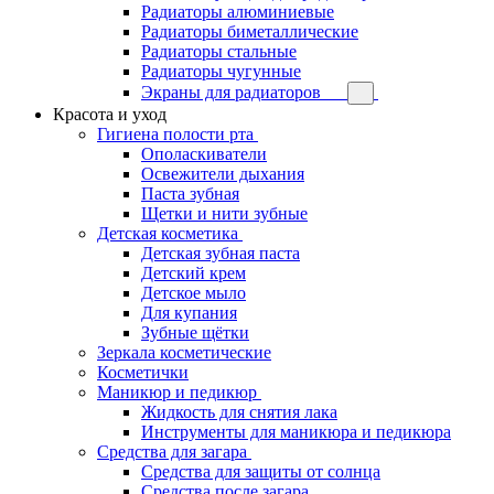
Радиаторы алюминиевые
Радиаторы биметаллические
Радиаторы стальные
Радиаторы чугунные
Экраны для радиаторов
Красота и уход
Гигиена полости рта
Ополаскиватели
Освежители дыхания
Паста зубная
Щетки и нити зубные
Детская косметика
Детская зубная паста
Детский крем
Детское мыло
Для купания
Зубные щётки
Зеркала косметические
Косметички
Маникюр и педикюр
Жидкость для снятия лака
Инструменты для маникюра и педикюра
Средства для загара
Средства для защиты от солнца
Средства после загара