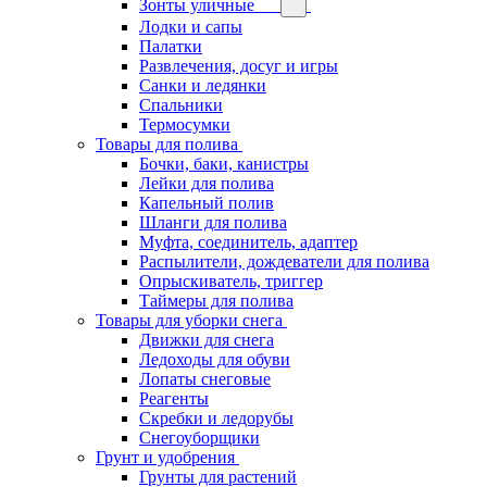
Зонты уличные
Лодки и сапы
Палатки
Развлечения, досуг и игры
Санки и ледянки
Спальники
Термосумки
Товары для полива
Бочки, баки, канистры
Лейки для полива
Капельный полив
Шланги для полива
Муфта, соединитель, адаптер
Распылители, дождеватели для полива
Опрыскиватель, триггер
Таймеры для полива
Товары для уборки снега
Движки для снега
Ледоходы для обуви
Лопаты снеговые
Реагенты
Скребки и ледорубы
Снегоуборщики
Грунт и удобрения
Грунты для растений