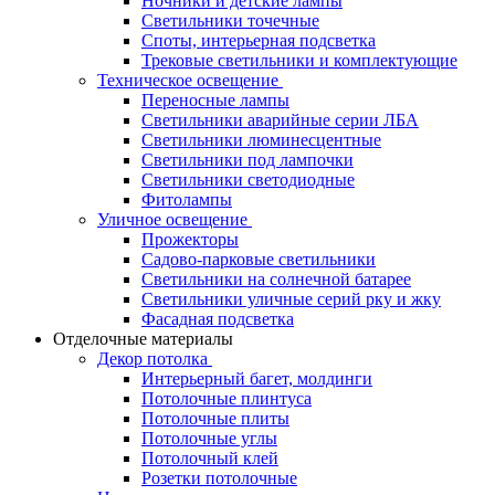
Ночники и детские лампы
Светильники точечные
Споты, интерьерная подсветка
Трековые светильники и комплектующие
Техническое освещение
Переносные лампы
Светильники аварийные серии ЛБА
Светильники люминесцентные
Светильники под лампочки
Светильники светодиодные
Фитолампы
Уличное освещение
Прожекторы
Садово-парковые светильники
Светильники на солнечной батарее
Светильники уличные серий рку и жку
Фасадная подсветка
Отделочные материалы
Декор потолка
Интерьерный багет, молдинги
Потолочные плинтуса
Потолочные плиты
Потолочные углы
Потолочный клей
Розетки потолочные