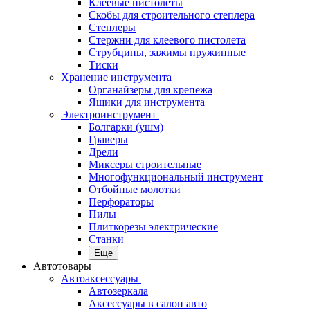
Клеевые пистолеты
Скобы для строительного степлера
Степлеры
Стержни для клеевого пистолета
Струбцины, зажимы пружинные
Тиски
Хранение инструмента
Органайзеры для крепежа
Ящики для инструмента
Электроинструмент
Болгарки (ушм)
Граверы
Дрели
Миксеры строительные
Многофункциональный инструмент
Отбойные молотки
Перфораторы
Пилы
Плиткорезы электрические
Станки
Еще
Автотовары
Автоаксессуары
Автозеркала
Аксессуары в салон авто