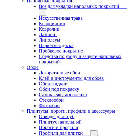
Напольные покрытия
Всё для укладки напольных покрытий
Искусственная трава
Кварцвинил
Ковролин
Ламинат
Линолеум
Паркетная доска
Пробковое покрытие
Средства по уходу и защите напольных
покрытий
Обои
Декоративные обои
Клей и инструменты для обоев
Обои жидкие
Обои под покраску
Самоклеящаяся пленка
Стеклообои
Фотообои
Плинтусы, пороги, профили и аксессуары
Обводы для труб
Плинтус напольный
Пороги и профили
Профили для плитки