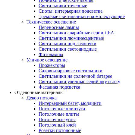
Ночники и детские лампы
Светильники точечные
Споты, интерьерная подсветка
Трековые светильники и комплектующие
Техническое освещение
Переносные лампы
Светильники аварийные серии ЛБА
Светильники люминесцентные
Светильники под лампочки
Светильники светодиодные
Фитолампы
Уличное освещение
Прожекторы
Садово-парковые светильники
Светильники на солнечной батарее
Светильники уличные серий рку и жку
Фасадная подсветка
Отделочные материалы
Декор потолка
Интерьерный багет, молдинги
Потолочные плинтуса
Потолочные плиты
Потолочные углы
Потолочный клей
Розетки потолочные