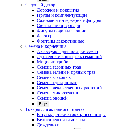
Садовый декор
Дорожки и покрытия
Пруды и комплектующие
Садовые и интерьерные фигуры
Светильники, фонари
Фигуры водоплавающие
Флюгеры
Фонтаны декоративные
Семена и корневища
Аксессуары для посадки семян
Лук севок и картофель семянной
Мицелии грибов
Семена газонных трав
Семена зелени и пряных трав
Семена злаковых
Семена кустарников
Семена лекарственных растений
Семена микрозелени
Семена овощей
Еще
Товары для активного отдыха
Батуты, детские горки, песочницы
Велосипеды и самокаты
Дождевики