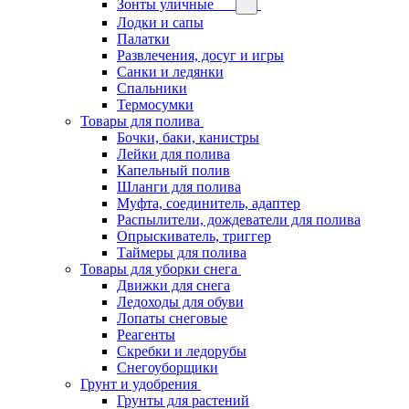
Зонты уличные
Лодки и сапы
Палатки
Развлечения, досуг и игры
Санки и ледянки
Спальники
Термосумки
Товары для полива
Бочки, баки, канистры
Лейки для полива
Капельный полив
Шланги для полива
Муфта, соединитель, адаптер
Распылители, дождеватели для полива
Опрыскиватель, триггер
Таймеры для полива
Товары для уборки снега
Движки для снега
Ледоходы для обуви
Лопаты снеговые
Реагенты
Скребки и ледорубы
Снегоуборщики
Грунт и удобрения
Грунты для растений