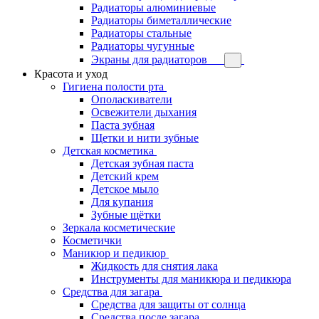
Радиаторы алюминиевые
Радиаторы биметаллические
Радиаторы стальные
Радиаторы чугунные
Экраны для радиаторов
Красота и уход
Гигиена полости рта
Ополаскиватели
Освежители дыхания
Паста зубная
Щетки и нити зубные
Детская косметика
Детская зубная паста
Детский крем
Детское мыло
Для купания
Зубные щётки
Зеркала косметические
Косметички
Маникюр и педикюр
Жидкость для снятия лака
Инструменты для маникюра и педикюра
Средства для загара
Средства для защиты от солнца
Средства после загара