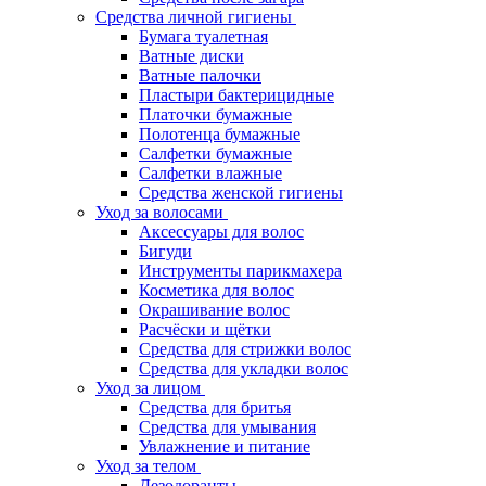
Средства личной гигиены
Бумага туалетная
Ватные диски
Ватные палочки
Пластыри бактерицидные
Платочки бумажные
Полотенца бумажные
Салфетки бумажные
Салфетки влажные
Средства женской гигиены
Уход за волосами
Аксессуары для волос
Бигуди
Инструменты парикмахера
Косметика для волос
Окрашивание волос
Расчёски и щётки
Средства для стрижки волос
Средства для укладки волос
Уход за лицом
Средства для бритья
Средства для умывания
Увлажнение и питание
Уход за телом
Дезодоранты