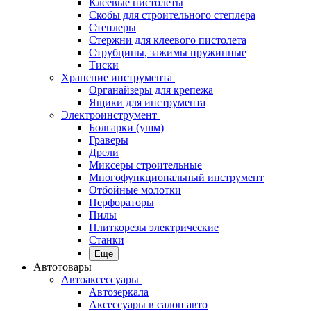
Клеевые пистолеты
Скобы для строительного степлера
Степлеры
Стержни для клеевого пистолета
Струбцины, зажимы пружинные
Тиски
Хранение инструмента
Органайзеры для крепежа
Ящики для инструмента
Электроинструмент
Болгарки (ушм)
Граверы
Дрели
Миксеры строительные
Многофункциональный инструмент
Отбойные молотки
Перфораторы
Пилы
Плиткорезы электрические
Станки
Еще
Автотовары
Автоаксессуары
Автозеркала
Аксессуары в салон авто