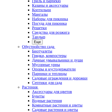
Гриль и барбекю
Казаны и аксессуары
Коптильни
Мангалы
Наборы для пикника
Посуда для пикника
Решетки
Средства для розжига
Тандыр
Еще
Обустройство сада
Биотуалеты
Грядки, компостеры
Дачные умывальники и души
Мусорные урны
Опоры и кустодержатели
Парники и теплицы
Садовые ограждения и дорожки
Септики для сада
Растения
Аксессуары для цветов
Букеты
Водные растения
Комнатные растения и цветы
Садовые растения и цветы