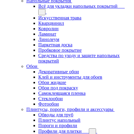
Напольные покрытия
Всё для укладки напольных покрытий
Искусственная трава
Кварцвинил
Ковролин
Ламинат
Линолеум
Паркетная доска
Пробковое покрытие
Средства по уходу и защите напольных
покрытий
Обои
Декоративные обои
Клей и инструменты для обоев
Обои жидкие
Обои под покраску
Самоклеящаяся пленка
Стеклообои
Фотообои
Плинтусы, пороги, профили и аксессуары
Обводы для труб
Плинтус напольный
Пороги и профили
Профили для плитки