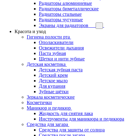
Радиаторы алюминиевые
Радиаторы биметаллические
Радиаторы стальные
Радиаторы чугунные
Экраны для радиаторов
Красота и уход
Гигиена полости рта
Ополаскиватели
Освежители дыхания
Паста зубная
Щетки и нити зубные
Детская косметика
Детская зубная паста
Детский крем
Детское мыло
Для купания
Зубные щётки
Зеркала косметические
Косметички
Маникюр и педикюр
Жидкость для снятия лака
Инструменты для маникюра и педикюра
Средства для загара
Средства для защиты от солнца
Средства после загара