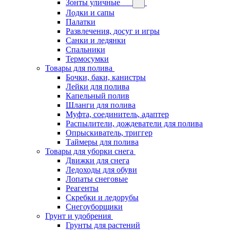
Зонты уличные
Лодки и сапы
Палатки
Развлечения, досуг и игры
Санки и ледянки
Спальники
Термосумки
Товары для полива
Бочки, баки, канистры
Лейки для полива
Капельный полив
Шланги для полива
Муфта, соединитель, адаптер
Распылители, дождеватели для полива
Опрыскиватель, триггер
Таймеры для полива
Товары для уборки снега
Движки для снега
Ледоходы для обуви
Лопаты снеговые
Реагенты
Скребки и ледорубы
Снегоуборщики
Грунт и удобрения
Грунты для растений