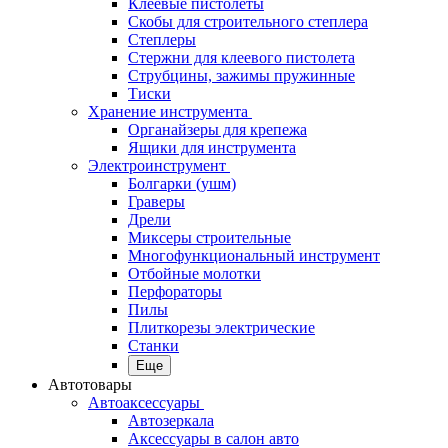
Клеевые пистолеты
Скобы для строительного степлера
Степлеры
Стержни для клеевого пистолета
Струбцины, зажимы пружинные
Тиски
Хранение инструмента
Органайзеры для крепежа
Ящики для инструмента
Электроинструмент
Болгарки (ушм)
Граверы
Дрели
Миксеры строительные
Многофункциональный инструмент
Отбойные молотки
Перфораторы
Пилы
Плиткорезы электрические
Станки
Еще
Автотовары
Автоаксессуары
Автозеркала
Аксессуары в салон авто