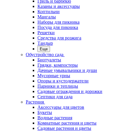
Гриль и барбекю
Казаны и аксессуары
Коптильни
Мангалы
Наборы для пикника
Посуда для пикника
Решетки
Средства для розжига
Тандыр
Еще
Обустройство сада
Биотуалеты
Грядки, компостеры
Дачные умывальники и души
Мусорные урны
Опоры и кустодержатели
Парники и теплицы
Садовые ограждения и дорожки
Септики для сада
Растения
Аксессуары для цветов
Букеты
Водные растения
Комнатные растения и цветы
Садовые растения и цветы