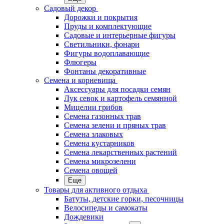
Садовый декор
Дорожки и покрытия
Пруды и комплектующие
Садовые и интерьерные фигуры
Светильники, фонари
Фигуры водоплавающие
Флюгеры
Фонтаны декоративные
Семена и корневища
Аксессуары для посадки семян
Лук севок и картофель семянной
Мицелии грибов
Семена газонных трав
Семена зелени и пряных трав
Семена злаковых
Семена кустарников
Семена лекарственных растений
Семена микрозелени
Семена овощей
Еще
Товары для активного отдыха
Батуты, детские горки, песочницы
Велосипеды и самокаты
Дождевики