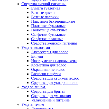
Средства личной гигиены
Бумага туалетная
Ватные диски
Ватные палочки
Пластыри бактерицидные
Платочки бумажные
Полотенца бумажные
Салфетки бумажные
Салфетки влажные
Средства женской гигиены
Уход за волосами
Аксессуары для волос
Бигуди
Инструменты парикмахера
Косметика для волос
Окрашивание волос
Расчёски и щётки
Средства для стрижки волос
Средства для укладки волос
Уход за лицом
Средства для бритья
Средства для умывания
Увлажнение и питание
Уход за телом
Дезодоранты