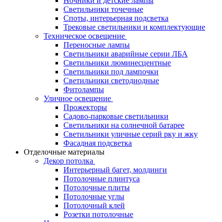
Ночники и детские лампы
Светильники точечные
Споты, интерьерная подсветка
Трековые светильники и комплектующие
Техническое освещение
Переносные лампы
Светильники аварийные серии ЛБА
Светильники люминесцентные
Светильники под лампочки
Светильники светодиодные
Фитолампы
Уличное освещение
Прожекторы
Садово-парковые светильники
Светильники на солнечной батарее
Светильники уличные серий рку и жку
Фасадная подсветка
Отделочные материалы
Декор потолка
Интерьерный багет, молдинги
Потолочные плинтуса
Потолочные плиты
Потолочные углы
Потолочный клей
Розетки потолочные