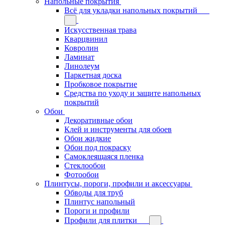
Напольные покрытия
Всё для укладки напольных покрытий
Искусственная трава
Кварцвинил
Ковролин
Ламинат
Линолеум
Паркетная доска
Пробковое покрытие
Средства по уходу и защите напольных
покрытий
Обои
Декоративные обои
Клей и инструменты для обоев
Обои жидкие
Обои под покраску
Самоклеящаяся пленка
Стеклообои
Фотообои
Плинтусы, пороги, профили и аксессуары
Обводы для труб
Плинтус напольный
Пороги и профили
Профили для плитки