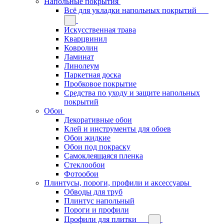
Напольные покрытия
Всё для укладки напольных покрытий
Искусственная трава
Кварцвинил
Ковролин
Ламинат
Линолеум
Паркетная доска
Пробковое покрытие
Средства по уходу и защите напольных
покрытий
Обои
Декоративные обои
Клей и инструменты для обоев
Обои жидкие
Обои под покраску
Самоклеящаяся пленка
Стеклообои
Фотообои
Плинтусы, пороги, профили и аксессуары
Обводы для труб
Плинтус напольный
Пороги и профили
Профили для плитки