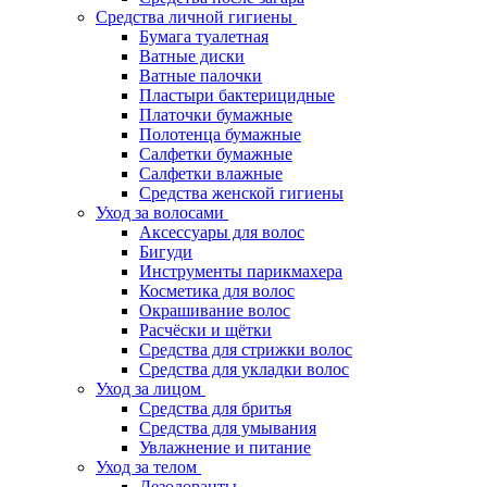
Средства личной гигиены
Бумага туалетная
Ватные диски
Ватные палочки
Пластыри бактерицидные
Платочки бумажные
Полотенца бумажные
Салфетки бумажные
Салфетки влажные
Средства женской гигиены
Уход за волосами
Аксессуары для волос
Бигуди
Инструменты парикмахера
Косметика для волос
Окрашивание волос
Расчёски и щётки
Средства для стрижки волос
Средства для укладки волос
Уход за лицом
Средства для бритья
Средства для умывания
Увлажнение и питание
Уход за телом
Дезодоранты