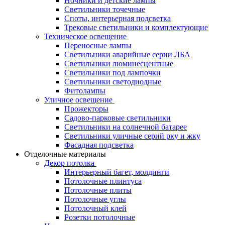
Ночники и детские лампы
Светильники точечные
Споты, интерьерная подсветка
Трековые светильники и комплектующие
Техническое освещение
Переносные лампы
Светильники аварийные серии ЛБА
Светильники люминесцентные
Светильники под лампочки
Светильники светодиодные
Фитолампы
Уличное освещение
Прожекторы
Садово-парковые светильники
Светильники на солнечной батарее
Светильники уличные серий рку и жку
Фасадная подсветка
Отделочные материалы
Декор потолка
Интерьерный багет, молдинги
Потолочные плинтуса
Потолочные плиты
Потолочные углы
Потолочный клей
Розетки потолочные