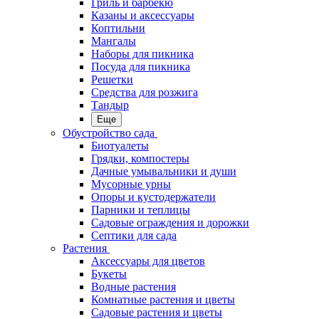
Гриль и барбекю
Казаны и аксессуары
Коптильни
Мангалы
Наборы для пикника
Посуда для пикника
Решетки
Средства для розжига
Тандыр
Еще
Обустройство сада
Биотуалеты
Грядки, компостеры
Дачные умывальники и души
Мусорные урны
Опоры и кустодержатели
Парники и теплицы
Садовые ограждения и дорожки
Септики для сада
Растения
Аксессуары для цветов
Букеты
Водные растения
Комнатные растения и цветы
Садовые растения и цветы