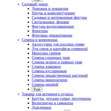
Садовый декор
Дорожки и покрытия
Пруды и комплектующие
Садовые и интерьерные фигуры
Светильники, фонари
Фигуры водоплавающие
Флюгеры
Фонтаны декоративные
Семена и корневища
Аксессуары для посадки семян
Лук севок и картофель семянной
Мицелии грибов
Семена газонных трав
Семена зелени и пряных трав
Семена злаковых
Семена кустарников
Семена лекарственных растений
Семена микрозелени
Семена овощей
Еще
Товары для активного отдыха
Батуты, детские горки, песочницы
Велосипеды и самокаты
Дождевики