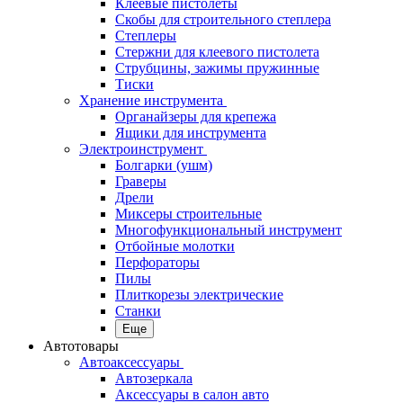
Клеевые пистолеты
Скобы для строительного степлера
Степлеры
Стержни для клеевого пистолета
Струбцины, зажимы пружинные
Тиски
Хранение инструмента
Органайзеры для крепежа
Ящики для инструмента
Электроинструмент
Болгарки (ушм)
Граверы
Дрели
Миксеры строительные
Многофункциональный инструмент
Отбойные молотки
Перфораторы
Пилы
Плиткорезы электрические
Станки
Еще
Автотовары
Автоаксессуары
Автозеркала
Аксессуары в салон авто