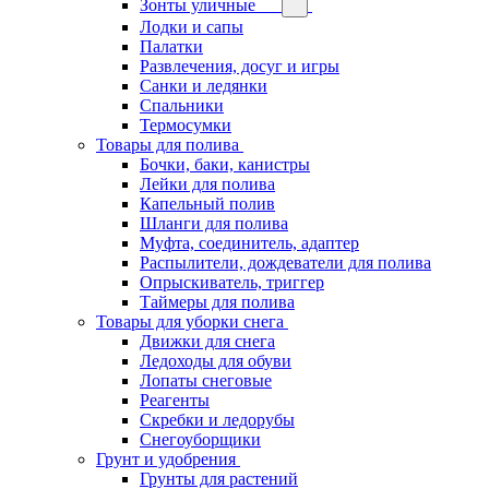
Зонты уличные
Лодки и сапы
Палатки
Развлечения, досуг и игры
Санки и ледянки
Спальники
Термосумки
Товары для полива
Бочки, баки, канистры
Лейки для полива
Капельный полив
Шланги для полива
Муфта, соединитель, адаптер
Распылители, дождеватели для полива
Опрыскиватель, триггер
Таймеры для полива
Товары для уборки снега
Движки для снега
Ледоходы для обуви
Лопаты снеговые
Реагенты
Скребки и ледорубы
Снегоуборщики
Грунт и удобрения
Грунты для растений