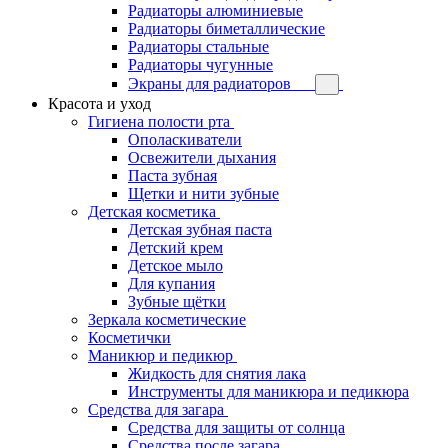
Радиаторы алюминиевые
Радиаторы биметаллические
Радиаторы стальные
Радиаторы чугунные
Экраны для радиаторов
Красота и уход
Гигиена полости рта
Ополаскиватели
Освежители дыхания
Паста зубная
Щетки и нити зубные
Детская косметика
Детская зубная паста
Детский крем
Детское мыло
Для купания
Зубные щётки
Зеркала косметические
Косметички
Маникюр и педикюр
Жидкость для снятия лака
Инструменты для маникюра и педикюра
Средства для загара
Средства для защиты от солнца
Средства после загара