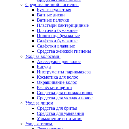
Средства личной гигиены
Бумага туалетная
Ватные диски
Ватные палочки
Пластыри бактерицидные
Платочки бумажные
Полотенца бумажные
Салфетки бумажные
Салфетки влажные
Средства женской гигиены
Уход за волосами
Аксессуары для волос
Бигуди
Инструменты парикмахера
Косметика для волос
Окрашивание волос
Расчёски и щётки
Средства для стрижки волос
Средства для укладки волос
Уход за лицом
Средства для бритья
Средства для умывания
Увлажнение и питание
Уход за телом
Дезодоранты