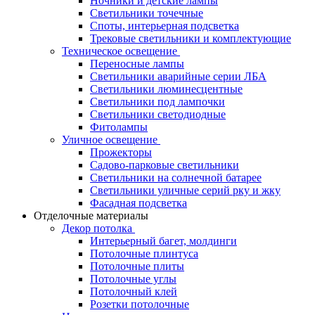
Ночники и детские лампы
Светильники точечные
Споты, интерьерная подсветка
Трековые светильники и комплектующие
Техническое освещение
Переносные лампы
Светильники аварийные серии ЛБА
Светильники люминесцентные
Светильники под лампочки
Светильники светодиодные
Фитолампы
Уличное освещение
Прожекторы
Садово-парковые светильники
Светильники на солнечной батарее
Светильники уличные серий рку и жку
Фасадная подсветка
Отделочные материалы
Декор потолка
Интерьерный багет, молдинги
Потолочные плинтуса
Потолочные плиты
Потолочные углы
Потолочный клей
Розетки потолочные