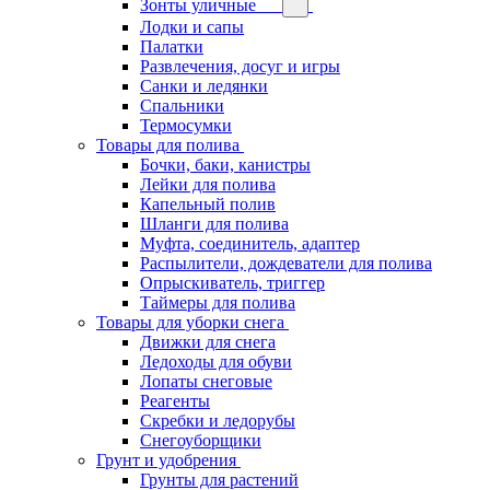
Зонты уличные
Лодки и сапы
Палатки
Развлечения, досуг и игры
Санки и ледянки
Спальники
Термосумки
Товары для полива
Бочки, баки, канистры
Лейки для полива
Капельный полив
Шланги для полива
Муфта, соединитель, адаптер
Распылители, дождеватели для полива
Опрыскиватель, триггер
Таймеры для полива
Товары для уборки снега
Движки для снега
Ледоходы для обуви
Лопаты снеговые
Реагенты
Скребки и ледорубы
Снегоуборщики
Грунт и удобрения
Грунты для растений