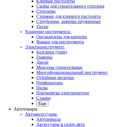
Клеевые пистолеты
Скобы для строительного степлера
Степлеры
Стержни для клеевого пистолета
Струбцины, зажимы пружинные
Тиски
Хранение инструмента
Органайзеры для крепежа
Ящики для инструмента
Электроинструмент
Болгарки (ушм)
Граверы
Дрели
Миксеры строительные
Многофункциональный инструмент
Отбойные молотки
Перфораторы
Пилы
Плиткорезы электрические
Станки
Еще
Автотовары
Автоаксессуары
Автозеркала
Аксессуары в салон авто