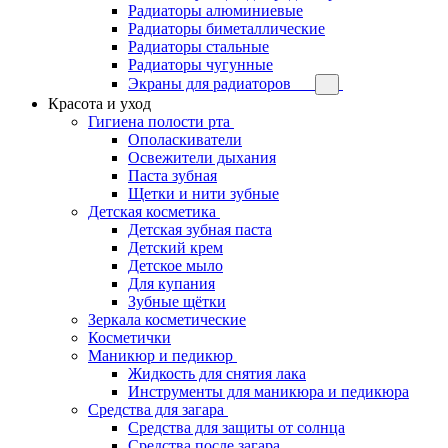
Радиаторы алюминиевые
Радиаторы биметаллические
Радиаторы стальные
Радиаторы чугунные
Экраны для радиаторов
Красота и уход
Гигиена полости рта
Ополаскиватели
Освежители дыхания
Паста зубная
Щетки и нити зубные
Детская косметика
Детская зубная паста
Детский крем
Детское мыло
Для купания
Зубные щётки
Зеркала косметические
Косметички
Маникюр и педикюр
Жидкость для снятия лака
Инструменты для маникюра и педикюра
Средства для загара
Средства для защиты от солнца
Средства после загара