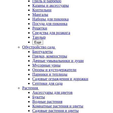
Гриль и барбекю
Казаны и аксессуары
Коптильни
Мангалы
Наборы для пикника
Посуда для пикника
Решетки
Средства для розжига
Тандыр
Еще
Обустройство сада
Биотуалеты
Грядки, компостеры
Дачные умывальники и души
Мусорные урны
Опоры и кустодержатели
Парники и теплицы
Садовые ограждения и дорожки
Септики для сада
Растения
Аксессуары для цветов
Букеты
Водные растения
Комнатные растения и цветы
Садовые растения и цветы