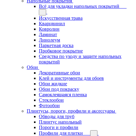
Напольные покрытия
Всё для укладки напольных покрытий
Искусственная трава
Кварцвинил
Ковролин
Ламинат
Линолеум
Паркетная доска
Пробковое покрытие
Средства по уходу и защите напольных
покрытий
Обои
Декоративные обои
Клей и инструменты для обоев
Обои жидкие
Обои под покраску
Самоклеящаяся пленка
Стеклообои
Фотообои
Плинтусы, пороги, профили и аксессуары
Обводы для труб
Плинтус напольный
Пороги и профили
Профили для плитки