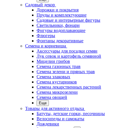
Садовый декор
Дорожки и покрытия
Пруды и комплектующие
Садовые и интерьерные фигуры
Светильники, фонари
Фигуры водоплавающие
Флюгеры
Фонтаны декоративные
Семена и корневища
Аксессуары для посадки семян
Лук севок и картофель семянной
Мицелии грибов
Семена газонных трав
Семена зелени и пряных трав
Семена злаковых
Семена кустарников
Семена лекарственных растений
Семена микрозелени
Семена овощей
Еще
Товары для активного отдыха
Батуты, детские горки, песочницы
Велосипеды и самокаты
Дождевики