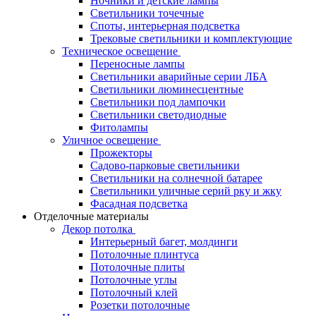
Ночники и детские лампы
Светильники точечные
Споты, интерьерная подсветка
Трековые светильники и комплектующие
Техническое освещение
Переносные лампы
Светильники аварийные серии ЛБА
Светильники люминесцентные
Светильники под лампочки
Светильники светодиодные
Фитолампы
Уличное освещение
Прожекторы
Садово-парковые светильники
Светильники на солнечной батарее
Светильники уличные серий рку и жку
Фасадная подсветка
Отделочные материалы
Декор потолка
Интерьерный багет, молдинги
Потолочные плинтуса
Потолочные плиты
Потолочные углы
Потолочный клей
Розетки потолочные