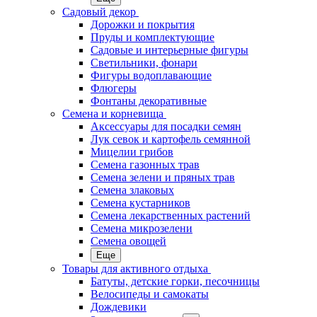
Садовый декор
Дорожки и покрытия
Пруды и комплектующие
Садовые и интерьерные фигуры
Светильники, фонари
Фигуры водоплавающие
Флюгеры
Фонтаны декоративные
Семена и корневища
Аксессуары для посадки семян
Лук севок и картофель семянной
Мицелии грибов
Семена газонных трав
Семена зелени и пряных трав
Семена злаковых
Семена кустарников
Семена лекарственных растений
Семена микрозелени
Семена овощей
Еще
Товары для активного отдыха
Батуты, детские горки, песочницы
Велосипеды и самокаты
Дождевики