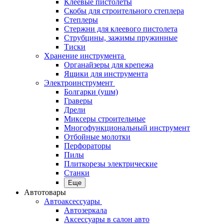
Клеевые пистолеты
Скобы для строительного степлера
Степлеры
Стержни для клеевого пистолета
Струбцины, зажимы пружинные
Тиски
Хранение инструмента
Органайзеры для крепежа
Ящики для инструмента
Электроинструмент
Болгарки (ушм)
Граверы
Дрели
Миксеры строительные
Многофункциональный инструмент
Отбойные молотки
Перфораторы
Пилы
Плиткорезы электрические
Станки
Еще
Автотовары
Автоаксессуары
Автозеркала
Аксессуары в салон авто