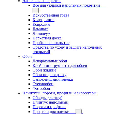
Напольные покрытия
Всё для укладки напольных покрытий
Искусственная трава
Кварцвинил
Ковролин
Ламинат
Линолеум
Паркетная доска
Пробковое покрытие
Средства по уходу и защите напольных
покрытий
Обои
Декоративные обои
Клей и инструменты для обоев
Обои жидкие
Обои под покраску
Самоклеящаяся пленка
Стеклообои
Фотообои
Плинтусы, пороги, профили и аксессуары
Обводы для труб
Плинтус напольный
Пороги и профили
Профили для плитки