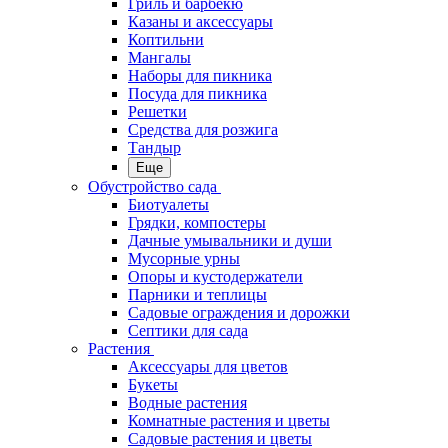
Гриль и барбекю
Казаны и аксессуары
Коптильни
Мангалы
Наборы для пикника
Посуда для пикника
Решетки
Средства для розжига
Тандыр
Еще
Обустройство сада
Биотуалеты
Грядки, компостеры
Дачные умывальники и души
Мусорные урны
Опоры и кустодержатели
Парники и теплицы
Садовые ограждения и дорожки
Септики для сада
Растения
Аксессуары для цветов
Букеты
Водные растения
Комнатные растения и цветы
Садовые растения и цветы