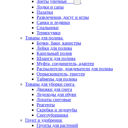
Зонты уличные
Лодки и сапы
Палатки
Развлечения, досуг и игры
Санки и ледянки
Спальники
Термосумки
Товары для полива
Бочки, баки, канистры
Лейки для полива
Капельный полив
Шланги для полива
Муфта, соединитель, адаптер
Распылители, дождеватели для полива
Опрыскиватель, триггер
Таймеры для полива
Товары для уборки снега
Движки для снега
Ледоходы для обуви
Лопаты снеговые
Реагенты
Скребки и ледорубы
Снегоуборщики
Грунт и удобрения
Грунты для растений