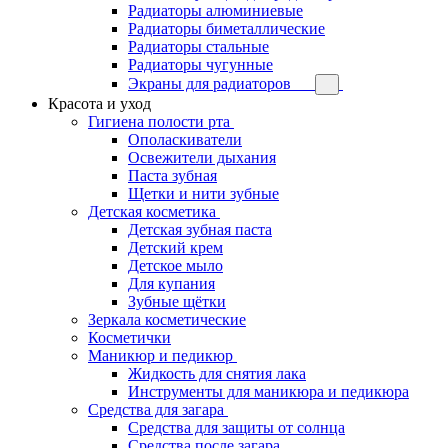
Радиаторы алюминиевые
Радиаторы биметаллические
Радиаторы стальные
Радиаторы чугунные
Экраны для радиаторов
Красота и уход
Гигиена полости рта
Ополаскиватели
Освежители дыхания
Паста зубная
Щетки и нити зубные
Детская косметика
Детская зубная паста
Детский крем
Детское мыло
Для купания
Зубные щётки
Зеркала косметические
Косметички
Маникюр и педикюр
Жидкость для снятия лака
Инструменты для маникюра и педикюра
Средства для загара
Средства для защиты от солнца
Средства после загара