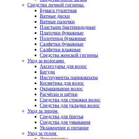
Средства личной гигиены
Бумага туалетная
Ватные диски
Ватные палочки
Пластыри бактерицидные
Платочки бумажные
Полотенца бумажные
Салфетки бумажные
Салфетки влажные
Средства женской гигиены
Уход за волосами
Аксессуары для волос
Бигуди
Инструменты парикмахера
Косметика для волос
Окрашивание волос
Расчёски и щётки
Средства для стрижки волос
Средства для укладки волос
Уход за лицом
Средства для бритья
Средства для умывания
Увлажнение и питание
Уход за телом
Дезодоранты