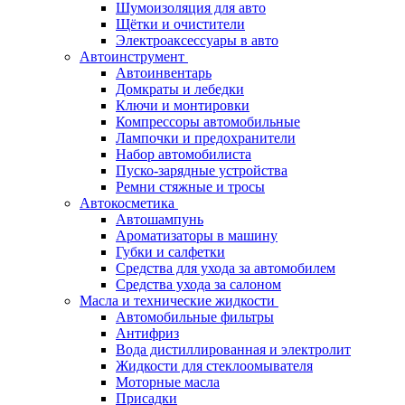
Шумоизоляция для авто
Щётки и очистители
Электроаксессуары в авто
Автоинструмент
Автоинвентарь
Домкраты и лебедки
Ключи и монтировки
Компрессоры автомобильные
Лампочки и предохранители
Набор автомобилиста
Пуско-зарядные устройства
Ремни стяжные и тросы
Автокосметика
Автошампунь
Ароматизаторы в машину
Губки и салфетки
Средства для ухода за автомобилем
Средства ухода за салоном
Масла и технические жидкости
Автомобильные фильтры
Антифриз
Вода дистиллированная и электролит
Жидкости для стеклоомывателя
Моторные масла
Присадки