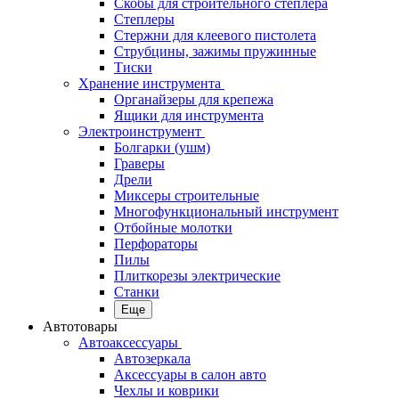
Скобы для строительного степлера
Степлеры
Стержни для клеевого пистолета
Струбцины, зажимы пружинные
Тиски
Хранение инструмента
Органайзеры для крепежа
Ящики для инструмента
Электроинструмент
Болгарки (ушм)
Граверы
Дрели
Миксеры строительные
Многофункциональный инструмент
Отбойные молотки
Перфораторы
Пилы
Плиткорезы электрические
Станки
Еще
Автотовары
Автоаксессуары
Автозеркала
Аксессуары в салон авто
Чехлы и коврики