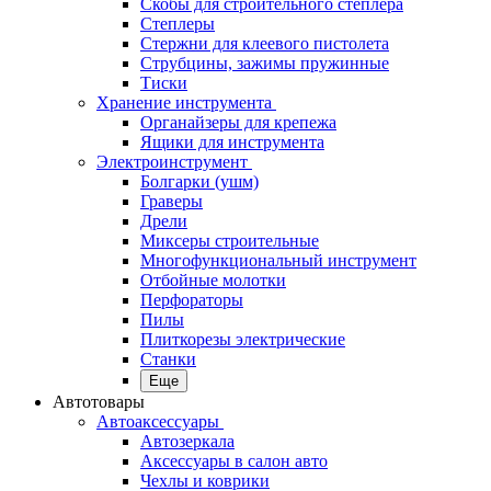
Скобы для строительного степлера
Степлеры
Стержни для клеевого пистолета
Струбцины, зажимы пружинные
Тиски
Хранение инструмента
Органайзеры для крепежа
Ящики для инструмента
Электроинструмент
Болгарки (ушм)
Граверы
Дрели
Миксеры строительные
Многофункциональный инструмент
Отбойные молотки
Перфораторы
Пилы
Плиткорезы электрические
Станки
Еще
Автотовары
Автоаксессуары
Автозеркала
Аксессуары в салон авто
Чехлы и коврики