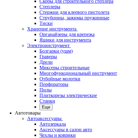
Скобы для строительного степлера
Степлеры
Стержни для клеевого пистолета
Струбцины, зажимы пружинные
Тиски
Хранение инструмента
Органайзеры для крепежа
Ящики для инструмента
Электроинструмент
Болгарки (ушм)
Граверы
Дрели
Миксеры строительные
Многофункциональный инструмент
Отбойные молотки
Перфораторы
Пилы
Плиткорезы электрические
Станки
Еще
Автотовары
Автоаксессуары
Автозеркала
Аксессуары в салон авто
Чехлы и коврики