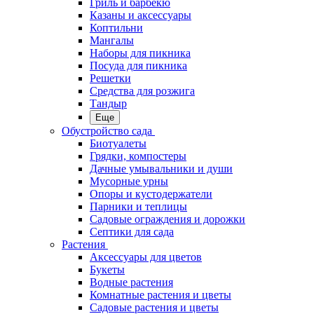
Гриль и барбекю
Казаны и аксессуары
Коптильни
Мангалы
Наборы для пикника
Посуда для пикника
Решетки
Средства для розжига
Тандыр
Еще
Обустройство сада
Биотуалеты
Грядки, компостеры
Дачные умывальники и души
Мусорные урны
Опоры и кустодержатели
Парники и теплицы
Садовые ограждения и дорожки
Септики для сада
Растения
Аксессуары для цветов
Букеты
Водные растения
Комнатные растения и цветы
Садовые растения и цветы