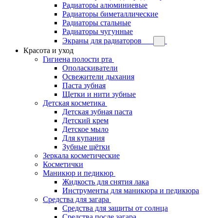
Радиаторы алюминиевые
Радиаторы биметаллические
Радиаторы стальные
Радиаторы чугунные
Экраны для радиаторов
Красота и уход
Гигиена полости рта
Ополаскиватели
Освежители дыхания
Паста зубная
Щетки и нити зубные
Детская косметика
Детская зубная паста
Детский крем
Детское мыло
Для купания
Зубные щётки
Зеркала косметические
Косметички
Маникюр и педикюр
Жидкость для снятия лака
Инструменты для маникюра и педикюра
Средства для загара
Средства для защиты от солнца
Средства после загара