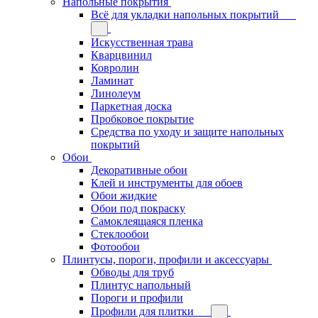
Напольные покрытия
Всё для укладки напольных покрытий
Искусственная трава
Кварцвинил
Ковролин
Ламинат
Линолеум
Паркетная доска
Пробковое покрытие
Средства по уходу и защите напольных
покрытий
Обои
Декоративные обои
Клей и инструменты для обоев
Обои жидкие
Обои под покраску
Самоклеящаяся пленка
Стеклообои
Фотообои
Плинтусы, пороги, профили и аксессуары
Обводы для труб
Плинтус напольный
Пороги и профили
Профили для плитки