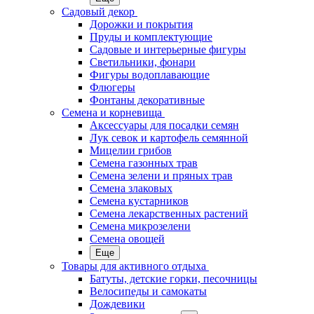
Садовый декор
Дорожки и покрытия
Пруды и комплектующие
Садовые и интерьерные фигуры
Светильники, фонари
Фигуры водоплавающие
Флюгеры
Фонтаны декоративные
Семена и корневища
Аксессуары для посадки семян
Лук севок и картофель семянной
Мицелии грибов
Семена газонных трав
Семена зелени и пряных трав
Семена злаковых
Семена кустарников
Семена лекарственных растений
Семена микрозелени
Семена овощей
Еще
Товары для активного отдыха
Батуты, детские горки, песочницы
Велосипеды и самокаты
Дождевики