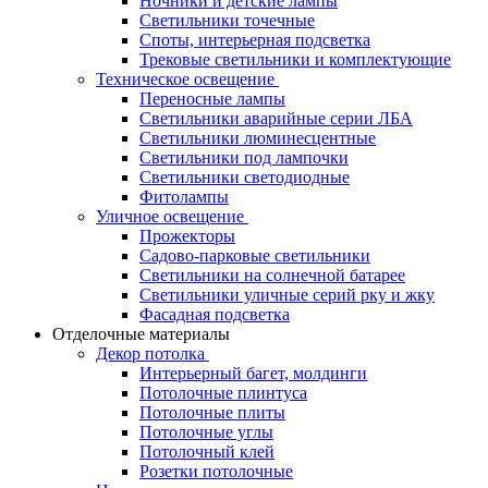
Ночники и детские лампы
Светильники точечные
Споты, интерьерная подсветка
Трековые светильники и комплектующие
Техническое освещение
Переносные лампы
Светильники аварийные серии ЛБА
Светильники люминесцентные
Светильники под лампочки
Светильники светодиодные
Фитолампы
Уличное освещение
Прожекторы
Садово-парковые светильники
Светильники на солнечной батарее
Светильники уличные серий рку и жку
Фасадная подсветка
Отделочные материалы
Декор потолка
Интерьерный багет, молдинги
Потолочные плинтуса
Потолочные плиты
Потолочные углы
Потолочный клей
Розетки потолочные