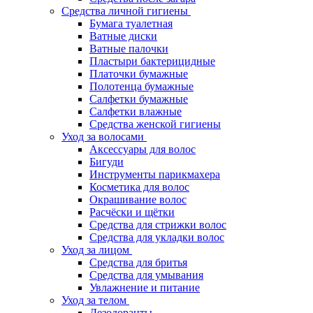
Средства личной гигиены
Бумага туалетная
Ватные диски
Ватные палочки
Пластыри бактерицидные
Платочки бумажные
Полотенца бумажные
Салфетки бумажные
Салфетки влажные
Средства женской гигиены
Уход за волосами
Аксессуары для волос
Бигуди
Инструменты парикмахера
Косметика для волос
Окрашивание волос
Расчёски и щётки
Средства для стрижки волос
Средства для укладки волос
Уход за лицом
Средства для бритья
Средства для умывания
Увлажнение и питание
Уход за телом
Дезодоранты