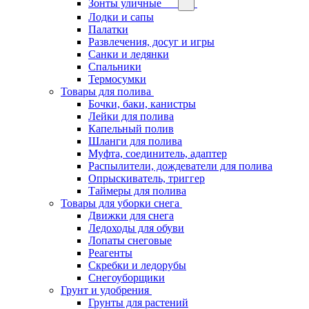
Зонты уличные
Лодки и сапы
Палатки
Развлечения, досуг и игры
Санки и ледянки
Спальники
Термосумки
Товары для полива
Бочки, баки, канистры
Лейки для полива
Капельный полив
Шланги для полива
Муфта, соединитель, адаптер
Распылители, дождеватели для полива
Опрыскиватель, триггер
Таймеры для полива
Товары для уборки снега
Движки для снега
Ледоходы для обуви
Лопаты снеговые
Реагенты
Скребки и ледорубы
Снегоуборщики
Грунт и удобрения
Грунты для растений