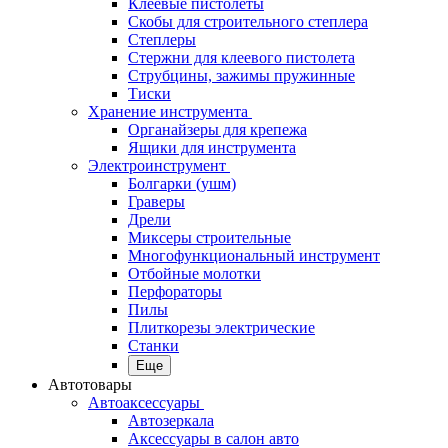
Клеевые пистолеты
Скобы для строительного степлера
Степлеры
Стержни для клеевого пистолета
Струбцины, зажимы пружинные
Тиски
Хранение инструмента
Органайзеры для крепежа
Ящики для инструмента
Электроинструмент
Болгарки (ушм)
Граверы
Дрели
Миксеры строительные
Многофункциональный инструмент
Отбойные молотки
Перфораторы
Пилы
Плиткорезы электрические
Станки
Еще
Автотовары
Автоаксессуары
Автозеркала
Аксессуары в салон авто