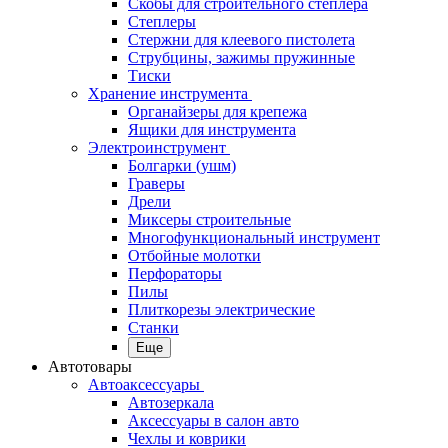
Скобы для строительного степлера
Степлеры
Стержни для клеевого пистолета
Струбцины, зажимы пружинные
Тиски
Хранение инструмента
Органайзеры для крепежа
Ящики для инструмента
Электроинструмент
Болгарки (ушм)
Граверы
Дрели
Миксеры строительные
Многофункциональный инструмент
Отбойные молотки
Перфораторы
Пилы
Плиткорезы электрические
Станки
Еще
Автотовары
Автоаксессуары
Автозеркала
Аксессуары в салон авто
Чехлы и коврики