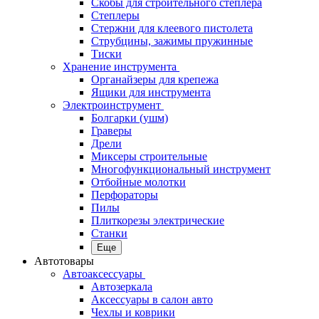
Скобы для строительного степлера
Степлеры
Стержни для клеевого пистолета
Струбцины, зажимы пружинные
Тиски
Хранение инструмента
Органайзеры для крепежа
Ящики для инструмента
Электроинструмент
Болгарки (ушм)
Граверы
Дрели
Миксеры строительные
Многофункциональный инструмент
Отбойные молотки
Перфораторы
Пилы
Плиткорезы электрические
Станки
Еще
Автотовары
Автоаксессуары
Автозеркала
Аксессуары в салон авто
Чехлы и коврики