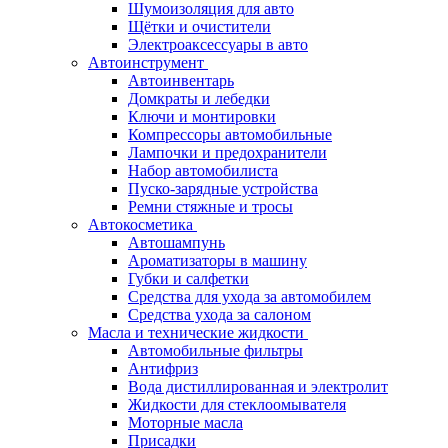
Шумоизоляция для авто
Щётки и очистители
Электроаксессуары в авто
Автоинструмент
Автоинвентарь
Домкраты и лебедки
Ключи и монтировки
Компрессоры автомобильные
Лампочки и предохранители
Набор автомобилиста
Пуско-зарядные устройства
Ремни стяжные и тросы
Автокосметика
Автошампунь
Ароматизаторы в машину
Губки и салфетки
Средства для ухода за автомобилем
Средства ухода за салоном
Масла и технические жидкости
Автомобильные фильтры
Антифриз
Вода дистиллированная и электролит
Жидкости для стеклоомывателя
Моторные масла
Присадки