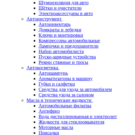
Шумоизоляция для авто
Щётки и очистители
Электроаксессуары в авто
Автоинструмент
Автоинвентарь
Домкраты и лебедки
Ключи и монтировки
Компрессоры автомобильные
Лампочки и предохранители
Набор автомобилиста
Пуско-зарядные устройства
Ремни стяжные и тросы
Автокосметика
Автошампунь
Ароматизаторы в машину
Губки и салфетки
Средства для ухода за автомобилем
Средства ухода за салоном
Масла и технические жидкости
Автомобильные фильтры
Антифриз
Вода дистиллированная и электролит
Жидкости для стеклоомывателя
Моторные масла
Присадки