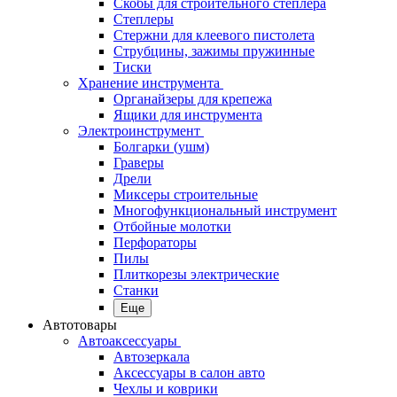
Скобы для строительного степлера
Степлеры
Стержни для клеевого пистолета
Струбцины, зажимы пружинные
Тиски
Хранение инструмента
Органайзеры для крепежа
Ящики для инструмента
Электроинструмент
Болгарки (ушм)
Граверы
Дрели
Миксеры строительные
Многофункциональный инструмент
Отбойные молотки
Перфораторы
Пилы
Плиткорезы электрические
Станки
Еще
Автотовары
Автоаксессуары
Автозеркала
Аксессуары в салон авто
Чехлы и коврики