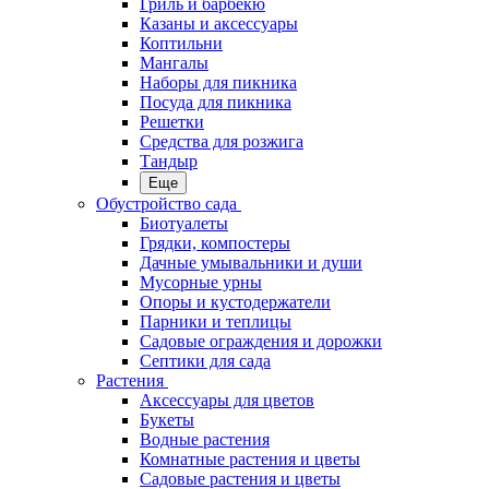
Гриль и барбекю
Казаны и аксессуары
Коптильни
Мангалы
Наборы для пикника
Посуда для пикника
Решетки
Средства для розжига
Тандыр
Еще
Обустройство сада
Биотуалеты
Грядки, компостеры
Дачные умывальники и души
Мусорные урны
Опоры и кустодержатели
Парники и теплицы
Садовые ограждения и дорожки
Септики для сада
Растения
Аксессуары для цветов
Букеты
Водные растения
Комнатные растения и цветы
Садовые растения и цветы