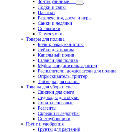
Зонты уличные
Лодки и сапы
Палатки
Развлечения, досуг и игры
Санки и ледянки
Спальники
Термосумки
Товары для полива
Бочки, баки, канистры
Лейки для полива
Капельный полив
Шланги для полива
Муфта, соединитель, адаптер
Распылители, дождеватели для полива
Опрыскиватель, триггер
Таймеры для полива
Товары для уборки снега
Движки для снега
Ледоходы для обуви
Лопаты снеговые
Реагенты
Скребки и ледорубы
Снегоуборщики
Грунт и удобрения
Грунты для растений