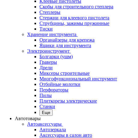
Клеевые пистолеты
Скобы для строительного степлера
Степлеры
Стержни для клеевого пистолета
Струбцины, зажимы пружинные
Тиски
Хранение инструмента
Органайзеры для крепежа
Ящики для инструмента
Электроинструмент
Болгарки (ушм)
Граверы
Дрели
Миксеры строительные
Многофункциональный инструмент
Отбойные молотки
Перфораторы
Пилы
Плиткорезы электрические
Станки
Еще
Автотовары
Автоаксессуары
Автозеркала
Аксессуары в салон авто