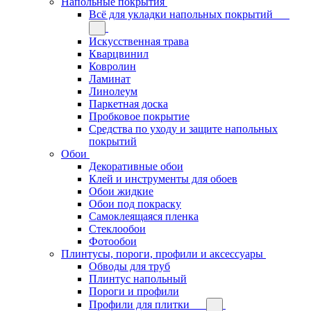
Напольные покрытия
Всё для укладки напольных покрытий
Искусственная трава
Кварцвинил
Ковролин
Ламинат
Линолеум
Паркетная доска
Пробковое покрытие
Средства по уходу и защите напольных
покрытий
Обои
Декоративные обои
Клей и инструменты для обоев
Обои жидкие
Обои под покраску
Самоклеящаяся пленка
Стеклообои
Фотообои
Плинтусы, пороги, профили и аксессуары
Обводы для труб
Плинтус напольный
Пороги и профили
Профили для плитки