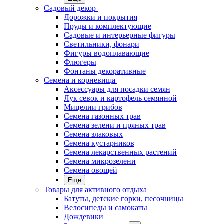
Садовый декор
Дорожки и покрытия
Пруды и комплектующие
Садовые и интерьерные фигуры
Светильники, фонари
Фигуры водоплавающие
Флюгеры
Фонтаны декоративные
Семена и корневища
Аксессуары для посадки семян
Лук севок и картофель семянной
Мицелии грибов
Семена газонных трав
Семена зелени и пряных трав
Семена злаковых
Семена кустарников
Семена лекарственных растений
Семена микрозелени
Семена овощей
Еще
Товары для активного отдыха
Батуты, детские горки, песочницы
Велосипеды и самокаты
Дождевики