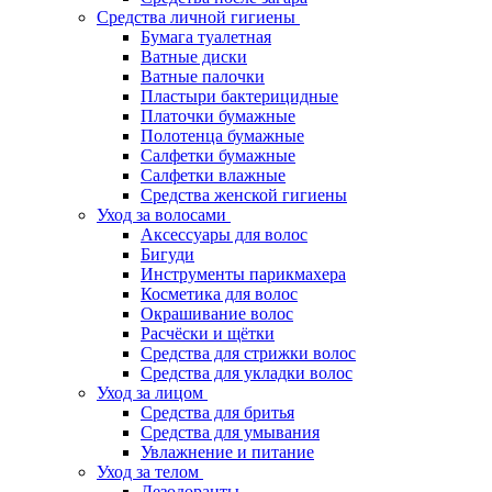
Средства личной гигиены
Бумага туалетная
Ватные диски
Ватные палочки
Пластыри бактерицидные
Платочки бумажные
Полотенца бумажные
Салфетки бумажные
Салфетки влажные
Средства женской гигиены
Уход за волосами
Аксессуары для волос
Бигуди
Инструменты парикмахера
Косметика для волос
Окрашивание волос
Расчёски и щётки
Средства для стрижки волос
Средства для укладки волос
Уход за лицом
Средства для бритья
Средства для умывания
Увлажнение и питание
Уход за телом
Дезодоранты