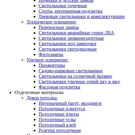
Ночники и детские лампы
Светильники точечные
Споты, интерьерная подсветка
Трековые светильники и комплектующие
Техническое освещение
Переносные лампы
Светильники аварийные серии ЛБА
Светильники люминесцентные
Светильники под лампочки
Светильники светодиодные
Фитолампы
Уличное освещение
Прожекторы
Садово-парковые светильники
Светильники на солнечной батарее
Светильники уличные серий рку и жку
Фасадная подсветка
Отделочные материалы
Декор потолка
Интерьерный багет, молдинги
Потолочные плинтуса
Потолочные плиты
Потолочные углы
Потолочный клей
Розетки потолочные