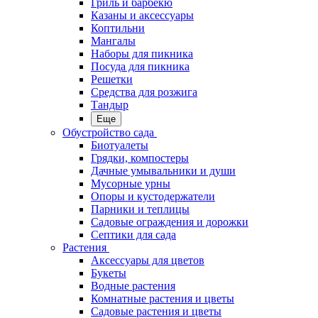
Гриль и барбекю
Казаны и аксессуары
Коптильни
Мангалы
Наборы для пикника
Посуда для пикника
Решетки
Средства для розжига
Тандыр
Еще
Обустройство сада
Биотуалеты
Грядки, компостеры
Дачные умывальники и души
Мусорные урны
Опоры и кустодержатели
Парники и теплицы
Садовые ограждения и дорожки
Септики для сада
Растения
Аксессуары для цветов
Букеты
Водные растения
Комнатные растения и цветы
Садовые растения и цветы