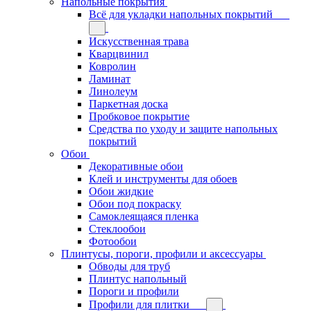
Напольные покрытия
Всё для укладки напольных покрытий
Искусственная трава
Кварцвинил
Ковролин
Ламинат
Линолеум
Паркетная доска
Пробковое покрытие
Средства по уходу и защите напольных
покрытий
Обои
Декоративные обои
Клей и инструменты для обоев
Обои жидкие
Обои под покраску
Самоклеящаяся пленка
Стеклообои
Фотообои
Плинтусы, пороги, профили и аксессуары
Обводы для труб
Плинтус напольный
Пороги и профили
Профили для плитки