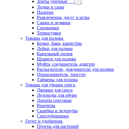
Зонты уличные
Лодки и сапы
Палатки
Развлечения, досуг и игры
Санки и ледянки
Спальники
Термосумки
Товары для полива
Бочки, баки, канистры
Лейки для полива
Капельный полив
Шланги для полива
Муфта, соединитель, адаптер
Распылители, дождеватели для полива
Опрыскиватель, триггер
Таймеры для полива
Товары для уборки снега
Движки для снега
Ледоходы для обуви
Лопаты снеговые
Реагенты
Скребки и ледорубы
Снегоуборщики
Грунт и удобрения
Грунты для растений