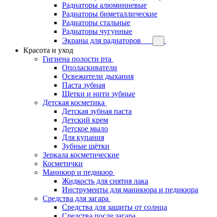
Радиаторы алюминиевые
Радиаторы биметаллические
Радиаторы стальные
Радиаторы чугунные
Экраны для радиаторов
Красота и уход
Гигиена полости рта
Ополаскиватели
Освежители дыхания
Паста зубная
Щетки и нити зубные
Детская косметика
Детская зубная паста
Детский крем
Детское мыло
Для купания
Зубные щётки
Зеркала косметические
Косметички
Маникюр и педикюр
Жидкость для снятия лака
Инструменты для маникюра и педикюра
Средства для загара
Средства для защиты от солнца
Средства после загара