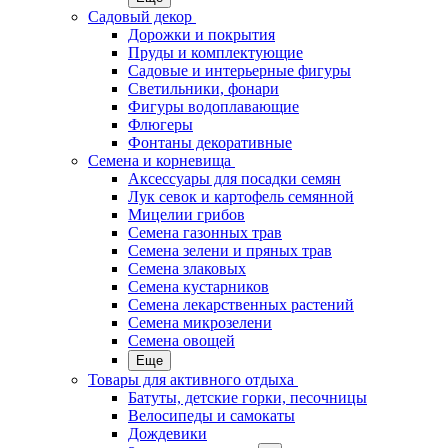
Садовый декор
Дорожки и покрытия
Пруды и комплектующие
Садовые и интерьерные фигуры
Светильники, фонари
Фигуры водоплавающие
Флюгеры
Фонтаны декоративные
Семена и корневища
Аксессуары для посадки семян
Лук севок и картофель семянной
Мицелии грибов
Семена газонных трав
Семена зелени и пряных трав
Семена злаковых
Семена кустарников
Семена лекарственных растений
Семена микрозелени
Семена овощей
Еще
Товары для активного отдыха
Батуты, детские горки, песочницы
Велосипеды и самокаты
Дождевики