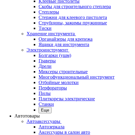
Клеевые пистолеты
Скобы для строительного степлера
Степлеры
Стержни для клеевого пистолета
Струбцины, зажимы пружинные
Тиски
Хранение инструмента
Органайзеры для крепежа
Ящики для инструмента
Электроинструмент
Болгарки (ушм)
Граверы
Дрели
Миксеры строительные
Многофункциональный инструмент
Отбойные молотки
Перфораторы
Пилы
Плиткорезы электрические
Станки
Еще
Автотовары
Автоаксессуары
Автозеркала
Аксессуары в салон авто