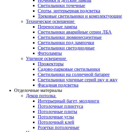
Ночники и детские лампы
Светильники точечные
Споты, интерьерная подсветка
Трековые светильники и комплектующие
Техническое освещение
Переносные лампы
Светильники аварийные серии ЛБА
Светильники люминесцентные
Светильники под лампочки
Светильники светодиодные
Фитолампы
Уличное освещение
Прожекторы
Садово-парковые светильники
Светильники на солнечной батарее
Светильники уличные серий рку и жку
Фасадная подсветка
Отделочные материалы
Декор потолка
Интерьерный багет, молдинги
Потолочные плинтуса
Потолочные плиты
Потолочные углы
Потолочный клей
Розетки потолочные