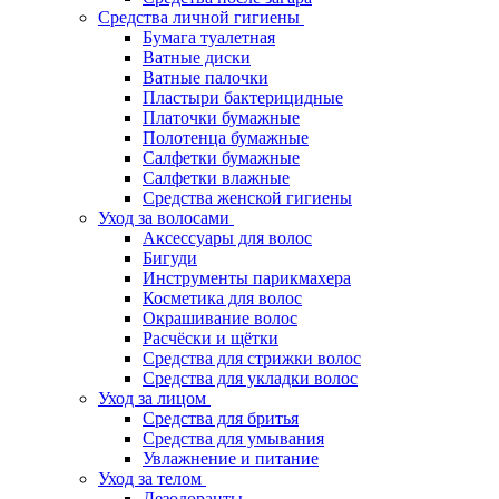
Средства личной гигиены
Бумага туалетная
Ватные диски
Ватные палочки
Пластыри бактерицидные
Платочки бумажные
Полотенца бумажные
Салфетки бумажные
Салфетки влажные
Средства женской гигиены
Уход за волосами
Аксессуары для волос
Бигуди
Инструменты парикмахера
Косметика для волос
Окрашивание волос
Расчёски и щётки
Средства для стрижки волос
Средства для укладки волос
Уход за лицом
Средства для бритья
Средства для умывания
Увлажнение и питание
Уход за телом
Дезодоранты