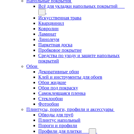
Напольные покрытия
Всё для укладки напольных покрытий
Искусственная трава
Кварцвинил
Ковролин
Ламинат
Линолеум
Паркетная доска
Пробковое покрытие
Средства по уходу и защите напольных
покрытий
Обои
Декоративные обои
Клей и инструменты для обоев
Обои жидкие
Обои под покраску
Самоклеящаяся пленка
Стеклообои
Фотообои
Плинтусы, пороги, профили и аксессуары
Обводы для труб
Плинтус напольный
Пороги и профили
Профили для плитки