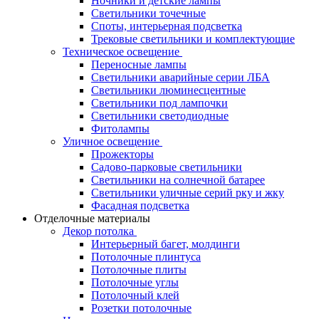
Ночники и детские лампы
Светильники точечные
Споты, интерьерная подсветка
Трековые светильники и комплектующие
Техническое освещение
Переносные лампы
Светильники аварийные серии ЛБА
Светильники люминесцентные
Светильники под лампочки
Светильники светодиодные
Фитолампы
Уличное освещение
Прожекторы
Садово-парковые светильники
Светильники на солнечной батарее
Светильники уличные серий рку и жку
Фасадная подсветка
Отделочные материалы
Декор потолка
Интерьерный багет, молдинги
Потолочные плинтуса
Потолочные плиты
Потолочные углы
Потолочный клей
Розетки потолочные