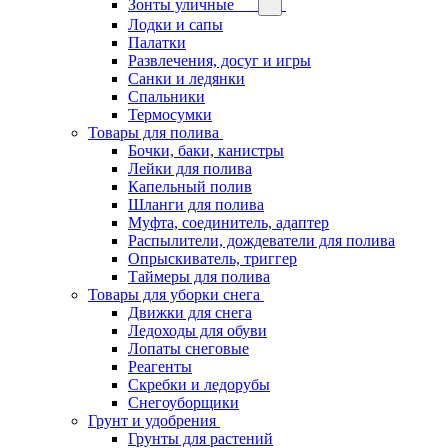
Зонты уличные
Лодки и сапы
Палатки
Развлечения, досуг и игры
Санки и ледянки
Спальники
Термосумки
Товары для полива
Бочки, баки, канистры
Лейки для полива
Капельный полив
Шланги для полива
Муфта, соединитель, адаптер
Распылители, дождеватели для полива
Опрыскиватель, триггер
Таймеры для полива
Товары для уборки снега
Движки для снега
Ледоходы для обуви
Лопаты снеговые
Реагенты
Скребки и ледорубы
Снегоуборщики
Грунт и удобрения
Грунты для растений