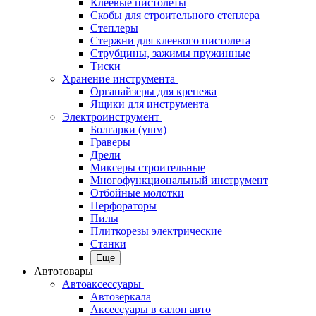
Клеевые пистолеты
Скобы для строительного степлера
Степлеры
Стержни для клеевого пистолета
Струбцины, зажимы пружинные
Тиски
Хранение инструмента
Органайзеры для крепежа
Ящики для инструмента
Электроинструмент
Болгарки (ушм)
Граверы
Дрели
Миксеры строительные
Многофункциональный инструмент
Отбойные молотки
Перфораторы
Пилы
Плиткорезы электрические
Станки
Еще
Автотовары
Автоаксессуары
Автозеркала
Аксессуары в салон авто