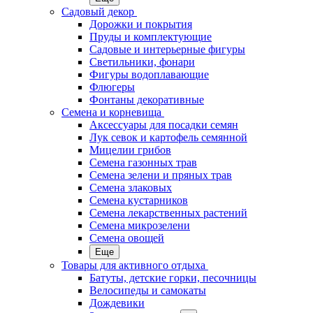
Садовый декор
Дорожки и покрытия
Пруды и комплектующие
Садовые и интерьерные фигуры
Светильники, фонари
Фигуры водоплавающие
Флюгеры
Фонтаны декоративные
Семена и корневища
Аксессуары для посадки семян
Лук севок и картофель семянной
Мицелии грибов
Семена газонных трав
Семена зелени и пряных трав
Семена злаковых
Семена кустарников
Семена лекарственных растений
Семена микрозелени
Семена овощей
Еще
Товары для активного отдыха
Батуты, детские горки, песочницы
Велосипеды и самокаты
Дождевики