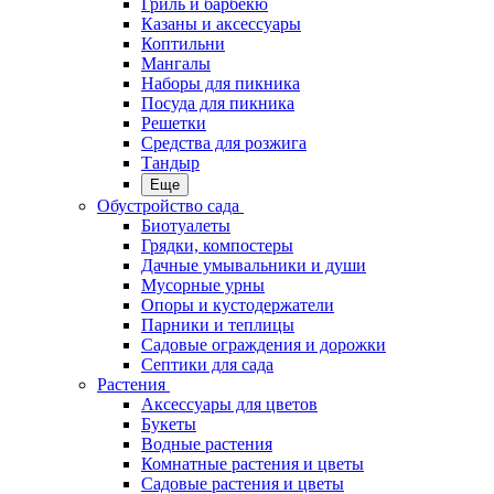
Гриль и барбекю
Казаны и аксессуары
Коптильни
Мангалы
Наборы для пикника
Посуда для пикника
Решетки
Средства для розжига
Тандыр
Еще
Обустройство сада
Биотуалеты
Грядки, компостеры
Дачные умывальники и души
Мусорные урны
Опоры и кустодержатели
Парники и теплицы
Садовые ограждения и дорожки
Септики для сада
Растения
Аксессуары для цветов
Букеты
Водные растения
Комнатные растения и цветы
Садовые растения и цветы