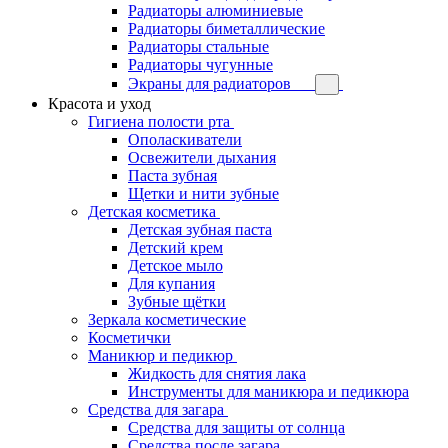
Радиаторы алюминиевые
Радиаторы биметаллические
Радиаторы стальные
Радиаторы чугунные
Экраны для радиаторов
Красота и уход
Гигиена полости рта
Ополаскиватели
Освежители дыхания
Паста зубная
Щетки и нити зубные
Детская косметика
Детская зубная паста
Детский крем
Детское мыло
Для купания
Зубные щётки
Зеркала косметические
Косметички
Маникюр и педикюр
Жидкость для снятия лака
Инструменты для маникюра и педикюра
Средства для загара
Средства для защиты от солнца
Средства после загара