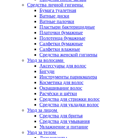
Средства личной гигиены
Бумага туалетная
Ватные диски
Ватные палочки
Пластыри бактерицидные
Платочки бумажные
Полотенца бумажные
Салфетки бумажные
Салфетки влажные
Средства женской гигиены
Уход за волосами
Аксессуары для волос
Бигуди
Инструменты парикмахера
Косметика для волос
Окрашивание волос
Расчёски и щётки
Средства для стрижки волос
Средства для укладки волос
Уход за лицом
Средства для бритья
Средства для умывания
Увлажнение и питание
Уход за телом
Дезодоранты