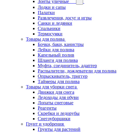
Зонты уличные
Лодки и сапы
Палатки
Развлечения, досуг и игры
Санки и ледянки
Спальники
Термосумки
Товары для полива
Бочки, баки, канистры
Лейки для полива
Капельный полив
Шланги для полива
Муфта, соединитель, адаптер
Распылители, дождеватели для полива
Опрыскиватель, триггер
Таймеры для полива
Товары для уборки снега
Движки для снега
Ледоходы для обуви
Лопаты снеговые
Реагенты
Скребки и ледорубы
Снегоуборщики
Грунт и удобрения
Грунты для растений