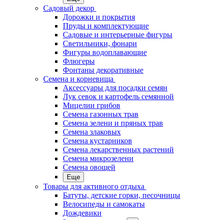
Садовый декор
Дорожки и покрытия
Пруды и комплектующие
Садовые и интерьерные фигуры
Светильники, фонари
Фигуры водоплавающие
Флюгеры
Фонтаны декоративные
Семена и корневища
Аксессуары для посадки семян
Лук севок и картофель семянной
Мицелии грибов
Семена газонных трав
Семена зелени и пряных трав
Семена злаковых
Семена кустарников
Семена лекарственных растений
Семена микрозелени
Семена овощей
Еще
Товары для активного отдыха
Батуты, детские горки, песочницы
Велосипеды и самокаты
Дождевики