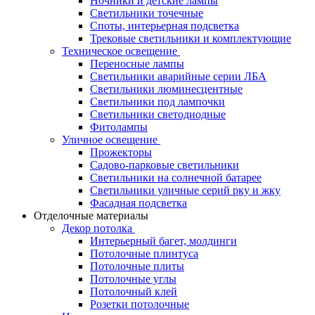
Ночники и детские лампы
Светильники точечные
Споты, интерьерная подсветка
Трековые светильники и комплектующие
Техническое освещение
Переносные лампы
Светильники аварийные серии ЛБА
Светильники люминесцентные
Светильники под лампочки
Светильники светодиодные
Фитолампы
Уличное освещение
Прожекторы
Садово-парковые светильники
Светильники на солнечной батарее
Светильники уличные серий рку и жку
Фасадная подсветка
Отделочные материалы
Декор потолка
Интерьерный багет, молдинги
Потолочные плинтуса
Потолочные плиты
Потолочные углы
Потолочный клей
Розетки потолочные