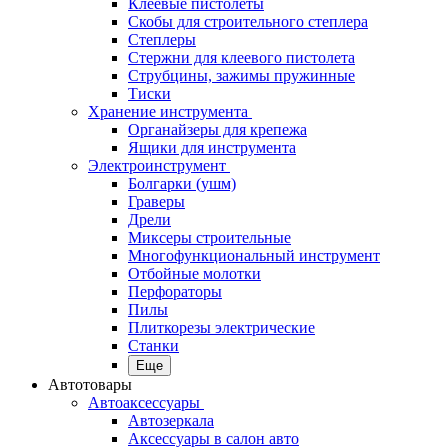
Клеевые пистолеты
Скобы для строительного степлера
Степлеры
Стержни для клеевого пистолета
Струбцины, зажимы пружинные
Тиски
Хранение инструмента
Органайзеры для крепежа
Ящики для инструмента
Электроинструмент
Болгарки (ушм)
Граверы
Дрели
Миксеры строительные
Многофункциональный инструмент
Отбойные молотки
Перфораторы
Пилы
Плиткорезы электрические
Станки
Еще
Автотовары
Автоаксессуары
Автозеркала
Аксессуары в салон авто