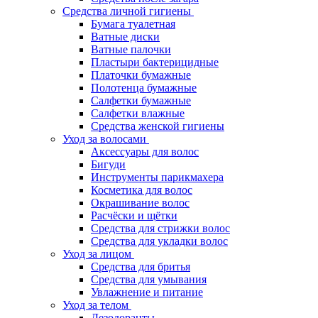
Средства личной гигиены
Бумага туалетная
Ватные диски
Ватные палочки
Пластыри бактерицидные
Платочки бумажные
Полотенца бумажные
Салфетки бумажные
Салфетки влажные
Средства женской гигиены
Уход за волосами
Аксессуары для волос
Бигуди
Инструменты парикмахера
Косметика для волос
Окрашивание волос
Расчёски и щётки
Средства для стрижки волос
Средства для укладки волос
Уход за лицом
Средства для бритья
Средства для умывания
Увлажнение и питание
Уход за телом
Дезодоранты