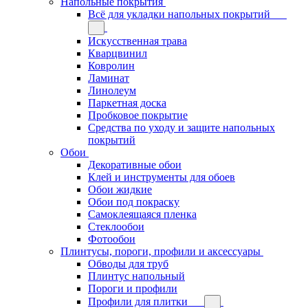
Напольные покрытия
Всё для укладки напольных покрытий
Искусственная трава
Кварцвинил
Ковролин
Ламинат
Линолеум
Паркетная доска
Пробковое покрытие
Средства по уходу и защите напольных
покрытий
Обои
Декоративные обои
Клей и инструменты для обоев
Обои жидкие
Обои под покраску
Самоклеящаяся пленка
Стеклообои
Фотообои
Плинтусы, пороги, профили и аксессуары
Обводы для труб
Плинтус напольный
Пороги и профили
Профили для плитки