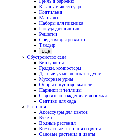
Гриль и барбекю
Казаны и аксессуары
Коптильни
Мангалы
Наборы для пикника
Посуда для пикника
Решетки
Средства для розжига
Тандыр
Еще
Обустройство сада
Биотуалеты
Грядки, компостеры
Дачные умывальники и души
Мусорные урны
Опоры и кустодержатели
Парники и теплицы
Садовые ограждения и дорожки
Септики для сада
Растения
Аксессуары для цветов
Букеты
Водные растения
Комнатные растения и цветы
Садовые растения и цветы