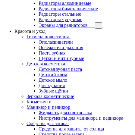
Радиаторы алюминиевые
Радиаторы биметаллические
Радиаторы стальные
Радиаторы чугунные
Экраны для радиаторов
Красота и уход
Гигиена полости рта
Ополаскиватели
Освежители дыхания
Паста зубная
Щетки и нити зубные
Детская косметика
Детская зубная паста
Детский крем
Детское мыло
Для купания
Зубные щётки
Зеркала косметические
Косметички
Маникюр и педикюр
Жидкость для снятия лака
Инструменты для маникюра и педикюра
Средства для загара
Средства для защиты от солнца
Средства после загара