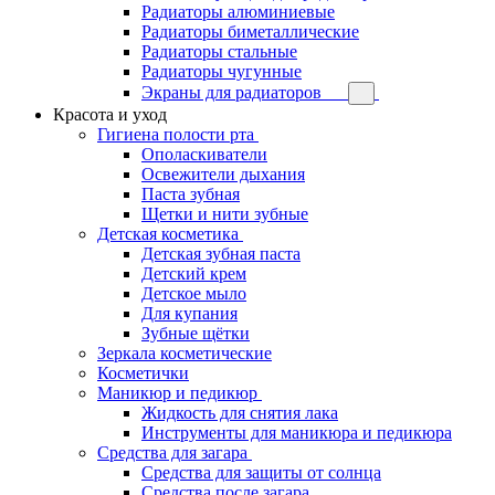
Радиаторы алюминиевые
Радиаторы биметаллические
Радиаторы стальные
Радиаторы чугунные
Экраны для радиаторов
Красота и уход
Гигиена полости рта
Ополаскиватели
Освежители дыхания
Паста зубная
Щетки и нити зубные
Детская косметика
Детская зубная паста
Детский крем
Детское мыло
Для купания
Зубные щётки
Зеркала косметические
Косметички
Маникюр и педикюр
Жидкость для снятия лака
Инструменты для маникюра и педикюра
Средства для загара
Средства для защиты от солнца
Средства после загара