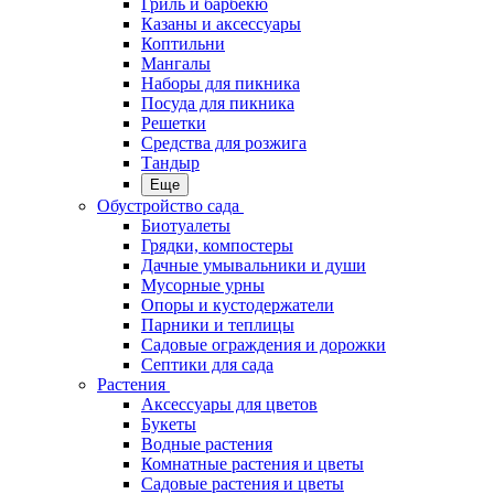
Гриль и барбекю
Казаны и аксессуары
Коптильни
Мангалы
Наборы для пикника
Посуда для пикника
Решетки
Средства для розжига
Тандыр
Еще
Обустройство сада
Биотуалеты
Грядки, компостеры
Дачные умывальники и души
Мусорные урны
Опоры и кустодержатели
Парники и теплицы
Садовые ограждения и дорожки
Септики для сада
Растения
Аксессуары для цветов
Букеты
Водные растения
Комнатные растения и цветы
Садовые растения и цветы