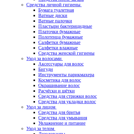
Средства личной гигиены
Бумага туалетная
Ватные диски
Ватные палочки
Пластыри бактерицидные
Платочки бумажные
Полотенца бумажные
Салфетки бумажные
Салфетки влажные
Средства женской гигиены
Уход за волосами
Аксессуары для волос
Бигуди
Инструменты парикмахера
Косметика для волос
Окрашивание волос
Расчёски и щётки
Средства для стрижки волос
Средства для укладки волос
Уход за лицом
Средства для бритья
Средства для умывания
Увлажнение и питание
Уход за телом
Дезодоранты