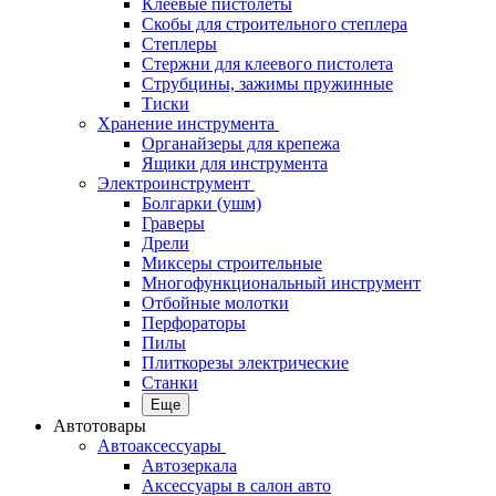
Клеевые пистолеты
Скобы для строительного степлера
Степлеры
Стержни для клеевого пистолета
Струбцины, зажимы пружинные
Тиски
Хранение инструмента
Органайзеры для крепежа
Ящики для инструмента
Электроинструмент
Болгарки (ушм)
Граверы
Дрели
Миксеры строительные
Многофункциональный инструмент
Отбойные молотки
Перфораторы
Пилы
Плиткорезы электрические
Станки
Еще
Автотовары
Автоаксессуары
Автозеркала
Аксессуары в салон авто