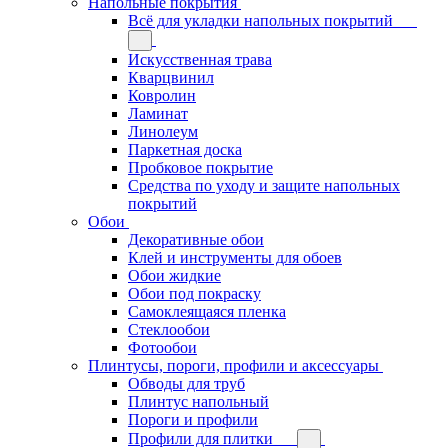
Напольные покрытия
Всё для укладки напольных покрытий
Искусственная трава
Кварцвинил
Ковролин
Ламинат
Линолеум
Паркетная доска
Пробковое покрытие
Средства по уходу и защите напольных
покрытий
Обои
Декоративные обои
Клей и инструменты для обоев
Обои жидкие
Обои под покраску
Самоклеящаяся пленка
Стеклообои
Фотообои
Плинтусы, пороги, профили и аксессуары
Обводы для труб
Плинтус напольный
Пороги и профили
Профили для плитки