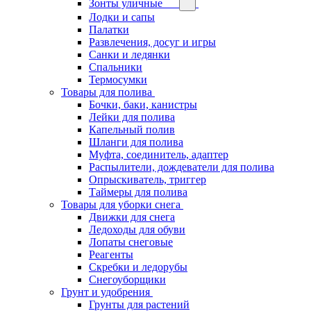
Зонты уличные
Лодки и сапы
Палатки
Развлечения, досуг и игры
Санки и ледянки
Спальники
Термосумки
Товары для полива
Бочки, баки, канистры
Лейки для полива
Капельный полив
Шланги для полива
Муфта, соединитель, адаптер
Распылители, дождеватели для полива
Опрыскиватель, триггер
Таймеры для полива
Товары для уборки снега
Движки для снега
Ледоходы для обуви
Лопаты снеговые
Реагенты
Скребки и ледорубы
Снегоуборщики
Грунт и удобрения
Грунты для растений