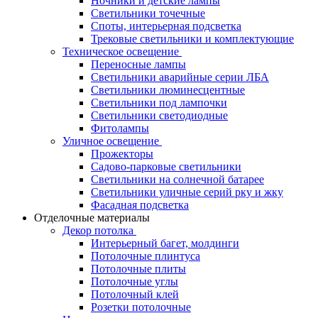
Ночники и детские лампы
Светильники точечные
Споты, интерьерная подсветка
Трековые светильники и комплектующие
Техническое освещение
Переносные лампы
Светильники аварийные серии ЛБА
Светильники люминесцентные
Светильники под лампочки
Светильники светодиодные
Фитолампы
Уличное освещение
Прожекторы
Садово-парковые светильники
Светильники на солнечной батарее
Светильники уличные серий рку и жку
Фасадная подсветка
Отделочные материалы
Декор потолка
Интерьерный багет, молдинги
Потолочные плинтуса
Потолочные плиты
Потолочные углы
Потолочный клей
Розетки потолочные