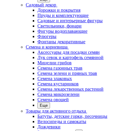
Садовый декор
Дорожки и покрытия
Пруды и комплектующие
Садовые и интерьерные фигуры
Светильники, фонари
Фигуры водоплавающие
Флюгеры
Фонтаны декоративные
Семена и корневища
Аксессуары для посадки семян
Лук севок и картофель семянной
Мицелии грибов
Семена газонных трав
Семена зелени и пряных трав
Семена злаковых
Семена кустарников
Семена лекарственных растений
Семена микрозелени
Семена овощей
Еще
Товары для активного отдыха
Батуты, детские горки, песочницы
Велосипеды и самокаты
Дождевики