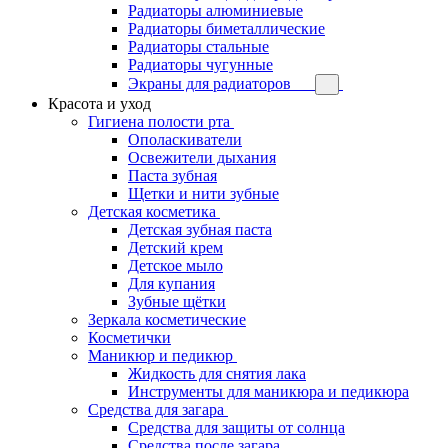
Радиаторы алюминиевые
Радиаторы биметаллические
Радиаторы стальные
Радиаторы чугунные
Экраны для радиаторов
Красота и уход
Гигиена полости рта
Ополаскиватели
Освежители дыхания
Паста зубная
Щетки и нити зубные
Детская косметика
Детская зубная паста
Детский крем
Детское мыло
Для купания
Зубные щётки
Зеркала косметические
Косметички
Маникюр и педикюр
Жидкость для снятия лака
Инструменты для маникюра и педикюра
Средства для загара
Средства для защиты от солнца
Средства после загара