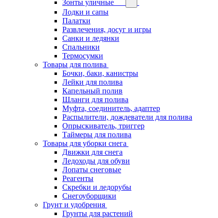
Зонты уличные
Лодки и сапы
Палатки
Развлечения, досуг и игры
Санки и ледянки
Спальники
Термосумки
Товары для полива
Бочки, баки, канистры
Лейки для полива
Капельный полив
Шланги для полива
Муфта, соединитель, адаптер
Распылители, дождеватели для полива
Опрыскиватель, триггер
Таймеры для полива
Товары для уборки снега
Движки для снега
Ледоходы для обуви
Лопаты снеговые
Реагенты
Скребки и ледорубы
Снегоуборщики
Грунт и удобрения
Грунты для растений