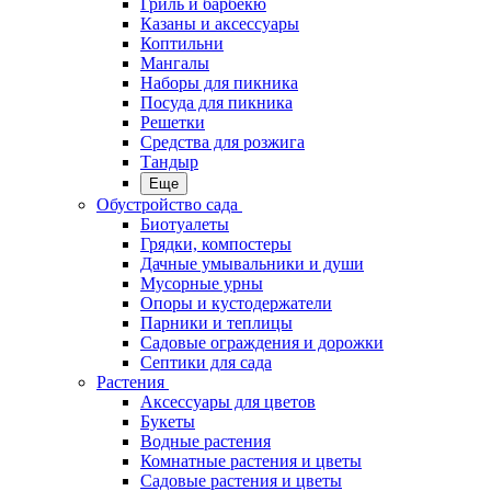
Гриль и барбекю
Казаны и аксессуары
Коптильни
Мангалы
Наборы для пикника
Посуда для пикника
Решетки
Средства для розжига
Тандыр
Еще
Обустройство сада
Биотуалеты
Грядки, компостеры
Дачные умывальники и души
Мусорные урны
Опоры и кустодержатели
Парники и теплицы
Садовые ограждения и дорожки
Септики для сада
Растения
Аксессуары для цветов
Букеты
Водные растения
Комнатные растения и цветы
Садовые растения и цветы