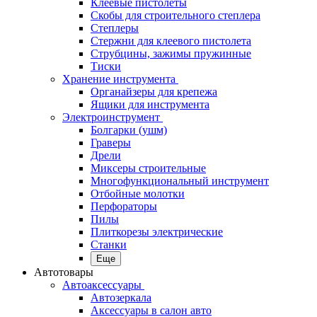
Клеевые пистолеты
Скобы для строительного степлера
Степлеры
Стержни для клеевого пистолета
Струбцины, зажимы пружинные
Тиски
Хранение инструмента
Органайзеры для крепежа
Ящики для инструмента
Электроинструмент
Болгарки (ушм)
Граверы
Дрели
Миксеры строительные
Многофункциональный инструмент
Отбойные молотки
Перфораторы
Пилы
Плиткорезы электрические
Станки
Еще
Автотовары
Автоаксессуары
Автозеркала
Аксессуары в салон авто