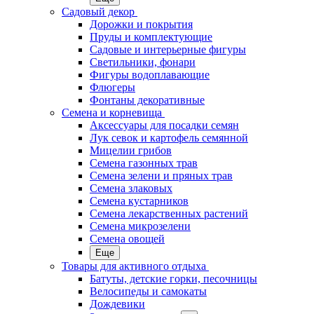
Садовый декор
Дорожки и покрытия
Пруды и комплектующие
Садовые и интерьерные фигуры
Светильники, фонари
Фигуры водоплавающие
Флюгеры
Фонтаны декоративные
Семена и корневища
Аксессуары для посадки семян
Лук севок и картофель семянной
Мицелии грибов
Семена газонных трав
Семена зелени и пряных трав
Семена злаковых
Семена кустарников
Семена лекарственных растений
Семена микрозелени
Семена овощей
Еще
Товары для активного отдыха
Батуты, детские горки, песочницы
Велосипеды и самокаты
Дождевики