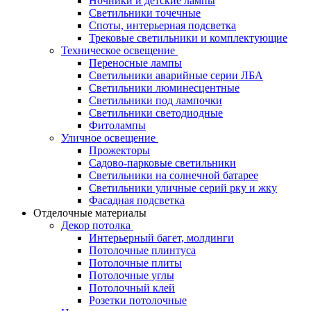
Ночники и детские лампы
Светильники точечные
Споты, интерьерная подсветка
Трековые светильники и комплектующие
Техническое освещение
Переносные лампы
Светильники аварийные серии ЛБА
Светильники люминесцентные
Светильники под лампочки
Светильники светодиодные
Фитолампы
Уличное освещение
Прожекторы
Садово-парковые светильники
Светильники на солнечной батарее
Светильники уличные серий рку и жку
Фасадная подсветка
Отделочные материалы
Декор потолка
Интерьерный багет, молдинги
Потолочные плинтуса
Потолочные плиты
Потолочные углы
Потолочный клей
Розетки потолочные