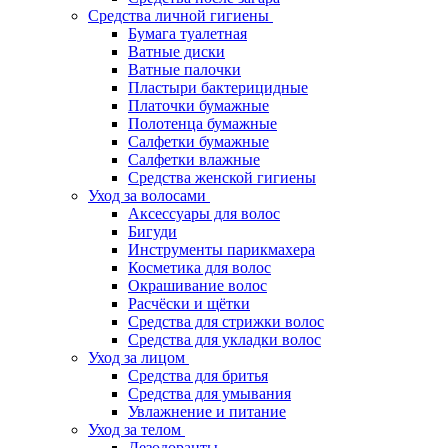
Средства личной гигиены
Бумага туалетная
Ватные диски
Ватные палочки
Пластыри бактерицидные
Платочки бумажные
Полотенца бумажные
Салфетки бумажные
Салфетки влажные
Средства женской гигиены
Уход за волосами
Аксессуары для волос
Бигуди
Инструменты парикмахера
Косметика для волос
Окрашивание волос
Расчёски и щётки
Средства для стрижки волос
Средства для укладки волос
Уход за лицом
Средства для бритья
Средства для умывания
Увлажнение и питание
Уход за телом
Дезодоранты