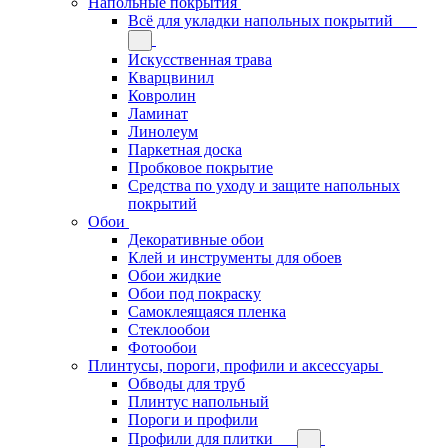
Напольные покрытия
Всё для укладки напольных покрытий
Искусственная трава
Кварцвинил
Ковролин
Ламинат
Линолеум
Паркетная доска
Пробковое покрытие
Средства по уходу и защите напольных
покрытий
Обои
Декоративные обои
Клей и инструменты для обоев
Обои жидкие
Обои под покраску
Самоклеящаяся пленка
Стеклообои
Фотообои
Плинтусы, пороги, профили и аксессуары
Обводы для труб
Плинтус напольный
Пороги и профили
Профили для плитки