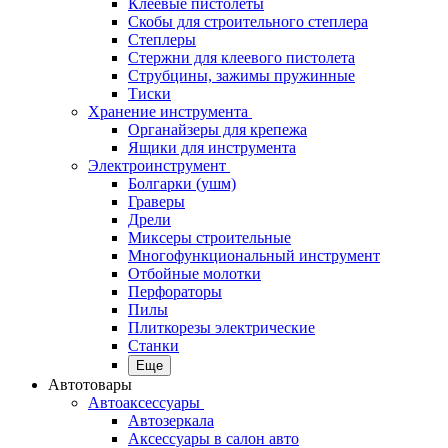
Клеевые пистолеты
Скобы для строительного степлера
Степлеры
Стержни для клеевого пистолета
Струбцины, зажимы пружинные
Тиски
Хранение инструмента
Органайзеры для крепежа
Ящики для инструмента
Электроинструмент
Болгарки (ушм)
Граверы
Дрели
Миксеры строительные
Многофункциональный инструмент
Отбойные молотки
Перфораторы
Пилы
Плиткорезы электрические
Станки
Еще
Автотовары
Автоаксессуары
Автозеркала
Аксессуары в салон авто