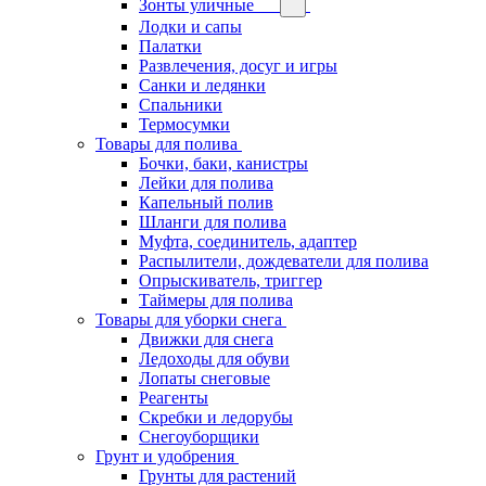
Зонты уличные
Лодки и сапы
Палатки
Развлечения, досуг и игры
Санки и ледянки
Спальники
Термосумки
Товары для полива
Бочки, баки, канистры
Лейки для полива
Капельный полив
Шланги для полива
Муфта, соединитель, адаптер
Распылители, дождеватели для полива
Опрыскиватель, триггер
Таймеры для полива
Товары для уборки снега
Движки для снега
Ледоходы для обуви
Лопаты снеговые
Реагенты
Скребки и ледорубы
Снегоуборщики
Грунт и удобрения
Грунты для растений