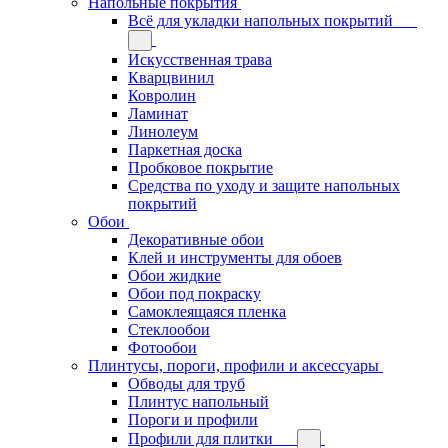
Напольные покрытия
Всё для укладки напольных покрытий
Искусственная трава
Кварцвинил
Ковролин
Ламинат
Линолеум
Паркетная доска
Пробковое покрытие
Средства по уходу и защите напольных
покрытий
Обои
Декоративные обои
Клей и инструменты для обоев
Обои жидкие
Обои под покраску
Самоклеящаяся пленка
Стеклообои
Фотообои
Плинтусы, пороги, профили и аксессуары
Обводы для труб
Плинтус напольный
Пороги и профили
Профили для плитки