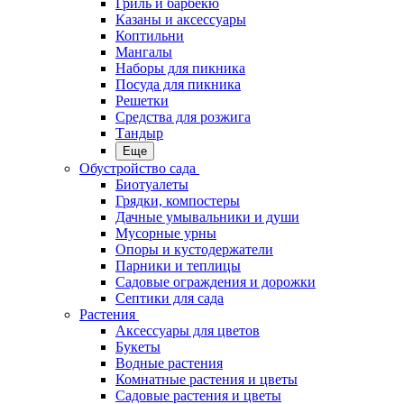
Гриль и барбекю
Казаны и аксессуары
Коптильни
Мангалы
Наборы для пикника
Посуда для пикника
Решетки
Средства для розжига
Тандыр
Еще
Обустройство сада
Биотуалеты
Грядки, компостеры
Дачные умывальники и души
Мусорные урны
Опоры и кустодержатели
Парники и теплицы
Садовые ограждения и дорожки
Септики для сада
Растения
Аксессуары для цветов
Букеты
Водные растения
Комнатные растения и цветы
Садовые растения и цветы