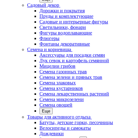
Садовый декор
Дорожки и покрытия
Пруды и комплектующие
Садовые и интерьерные фигуры
Светильники, фонари
Фигуры водоплавающие
Флюгеры
Фонтаны декоративные
Семена и корневища
Аксессуары для посадки семян
Лук севок и картофель семянной
Мицелии грибов
Семена газонных трав
Семена зелени и пряных трав
Семена злаковых
Семена кустарников
Семена лекарственных растений
Семена микрозелени
Семена овощей
Еще
Товары для активного отдыха
Батуты, детские горки, песочницы
Велосипеды и самокаты
Дождевики