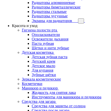
Радиаторы алюминиевые
Радиаторы биметаллические
Радиаторы стальные
Радиаторы чугунные
Экраны для радиаторов
Красота и уход
Гигиена полости рта
Ополаскиватели
Освежители дыхания
Паста зубная
Щетки и нити зубные
Детская косметика
Детская зубная паста
Детский крем
Детское мыло
Для купания
Зубные щётки
Зеркала косметические
Косметички
Маникюр и педикюр
Жидкость для снятия лака
Инструменты для маникюра и педикюра
Средства для загара
Средства для защиты от солнца
Средства после загара