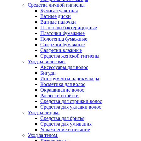
Средства личной гигиены
Бумага туалетная
Ватные диски
Ватные палочки
Пластыри бактерицидные
Платочки бумажные
Полотенца бумажные
Салфетки бумажные
Салфетки влажные
Средства женской гигиены
Уход за волосами
Аксессуары для волос
Бигуди
Инструменты парикмахера
Косметика для волос
Окрашивание волос
Расчёски и щётки
Средства для стрижки волос
Средства для укладки волос
Уход за лицом
Средства для бритья
Средства для умывания
Увлажнение и питание
Уход за телом
Дезодоранты