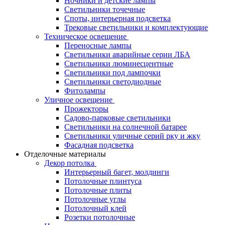
Ночники и детские лампы
Светильники точечные
Споты, интерьерная подсветка
Трековые светильники и комплектующие
Техническое освещение
Переносные лампы
Светильники аварийные серии ЛБА
Светильники люминесцентные
Светильники под лампочки
Светильники светодиодные
Фитолампы
Уличное освещение
Прожекторы
Садово-парковые светильники
Светильники на солнечной батарее
Светильники уличные серий рку и жку
Фасадная подсветка
Отделочные материалы
Декор потолка
Интерьерный багет, молдинги
Потолочные плинтуса
Потолочные плиты
Потолочные углы
Потолочный клей
Розетки потолочные