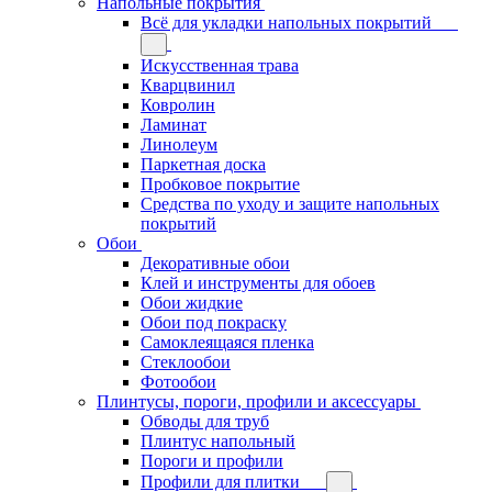
Напольные покрытия
Всё для укладки напольных покрытий
Искусственная трава
Кварцвинил
Ковролин
Ламинат
Линолеум
Паркетная доска
Пробковое покрытие
Средства по уходу и защите напольных
покрытий
Обои
Декоративные обои
Клей и инструменты для обоев
Обои жидкие
Обои под покраску
Самоклеящаяся пленка
Стеклообои
Фотообои
Плинтусы, пороги, профили и аксессуары
Обводы для труб
Плинтус напольный
Пороги и профили
Профили для плитки