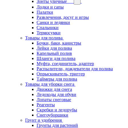
Зонты уличные
Лодки и сапы
Палатки
Развлечения, досуг и игры
Санки и ледянки
Спальники
Термосумки
Товары для полива
Бочки, баки, канистры
Лейки для полива
Капельный полив
Шланги для полива
Муфта, соединитель, адаптер
Распылители, дождеватели для полива
Опрыскиватель, триггер
Таймеры для полива
Товары для уборки снега
Движки для снега
Ледоходы для обуви
Лопаты снеговые
Реагенты
Скребки и ледорубы
Снегоуборщики
Грунт и удобрения
Грунты для растений