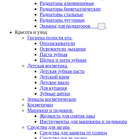
Радиаторы алюминиевые
Радиаторы биметаллические
Радиаторы стальные
Радиаторы чугунные
Экраны для радиаторов
Красота и уход
Гигиена полости рта
Ополаскиватели
Освежители дыхания
Паста зубная
Щетки и нити зубные
Детская косметика
Детская зубная паста
Детский крем
Детское мыло
Для купания
Зубные щётки
Зеркала косметические
Косметички
Маникюр и педикюр
Жидкость для снятия лака
Инструменты для маникюра и педикюра
Средства для загара
Средства для защиты от солнца
Средства после загара