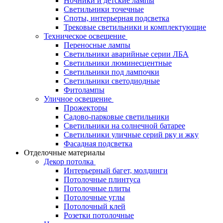
Ночники и детские лампы
Светильники точечные
Споты, интерьерная подсветка
Трековые светильники и комплектующие
Техническое освещение
Переносные лампы
Светильники аварийные серии ЛБА
Светильники люминесцентные
Светильники под лампочки
Светильники светодиодные
Фитолампы
Уличное освещение
Прожекторы
Садово-парковые светильники
Светильники на солнечной батарее
Светильники уличные серий рку и жку
Фасадная подсветка
Отделочные материалы
Декор потолка
Интерьерный багет, молдинги
Потолочные плинтуса
Потолочные плиты
Потолочные углы
Потолочный клей
Розетки потолочные