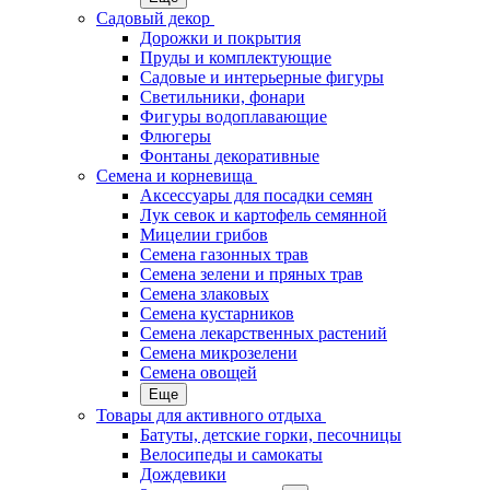
Садовый декор
Дорожки и покрытия
Пруды и комплектующие
Садовые и интерьерные фигуры
Светильники, фонари
Фигуры водоплавающие
Флюгеры
Фонтаны декоративные
Семена и корневища
Аксессуары для посадки семян
Лук севок и картофель семянной
Мицелии грибов
Семена газонных трав
Семена зелени и пряных трав
Семена злаковых
Семена кустарников
Семена лекарственных растений
Семена микрозелени
Семена овощей
Еще
Товары для активного отдыха
Батуты, детские горки, песочницы
Велосипеды и самокаты
Дождевики