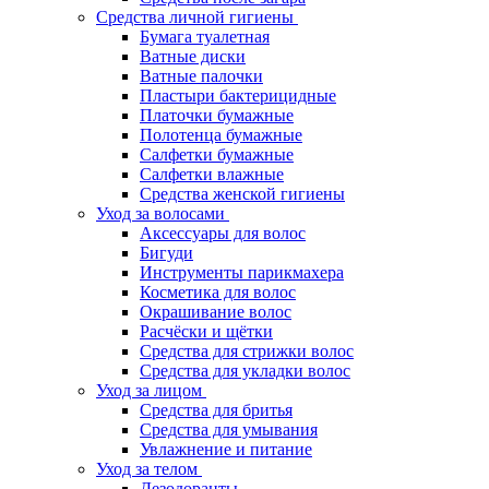
Средства личной гигиены
Бумага туалетная
Ватные диски
Ватные палочки
Пластыри бактерицидные
Платочки бумажные
Полотенца бумажные
Салфетки бумажные
Салфетки влажные
Средства женской гигиены
Уход за волосами
Аксессуары для волос
Бигуди
Инструменты парикмахера
Косметика для волос
Окрашивание волос
Расчёски и щётки
Средства для стрижки волос
Средства для укладки волос
Уход за лицом
Средства для бритья
Средства для умывания
Увлажнение и питание
Уход за телом
Дезодоранты