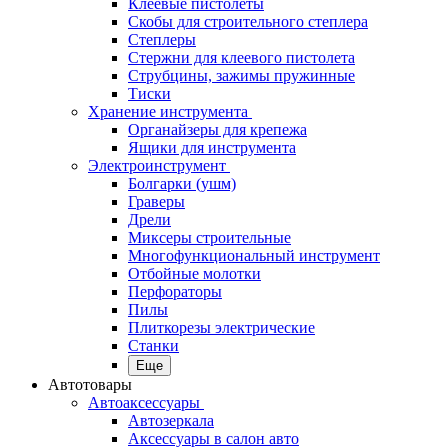
Клеевые пистолеты
Скобы для строительного степлера
Степлеры
Стержни для клеевого пистолета
Струбцины, зажимы пружинные
Тиски
Хранение инструмента
Органайзеры для крепежа
Ящики для инструмента
Электроинструмент
Болгарки (ушм)
Граверы
Дрели
Миксеры строительные
Многофункциональный инструмент
Отбойные молотки
Перфораторы
Пилы
Плиткорезы электрические
Станки
Еще
Автотовары
Автоаксессуары
Автозеркала
Аксессуары в салон авто