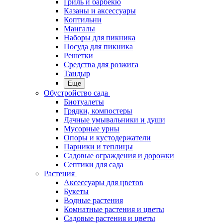
Гриль и барбекю
Казаны и аксессуары
Коптильни
Мангалы
Наборы для пикника
Посуда для пикника
Решетки
Средства для розжига
Тандыр
Еще
Обустройство сада
Биотуалеты
Грядки, компостеры
Дачные умывальники и души
Мусорные урны
Опоры и кустодержатели
Парники и теплицы
Садовые ограждения и дорожки
Септики для сада
Растения
Аксессуары для цветов
Букеты
Водные растения
Комнатные растения и цветы
Садовые растения и цветы