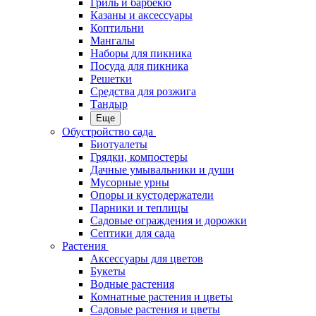
Гриль и барбекю
Казаны и аксессуары
Коптильни
Мангалы
Наборы для пикника
Посуда для пикника
Решетки
Средства для розжига
Тандыр
Еще
Обустройство сада
Биотуалеты
Грядки, компостеры
Дачные умывальники и души
Мусорные урны
Опоры и кустодержатели
Парники и теплицы
Садовые ограждения и дорожки
Септики для сада
Растения
Аксессуары для цветов
Букеты
Водные растения
Комнатные растения и цветы
Садовые растения и цветы