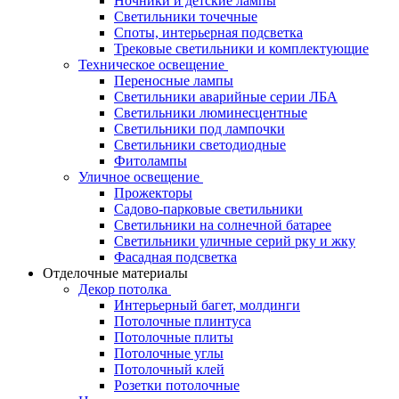
Ночники и детские лампы
Светильники точечные
Споты, интерьерная подсветка
Трековые светильники и комплектующие
Техническое освещение
Переносные лампы
Светильники аварийные серии ЛБА
Светильники люминесцентные
Светильники под лампочки
Светильники светодиодные
Фитолампы
Уличное освещение
Прожекторы
Садово-парковые светильники
Светильники на солнечной батарее
Светильники уличные серий рку и жку
Фасадная подсветка
Отделочные материалы
Декор потолка
Интерьерный багет, молдинги
Потолочные плинтуса
Потолочные плиты
Потолочные углы
Потолочный клей
Розетки потолочные