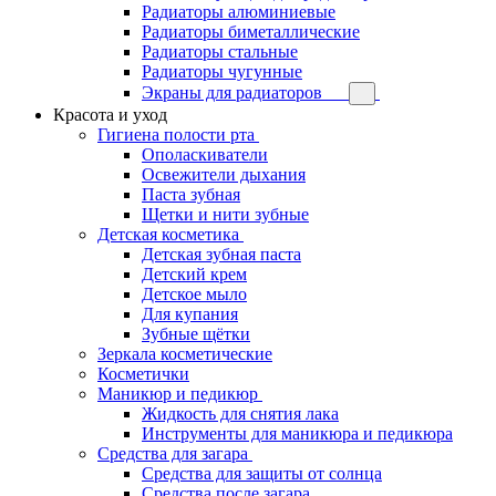
Радиаторы алюминиевые
Радиаторы биметаллические
Радиаторы стальные
Радиаторы чугунные
Экраны для радиаторов
Красота и уход
Гигиена полости рта
Ополаскиватели
Освежители дыхания
Паста зубная
Щетки и нити зубные
Детская косметика
Детская зубная паста
Детский крем
Детское мыло
Для купания
Зубные щётки
Зеркала косметические
Косметички
Маникюр и педикюр
Жидкость для снятия лака
Инструменты для маникюра и педикюра
Средства для загара
Средства для защиты от солнца
Средства после загара