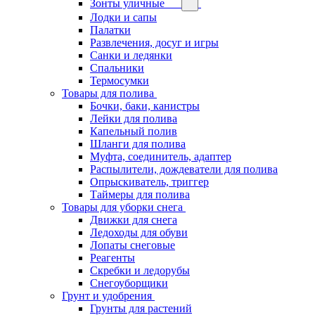
Зонты уличные
Лодки и сапы
Палатки
Развлечения, досуг и игры
Санки и ледянки
Спальники
Термосумки
Товары для полива
Бочки, баки, канистры
Лейки для полива
Капельный полив
Шланги для полива
Муфта, соединитель, адаптер
Распылители, дождеватели для полива
Опрыскиватель, триггер
Таймеры для полива
Товары для уборки снега
Движки для снега
Ледоходы для обуви
Лопаты снеговые
Реагенты
Скребки и ледорубы
Снегоуборщики
Грунт и удобрения
Грунты для растений