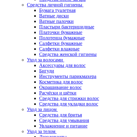
Средства личной гигиены
Бумага туалетная
Ватные диски
Ватные палочки
Пластыри бактерицидные
Платочки бумажные
Полотенца бумажные
Салфетки бумажные
Салфетки влажные
Средства женской гигиены
Уход за волосами
Аксессуары для волос
Бигуди
Инструменты парикмахера
Косметика для волос
Окрашивание волос
Расчёски и щётки
Средства для стрижки волос
Средства для укладки волос
Уход за лицом
Средства для бритья
Средства для умывания
Увлажнение и питание
Уход за телом
Дезодоранты