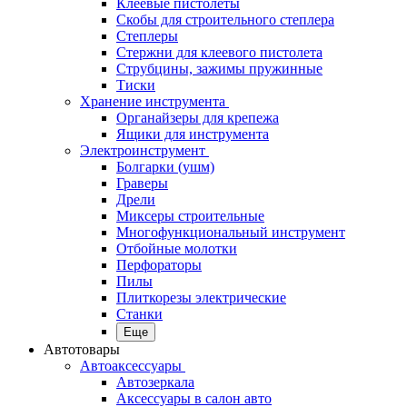
Клеевые пистолеты
Скобы для строительного степлера
Степлеры
Стержни для клеевого пистолета
Струбцины, зажимы пружинные
Тиски
Хранение инструмента
Органайзеры для крепежа
Ящики для инструмента
Электроинструмент
Болгарки (ушм)
Граверы
Дрели
Миксеры строительные
Многофункциональный инструмент
Отбойные молотки
Перфораторы
Пилы
Плиткорезы электрические
Станки
Еще
Автотовары
Автоаксессуары
Автозеркала
Аксессуары в салон авто