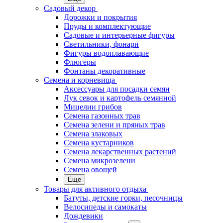
Садовый декор
Дорожки и покрытия
Пруды и комплектующие
Садовые и интерьерные фигуры
Светильники, фонари
Фигуры водоплавающие
Флюгеры
Фонтаны декоративные
Семена и корневища
Аксессуары для посадки семян
Лук севок и картофель семянной
Мицелии грибов
Семена газонных трав
Семена зелени и пряных трав
Семена злаковых
Семена кустарников
Семена лекарственных растений
Семена микрозелени
Семена овощей
Еще
Товары для активного отдыха
Батуты, детские горки, песочницы
Велосипеды и самокаты
Дождевики