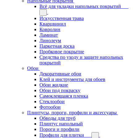
Напольные покрытия
Всё для укладки напольных покрытий
Искусственная трава
Кварцвинил
Ковролин
Ламинат
Линолеум
Паркетная доска
Пробковое покрытие
Средства по уходу и защите напольных
покрытий
Обои
Декоративные обои
Клей и инструменты для обоев
Обои жидкие
Обои под покраску
Самоклеящаяся пленка
Стеклообои
Фотообои
Плинтусы, пороги, профили и аксессуары
Обводы для труб
Плинтус напольный
Пороги и профили
Профили для плитки