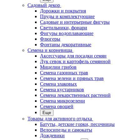
Садовый декор
Дорожки и покрытия
Пруды и комплектующие
Садовые и интерьерные фигуры
Светильники, фонари
Фигуры водоплавающие
Флюгеры
Фонтаны декоративные
Семена и корневища
Аксессуары для посадки семян
Лук севок и картофель семянной
Мицелии грибов
Семена газонных трав
Семена зелени и пряных трав
Семена злаковых
Семена кустарников
Семена лекарственных растений
Семена микрозелени
Семена овощей
Еще
Товары для активного отдыха
Батуты, детские горки, песочницы
Велосипеды и самокаты
Дождевики