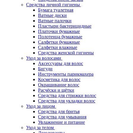
Средства личной гигиены
Бумага туалетная
Ватные диски
Ватные палочки
Пластыри бактерицидные
Платочки бумажные
Полотенца бумажные
Салфетки бумажные
Салфетки влажные
Средства женской гигиены
Уход за волосами
Аксессуары для волос
Бигуди
Инструменты парикмахера
Косметика для волос
Окрашивание волос
Расчёски и щётки
Средства для стрижки волос
Средства для укладки волос
Уход за лицом
Средства для бритья
Средства для умывания
Увлажнение и питание
Уход за телом
Дезодоранты