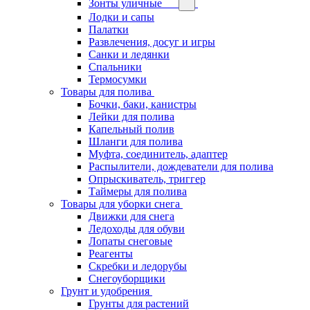
Зонты уличные
Лодки и сапы
Палатки
Развлечения, досуг и игры
Санки и ледянки
Спальники
Термосумки
Товары для полива
Бочки, баки, канистры
Лейки для полива
Капельный полив
Шланги для полива
Муфта, соединитель, адаптер
Распылители, дождеватели для полива
Опрыскиватель, триггер
Таймеры для полива
Товары для уборки снега
Движки для снега
Ледоходы для обуви
Лопаты снеговые
Реагенты
Скребки и ледорубы
Снегоуборщики
Грунт и удобрения
Грунты для растений