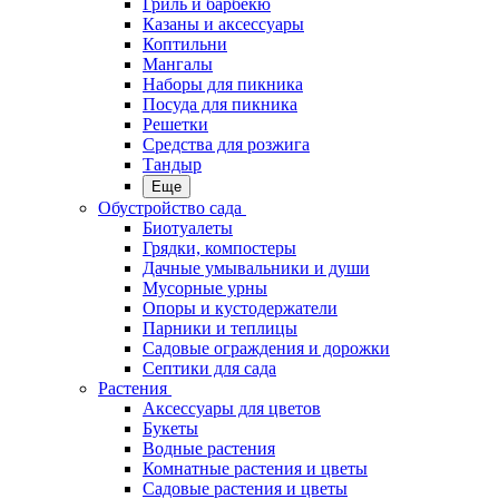
Гриль и барбекю
Казаны и аксессуары
Коптильни
Мангалы
Наборы для пикника
Посуда для пикника
Решетки
Средства для розжига
Тандыр
Еще
Обустройство сада
Биотуалеты
Грядки, компостеры
Дачные умывальники и души
Мусорные урны
Опоры и кустодержатели
Парники и теплицы
Садовые ограждения и дорожки
Септики для сада
Растения
Аксессуары для цветов
Букеты
Водные растения
Комнатные растения и цветы
Садовые растения и цветы