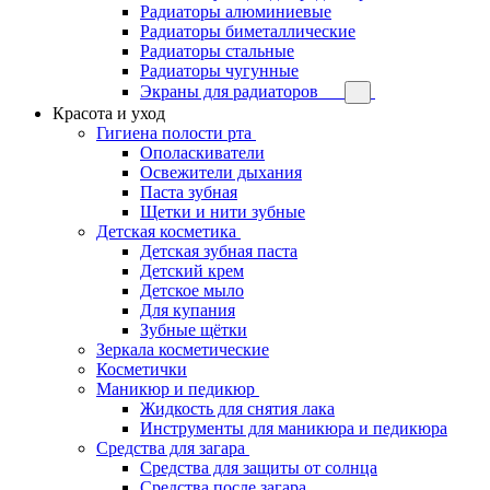
Радиаторы алюминиевые
Радиаторы биметаллические
Радиаторы стальные
Радиаторы чугунные
Экраны для радиаторов
Красота и уход
Гигиена полости рта
Ополаскиватели
Освежители дыхания
Паста зубная
Щетки и нити зубные
Детская косметика
Детская зубная паста
Детский крем
Детское мыло
Для купания
Зубные щётки
Зеркала косметические
Косметички
Маникюр и педикюр
Жидкость для снятия лака
Инструменты для маникюра и педикюра
Средства для загара
Средства для защиты от солнца
Средства после загара