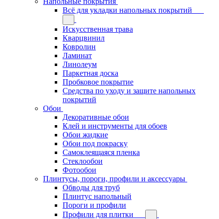
Напольные покрытия
Всё для укладки напольных покрытий
Искусственная трава
Кварцвинил
Ковролин
Ламинат
Линолеум
Паркетная доска
Пробковое покрытие
Средства по уходу и защите напольных
покрытий
Обои
Декоративные обои
Клей и инструменты для обоев
Обои жидкие
Обои под покраску
Самоклеящаяся пленка
Стеклообои
Фотообои
Плинтусы, пороги, профили и аксессуары
Обводы для труб
Плинтус напольный
Пороги и профили
Профили для плитки