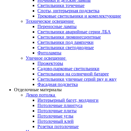
Ночники и детские лампы
Светильники точечные
Споты, интерьерная подсветка
Трековые светильники и комплектующие
Техническое освещение
Переносные лампы
Светильники аварийные серии ЛБА
Светильники люминесцентные
Светильники под лампочки
Светильники светодиодные
Фитолампы
Уличное освещение
Прожекторы
Садово-парковые светильники
Светильники на солнечной батарее
Светильники уличные серий рку и жку
Фасадная подсветка
Отделочные материалы
Декор потолка
Интерьерный багет, молдинги
Потолочные плинтуса
Потолочные плиты
Потолочные углы
Потолочный клей
Розетки потолочные