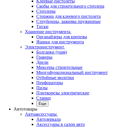
Клеевые пистолеты
Скобы для строительного степлера
Степлеры
Стержни для клеевого пистолета
Струбцины, зажимы пружинные
Тиски
Хранение инструмента
Органайзеры для крепежа
Ящики для инструмента
Электроинструмент
Болгарки (ушм)
Граверы
Дрели
Миксеры строительные
Многофункциональный инструмент
Отбойные молотки
Перфораторы
Пилы
Плиткорезы электрические
Станки
Еще
Автотовары
Автоаксессуары
Автозеркала
Аксессуары в салон авто