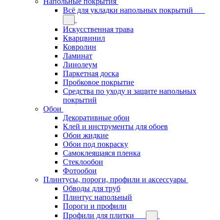
Напольные покрытия
Всё для укладки напольных покрытий
Искусственная трава
Кварцвинил
Ковролин
Ламинат
Линолеум
Паркетная доска
Пробковое покрытие
Средства по уходу и защите напольных
покрытий
Обои
Декоративные обои
Клей и инструменты для обоев
Обои жидкие
Обои под покраску
Самоклеящаяся пленка
Стеклообои
Фотообои
Плинтусы, пороги, профили и аксессуары
Обводы для труб
Плинтус напольный
Пороги и профили
Профили для плитки