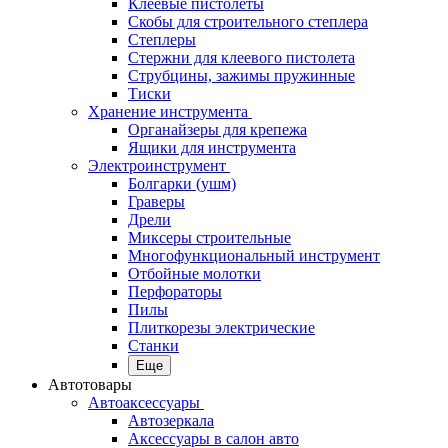
Клеевые пистолеты
Скобы для строительного степлера
Степлеры
Стержни для клеевого пистолета
Струбцины, зажимы пружинные
Тиски
Хранение инструмента
Органайзеры для крепежа
Ящики для инструмента
Электроинструмент
Болгарки (ушм)
Граверы
Дрели
Миксеры строительные
Многофункциональный инструмент
Отбойные молотки
Перфораторы
Пилы
Плиткорезы электрические
Станки
Еще
Автотовары
Автоаксессуары
Автозеркала
Аксессуары в салон авто