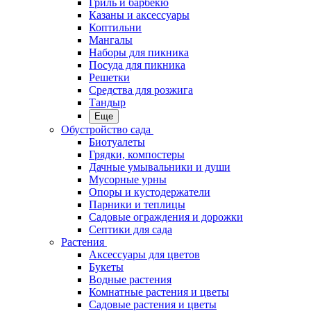
Гриль и барбекю
Казаны и аксессуары
Коптильни
Мангалы
Наборы для пикника
Посуда для пикника
Решетки
Средства для розжига
Тандыр
Еще
Обустройство сада
Биотуалеты
Грядки, компостеры
Дачные умывальники и души
Мусорные урны
Опоры и кустодержатели
Парники и теплицы
Садовые ограждения и дорожки
Септики для сада
Растения
Аксессуары для цветов
Букеты
Водные растения
Комнатные растения и цветы
Садовые растения и цветы