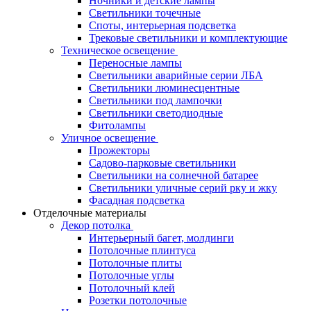
Ночники и детские лампы
Светильники точечные
Споты, интерьерная подсветка
Трековые светильники и комплектующие
Техническое освещение
Переносные лампы
Светильники аварийные серии ЛБА
Светильники люминесцентные
Светильники под лампочки
Светильники светодиодные
Фитолампы
Уличное освещение
Прожекторы
Садово-парковые светильники
Светильники на солнечной батарее
Светильники уличные серий рку и жку
Фасадная подсветка
Отделочные материалы
Декор потолка
Интерьерный багет, молдинги
Потолочные плинтуса
Потолочные плиты
Потолочные углы
Потолочный клей
Розетки потолочные