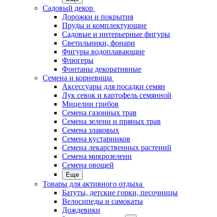
Садовый декор
Дорожки и покрытия
Пруды и комплектующие
Садовые и интерьерные фигуры
Светильники, фонари
Фигуры водоплавающие
Флюгеры
Фонтаны декоративные
Семена и корневища
Аксессуары для посадки семян
Лук севок и картофель семянной
Мицелии грибов
Семена газонных трав
Семена зелени и пряных трав
Семена злаковых
Семена кустарников
Семена лекарственных растений
Семена микрозелени
Семена овощей
Еще
Товары для активного отдыха
Батуты, детские горки, песочницы
Велосипеды и самокаты
Дождевики