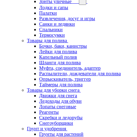
Зонты уличные
Лодки и сапы
Палатки
Развлечения, досуг и игры
Санки и ледянки
Спальники
Термосумки
Товары для полива
Бочки, баки, канистры
Лейки для полива
Капельный полив
Шланги для полива
Муфта, соединитель, адаптер
Распылители, дождеватели для полива
Опрыскиватель, триггер
Таймеры для полива
Товары для уборки снега
Движки для снега
Ледоходы для обуви
Лопаты снеговые
Реагенты
Скребки и ледорубы
Снегоуборщики
Грунт и удобрения
Грунты для растений