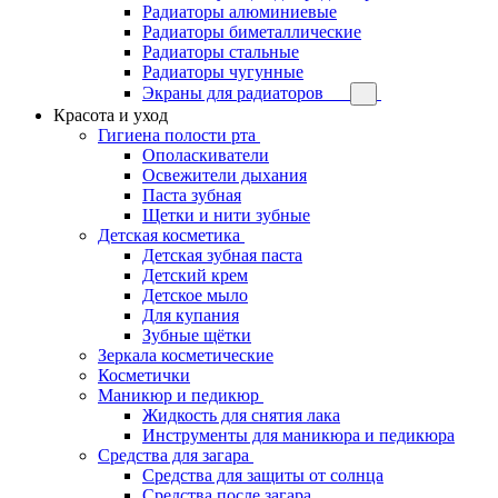
Радиаторы алюминиевые
Радиаторы биметаллические
Радиаторы стальные
Радиаторы чугунные
Экраны для радиаторов
Красота и уход
Гигиена полости рта
Ополаскиватели
Освежители дыхания
Паста зубная
Щетки и нити зубные
Детская косметика
Детская зубная паста
Детский крем
Детское мыло
Для купания
Зубные щётки
Зеркала косметические
Косметички
Маникюр и педикюр
Жидкость для снятия лака
Инструменты для маникюра и педикюра
Средства для загара
Средства для защиты от солнца
Средства после загара