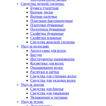
Средства личной гигиены
Бумага туалетная
Ватные диски
Ватные палочки
Пластыри бактерицидные
Платочки бумажные
Полотенца бумажные
Салфетки бумажные
Салфетки влажные
Средства женской гигиены
Уход за волосами
Аксессуары для волос
Бигуди
Инструменты парикмахера
Косметика для волос
Окрашивание волос
Расчёски и щётки
Средства для стрижки волос
Средства для укладки волос
Уход за лицом
Средства для бритья
Средства для умывания
Увлажнение и питание
Уход за телом
Дезодоранты