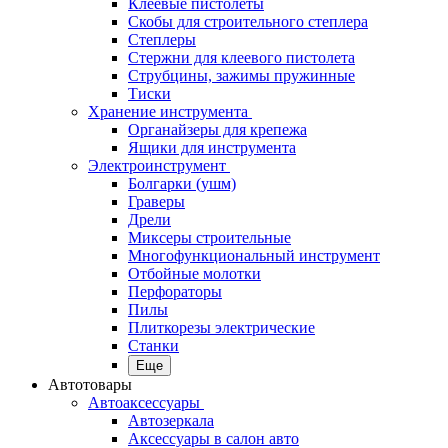
Клеевые пистолеты
Скобы для строительного степлера
Степлеры
Стержни для клеевого пистолета
Струбцины, зажимы пружинные
Тиски
Хранение инструмента
Органайзеры для крепежа
Ящики для инструмента
Электроинструмент
Болгарки (ушм)
Граверы
Дрели
Миксеры строительные
Многофункциональный инструмент
Отбойные молотки
Перфораторы
Пилы
Плиткорезы электрические
Станки
Еще
Автотовары
Автоаксессуары
Автозеркала
Аксессуары в салон авто