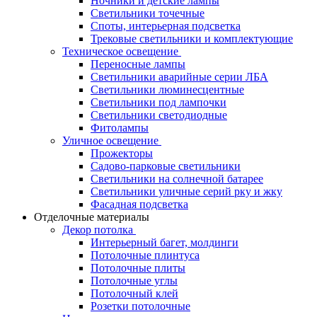
Ночники и детские лампы
Светильники точечные
Споты, интерьерная подсветка
Трековые светильники и комплектующие
Техническое освещение
Переносные лампы
Светильники аварийные серии ЛБА
Светильники люминесцентные
Светильники под лампочки
Светильники светодиодные
Фитолампы
Уличное освещение
Прожекторы
Садово-парковые светильники
Светильники на солнечной батарее
Светильники уличные серий рку и жку
Фасадная подсветка
Отделочные материалы
Декор потолка
Интерьерный багет, молдинги
Потолочные плинтуса
Потолочные плиты
Потолочные углы
Потолочный клей
Розетки потолочные