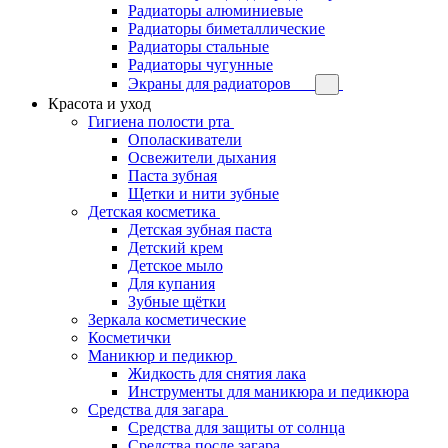
Радиаторы алюминиевые
Радиаторы биметаллические
Радиаторы стальные
Радиаторы чугунные
Экраны для радиаторов
Красота и уход
Гигиена полости рта
Ополаскиватели
Освежители дыхания
Паста зубная
Щетки и нити зубные
Детская косметика
Детская зубная паста
Детский крем
Детское мыло
Для купания
Зубные щётки
Зеркала косметические
Косметички
Маникюр и педикюр
Жидкость для снятия лака
Инструменты для маникюра и педикюра
Средства для загара
Средства для защиты от солнца
Средства после загара