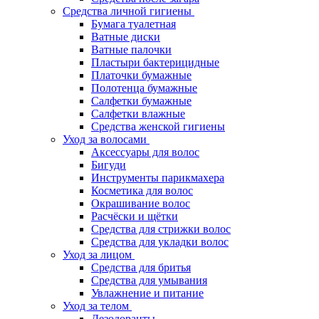
Средства личной гигиены
Бумага туалетная
Ватные диски
Ватные палочки
Пластыри бактерицидные
Платочки бумажные
Полотенца бумажные
Салфетки бумажные
Салфетки влажные
Средства женской гигиены
Уход за волосами
Аксессуары для волос
Бигуди
Инструменты парикмахера
Косметика для волос
Окрашивание волос
Расчёски и щётки
Средства для стрижки волос
Средства для укладки волос
Уход за лицом
Средства для бритья
Средства для умывания
Увлажнение и питание
Уход за телом
Дезодоранты