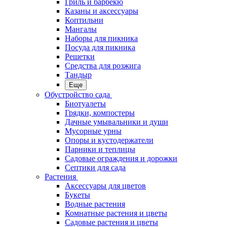
Гриль и барбекю
Казаны и аксессуары
Коптильни
Мангалы
Наборы для пикника
Посуда для пикника
Решетки
Средства для розжига
Тандыр
Еще
Обустройство сада
Биотуалеты
Грядки, компостеры
Дачные умывальники и души
Мусорные урны
Опоры и кустодержатели
Парники и теплицы
Садовые ограждения и дорожки
Септики для сада
Растения
Аксессуары для цветов
Букеты
Водные растения
Комнатные растения и цветы
Садовые растения и цветы