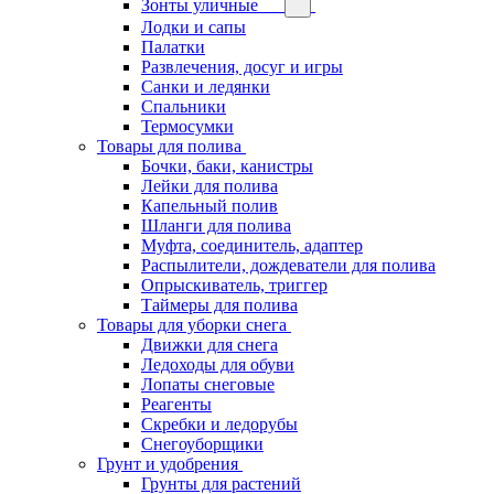
Зонты уличные
Лодки и сапы
Палатки
Развлечения, досуг и игры
Санки и ледянки
Спальники
Термосумки
Товары для полива
Бочки, баки, канистры
Лейки для полива
Капельный полив
Шланги для полива
Муфта, соединитель, адаптер
Распылители, дождеватели для полива
Опрыскиватель, триггер
Таймеры для полива
Товары для уборки снега
Движки для снега
Ледоходы для обуви
Лопаты снеговые
Реагенты
Скребки и ледорубы
Снегоуборщики
Грунт и удобрения
Грунты для растений