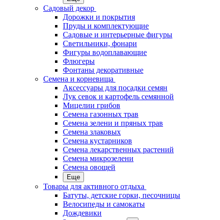
Садовый декор
Дорожки и покрытия
Пруды и комплектующие
Садовые и интерьерные фигуры
Светильники, фонари
Фигуры водоплавающие
Флюгеры
Фонтаны декоративные
Семена и корневища
Аксессуары для посадки семян
Лук севок и картофель семянной
Мицелии грибов
Семена газонных трав
Семена зелени и пряных трав
Семена злаковых
Семена кустарников
Семена лекарственных растений
Семена микрозелени
Семена овощей
Еще
Товары для активного отдыха
Батуты, детские горки, песочницы
Велосипеды и самокаты
Дождевики