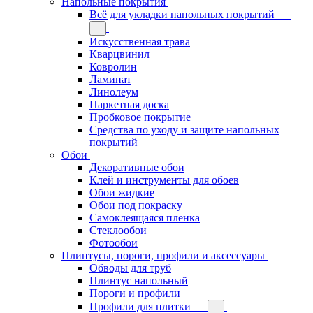
Напольные покрытия
Всё для укладки напольных покрытий
Искусственная трава
Кварцвинил
Ковролин
Ламинат
Линолеум
Паркетная доска
Пробковое покрытие
Средства по уходу и защите напольных
покрытий
Обои
Декоративные обои
Клей и инструменты для обоев
Обои жидкие
Обои под покраску
Самоклеящаяся пленка
Стеклообои
Фотообои
Плинтусы, пороги, профили и аксессуары
Обводы для труб
Плинтус напольный
Пороги и профили
Профили для плитки