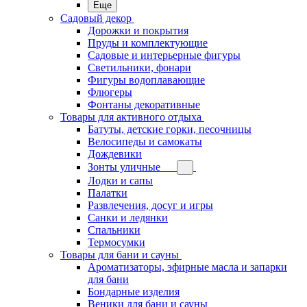
Еще
Садовый декор
Дорожки и покрытия
Пруды и комплектующие
Садовые и интерьерные фигуры
Светильники, фонари
Фигуры водоплавающие
Флюгеры
Фонтаны декоративные
Товары для активного отдыха
Батуты, детские горки, песочницы
Велосипеды и самокаты
Дождевики
Зонты уличные
Лодки и сапы
Палатки
Развлечения, досуг и игры
Санки и ледянки
Спальники
Термосумки
Товары для бани и сауны
Ароматизаторы, эфирные масла и запарки
для бани
Бондарные изделия
Веники для бани и сауны