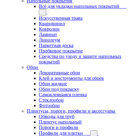
Напольные покрытия
Всё для укладки напольных покрытий
Искусственная трава
Кварцвинил
Ковролин
Ламинат
Линолеум
Паркетная доска
Пробковое покрытие
Средства по уходу и защите напольных
покрытий
Обои
Декоративные обои
Клей и инструменты для обоев
Обои жидкие
Обои под покраску
Самоклеящаяся пленка
Стеклообои
Фотообои
Плинтусы, пороги, профили и аксессуары
Обводы для труб
Плинтус напольный
Пороги и профили
Профили для плитки