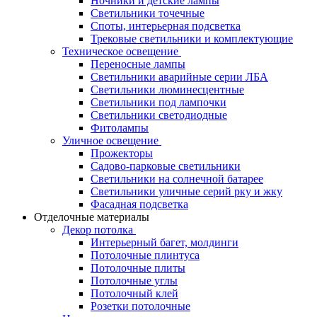
Ночники и детские лампы
Светильники точечные
Споты, интерьерная подсветка
Трековые светильники и комплектующие
Техническое освещение
Переносные лампы
Светильники аварийные серии ЛБА
Светильники люминесцентные
Светильники под лампочки
Светильники светодиодные
Фитолампы
Уличное освещение
Прожекторы
Садово-парковые светильники
Светильники на солнечной батарее
Светильники уличные серий рку и жку
Фасадная подсветка
Отделочные материалы
Декор потолка
Интерьерный багет, молдинги
Потолочные плинтуса
Потолочные плиты
Потолочные углы
Потолочный клей
Розетки потолочные