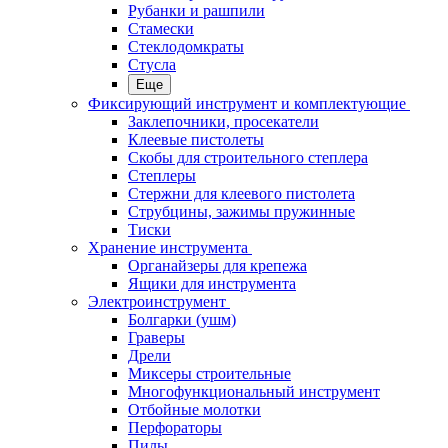
Рубанки и рашпили
Стамески
Стеклодомкраты
Стусла
Еще
Фиксирующий инструмент и комплектующие
Заклепочники, просекатели
Клеевые пистолеты
Скобы для строительного степлера
Степлеры
Стержни для клеевого пистолета
Струбцины, зажимы пружинные
Тиски
Хранение инструмента
Органайзеры для крепежа
Ящики для инструмента
Электроинструмент
Болгарки (ушм)
Граверы
Дрели
Миксеры строительные
Многофункциональный инструмент
Отбойные молотки
Перфораторы
Пилы