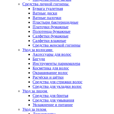
Средства личной гигиены
Бумага туалетная
Ватные диски
Ватные палочки
Пластыри бактерицидные
Платочки бумажные
Полотенца бумажные
Салфетки бумажные
Салфетки влажные
Средства женской гигиены
Уход за волосами
Аксессуары для волос
Бигуди
Инструменты парикмахера
Косметика для волос
Окрашивание волос
Расчёски и щётки
Средства для стрижки волос
Средства для укладки волос
Уход за лицом
Средства для бритья
Средства для умывания
Увлажнение и питание
Уход за телом
Дезодоранты