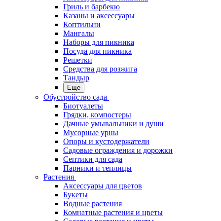
Гриль и барбекю
Казаны и аксессуары
Коптильни
Мангалы
Наборы для пикника
Посуда для пикника
Решетки
Средства для розжига
Тандыр
Еще
Обустройство сада
Биотуалеты
Грядки, компостеры
Дачные умывальники и души
Мусорные урны
Опоры и кустодержатели
Садовые ограждения и дорожки
Септики для сада
Парники и теплицы
Растения
Аксессуары для цветов
Букеты
Водные растения
Комнатные растения и цветы