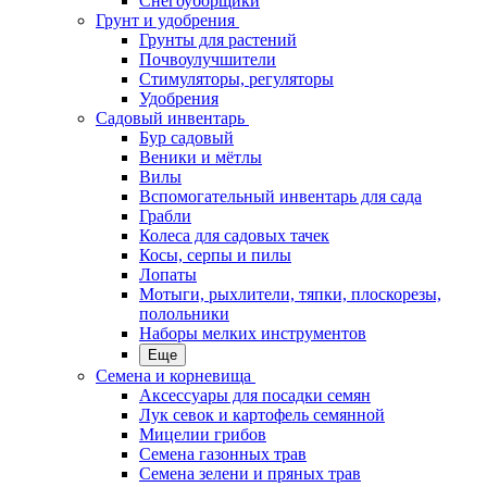
Снегоуборщики
Грунт и удобрения
Грунты для растений
Почвоулучшители
Стимуляторы, регуляторы
Удобрения
Садовый инвентарь
Бур садовый
Веники и мётлы
Вилы
Вспомогательный инвентарь для сада
Грабли
Колеса для садовых тачек
Косы, серпы и пилы
Лопаты
Мотыги, рыхлители, тяпки, плоскорезы,
полольники
Наборы мелких инструментов
Еще
Семена и корневища
Аксессуары для посадки семян
Лук севок и картофель семянной
Мицелии грибов
Семена газонных трав
Семена зелени и пряных трав