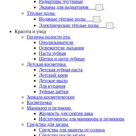
Радиаторы чугунные
Экраны для радиаторов
Тёплые полы
Водяные тёплые полы
Электрические тёплые полы
Красота и уход
Гигиена полости рта
Ополаскиватели
Освежители дыхания
Паста зубная
Щетки и нити зубные
Детская косметика
Детская зубная паста
Детский крем
Детское мыло
Для купания
Зубные щётки
Зеркала косметические
Косметички
Маникюр и педикюр
Жидкость для снятия лака
Инструменты для маникюра и педикюра
Средства для загара
Средства для защиты от солнца
Средства после загара