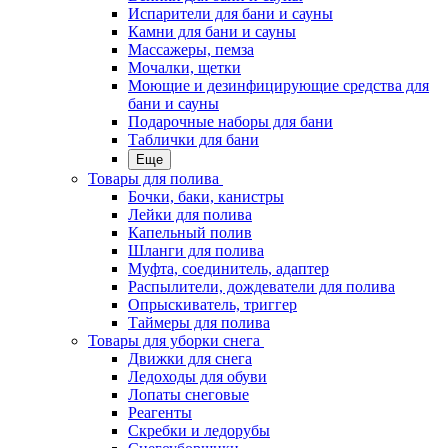
Испарители для бани и сауны
Камни для бани и сауны
Массажеры, пемза
Мочалки, щетки
Моющие и дезинфицирующие средства для
бани и сауны
Подарочные наборы для бани
Таблички для бани
Еще
Товары для полива
Бочки, баки, канистры
Лейки для полива
Капельный полив
Шланги для полива
Муфта, соединитель, адаптер
Распылители, дождеватели для полива
Опрыскиватель, триггер
Таймеры для полива
Товары для уборки снега
Движки для снега
Ледоходы для обуви
Лопаты снеговые
Реагенты
Скребки и ледорубы