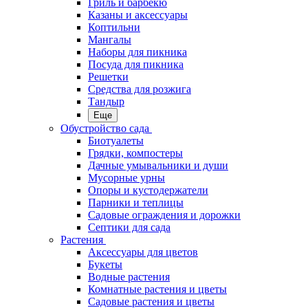
Гриль и барбекю
Казаны и аксессуары
Коптильни
Мангалы
Наборы для пикника
Посуда для пикника
Решетки
Средства для розжига
Тандыр
Еще
Обустройство сада
Биотуалеты
Грядки, компостеры
Дачные умывальники и души
Мусорные урны
Опоры и кустодержатели
Парники и теплицы
Садовые ограждения и дорожки
Септики для сада
Растения
Аксессуары для цветов
Букеты
Водные растения
Комнатные растения и цветы
Садовые растения и цветы