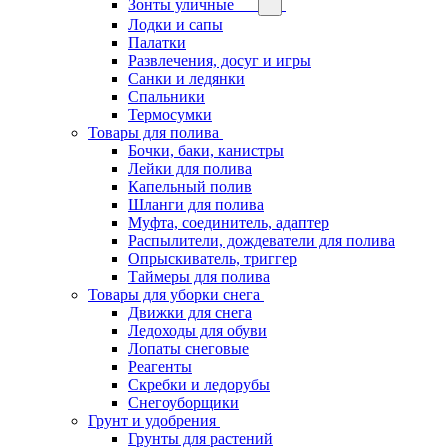
Зонты уличные
Лодки и сапы
Палатки
Развлечения, досуг и игры
Санки и ледянки
Спальники
Термосумки
Товары для полива
Бочки, баки, канистры
Лейки для полива
Капельный полив
Шланги для полива
Муфта, соединитель, адаптер
Распылители, дождеватели для полива
Опрыскиватель, триггер
Таймеры для полива
Товары для уборки снега
Движки для снега
Ледоходы для обуви
Лопаты снеговые
Реагенты
Скребки и ледорубы
Снегоуборщики
Грунт и удобрения
Грунты для растений