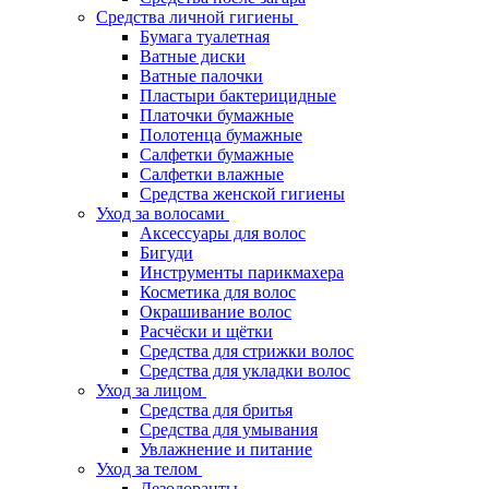
Средства личной гигиены
Бумага туалетная
Ватные диски
Ватные палочки
Пластыри бактерицидные
Платочки бумажные
Полотенца бумажные
Салфетки бумажные
Салфетки влажные
Средства женской гигиены
Уход за волосами
Аксессуары для волос
Бигуди
Инструменты парикмахера
Косметика для волос
Окрашивание волос
Расчёски и щётки
Средства для стрижки волос
Средства для укладки волос
Уход за лицом
Средства для бритья
Средства для умывания
Увлажнение и питание
Уход за телом
Дезодоранты