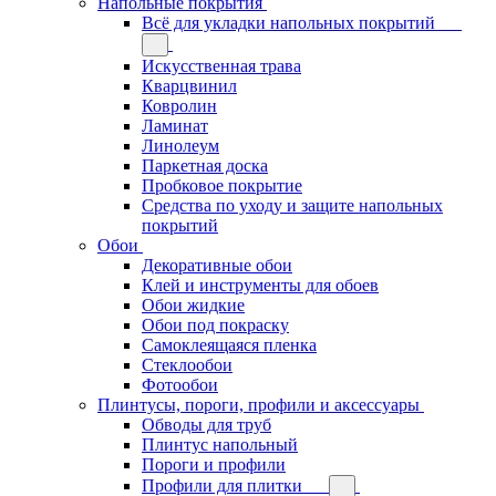
Напольные покрытия
Всё для укладки напольных покрытий
Искусственная трава
Кварцвинил
Ковролин
Ламинат
Линолеум
Паркетная доска
Пробковое покрытие
Средства по уходу и защите напольных
покрытий
Обои
Декоративные обои
Клей и инструменты для обоев
Обои жидкие
Обои под покраску
Самоклеящаяся пленка
Стеклообои
Фотообои
Плинтусы, пороги, профили и аксессуары
Обводы для труб
Плинтус напольный
Пороги и профили
Профили для плитки