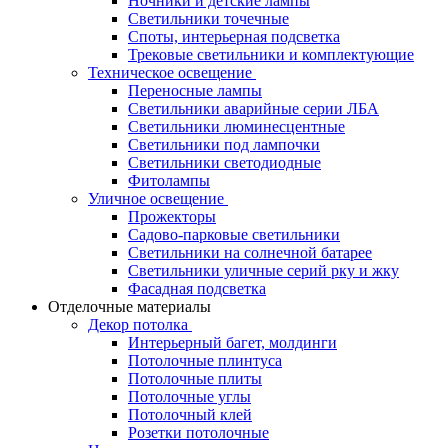
Ночники и детские лампы
Светильники точечные
Споты, интерьерная подсветка
Трековые светильники и комплектующие
Техническое освещение
Переносные лампы
Светильники аварийные серии ЛБА
Светильники люминесцентные
Светильники под лампочки
Светильники светодиодные
Фитолампы
Уличное освещение
Прожекторы
Садово-парковые светильники
Светильники на солнечной батарее
Светильники уличные серий рку и жку
Фасадная подсветка
Отделочные материалы
Декор потолка
Интерьерный багет, молдинги
Потолочные плинтуса
Потолочные плиты
Потолочные углы
Потолочный клей
Розетки потолочные