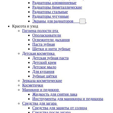
Радиаторы алюминиевые
Радиаторы биметаллические
Радиаторы стальные
Радиаторы чугунные
Экраны для радиаторов
Красота и уход
Гигиена полости рта
Ополаскиватели
Освежители дыхания
Паста зубная
Щетки и нити зубные
Детская косметика
Детская зубная паста
Детский крем
Детское мыло
Для купания
Зубные щётки
Зеркала косметические
Косметички
Маникюр и педикюр
Жидкость для снятия лака
Инструменты для маникюра и педикюра
Средства для загара
Средства для защиты от солнца
Средства после загара