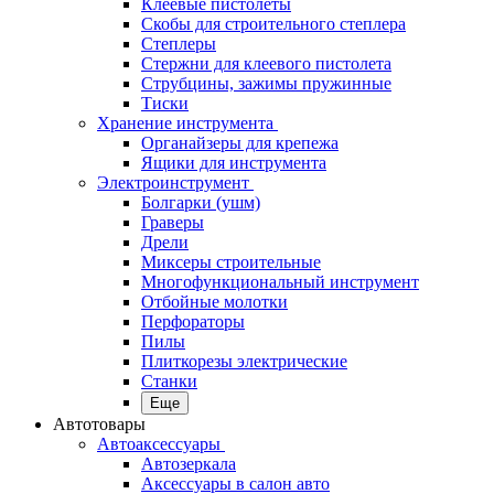
Клеевые пистолеты
Скобы для строительного степлера
Степлеры
Стержни для клеевого пистолета
Струбцины, зажимы пружинные
Тиски
Хранение инструмента
Органайзеры для крепежа
Ящики для инструмента
Электроинструмент
Болгарки (ушм)
Граверы
Дрели
Миксеры строительные
Многофункциональный инструмент
Отбойные молотки
Перфораторы
Пилы
Плиткорезы электрические
Станки
Еще
Автотовары
Автоаксессуары
Автозеркала
Аксессуары в салон авто