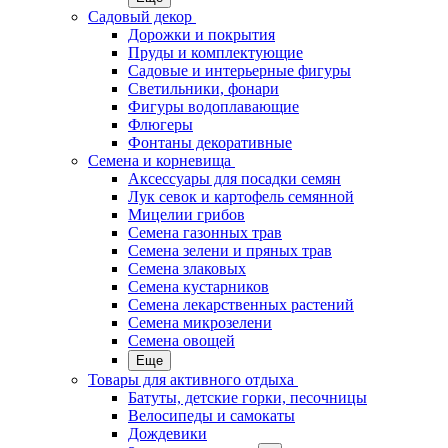
Садовый декор
Дорожки и покрытия
Пруды и комплектующие
Садовые и интерьерные фигуры
Светильники, фонари
Фигуры водоплавающие
Флюгеры
Фонтаны декоративные
Семена и корневища
Аксессуары для посадки семян
Лук севок и картофель семянной
Мицелии грибов
Семена газонных трав
Семена зелени и пряных трав
Семена злаковых
Семена кустарников
Семена лекарственных растений
Семена микрозелени
Семена овощей
Еще
Товары для активного отдыха
Батуты, детские горки, песочницы
Велосипеды и самокаты
Дождевики