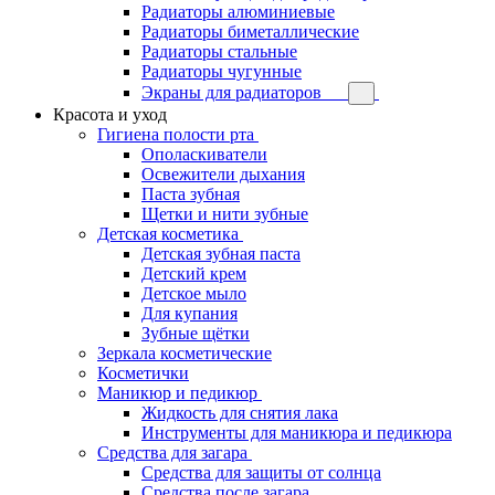
Радиаторы алюминиевые
Радиаторы биметаллические
Радиаторы стальные
Радиаторы чугунные
Экраны для радиаторов
Красота и уход
Гигиена полости рта
Ополаскиватели
Освежители дыхания
Паста зубная
Щетки и нити зубные
Детская косметика
Детская зубная паста
Детский крем
Детское мыло
Для купания
Зубные щётки
Зеркала косметические
Косметички
Маникюр и педикюр
Жидкость для снятия лака
Инструменты для маникюра и педикюра
Средства для загара
Средства для защиты от солнца
Средства после загара