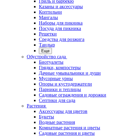
Гриль и барбекю
Казаны и аксессуары
Коптильни
Мангалы
Наборы для пикника
Посуда для пикника
Решетки
Средства для розжига
Тандыр
Еще
Обустройство сада
Биотуалеты
Грядки, компостеры
Дачные умывальники и души
Мусорные урны
Опоры и кустодержатели
Парники и теплицы
Садовые ограждения и дорожки
Септики для сада
Растения
Аксессуары для цветов
Букеты
Водные растения
Комнатные растения и цветы
Садовые растения и цветы