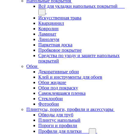
Напольные покрытия
Всё для укладки напольных покрытий
Искусственная трава
Кварцвинил
Ковролин
Ламинат
Линолеум
Паркетная доска
Пробковое покрытие
Средства по уходу и защите напольных
покрытий
Обои
Декоративные обои
Клей и инструменты для обоев
Обои жидкие
Обои под покраску
Самоклеящаяся пленка
Стеклообои
Фотообои
Плинтусы, пороги, профили и аксессуары
Обводы для труб
Плинтус напольный
Пороги и профили
Профили для плитки