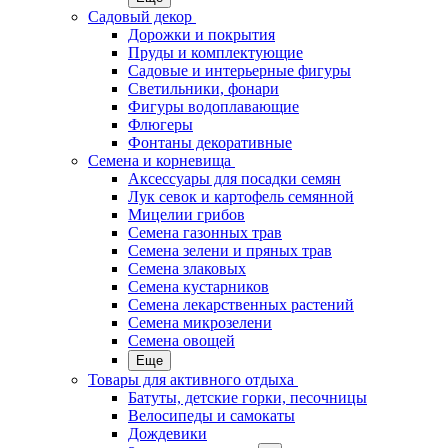
Садовый декор
Дорожки и покрытия
Пруды и комплектующие
Садовые и интерьерные фигуры
Светильники, фонари
Фигуры водоплавающие
Флюгеры
Фонтаны декоративные
Семена и корневища
Аксессуары для посадки семян
Лук севок и картофель семянной
Мицелии грибов
Семена газонных трав
Семена зелени и пряных трав
Семена злаковых
Семена кустарников
Семена лекарственных растений
Семена микрозелени
Семена овощей
Еще
Товары для активного отдыха
Батуты, детские горки, песочницы
Велосипеды и самокаты
Дождевики