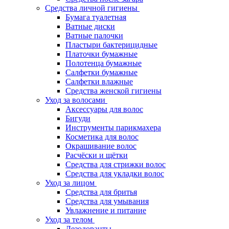
Средства личной гигиены
Бумага туалетная
Ватные диски
Ватные палочки
Пластыри бактерицидные
Платочки бумажные
Полотенца бумажные
Салфетки бумажные
Салфетки влажные
Средства женской гигиены
Уход за волосами
Аксессуары для волос
Бигуди
Инструменты парикмахера
Косметика для волос
Окрашивание волос
Расчёски и щётки
Средства для стрижки волос
Средства для укладки волос
Уход за лицом
Средства для бритья
Средства для умывания
Увлажнение и питание
Уход за телом
Дезодоранты