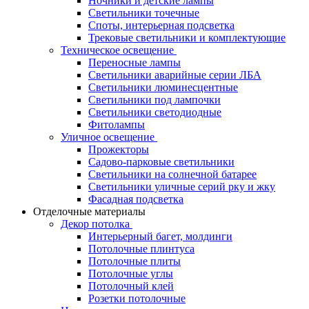
Ночники и детские лампы
Светильники точечные
Споты, интерьерная подсветка
Трековые светильники и комплектующие
Техническое освещение
Переносные лампы
Светильники аварийные серии ЛБА
Светильники люминесцентные
Светильники под лампочки
Светильники светодиодные
Фитолампы
Уличное освещение
Прожекторы
Садово-парковые светильники
Светильники на солнечной батарее
Светильники уличные серий рку и жку
Фасадная подсветка
Отделочные материалы
Декор потолка
Интерьерный багет, молдинги
Потолочные плинтуса
Потолочные плиты
Потолочные углы
Потолочный клей
Розетки потолочные