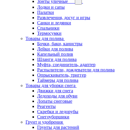
Зонты уличные
Лодки и сапы
Палатки
Развлечения, досуг и игры
Санки и ледянки
Спальники
Термосумки
Товары для полива
Бочки, баки, канистры
Лейки для полива
Капельный полив
Шланги для полива
Муфта, соединитель, адаптер
Распылители, дождеватели для полива
Опрыскиватель, триггер
Таймеры для полива
Товары для уборки снега
Движки для снега
Ледоходы для обуви
Лопаты снеговые
Реагенты
Скребки и ледорубы
Снегоуборщики
Грунт и удобрения
Грунты для растений