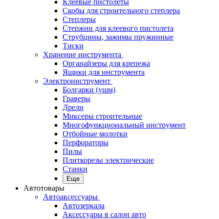
Клеевые пистолеты
Скобы для строительного степлера
Степлеры
Стержни для клеевого пистолета
Струбцины, зажимы пружинные
Тиски
Хранение инструмента
Органайзеры для крепежа
Ящики для инструмента
Электроинструмент
Болгарки (ушм)
Граверы
Дрели
Миксеры строительные
Многофункциональный инструмент
Отбойные молотки
Перфораторы
Пилы
Плиткорезы электрические
Станки
Еще
Автотовары
Автоаксессуары
Автозеркала
Аксессуары в салон авто